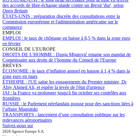
des accords de libre-échange plaide contre un
Brexit
'dur', selon
Open Britain
ÉTATS-UNIS :
préparation discrète des consultations entre la
Commission européenne et l'administration américaine sur le
commerce
EMPLOI
EMPLOI :
le taux de chômage en baisse à 8,5 % dans la zone euro
en février
CONSEIL DE L'EUROPE
DROITS DE L'HOMME :
Dunja Mijatović entame son mandat de
Commissaire aux droits de l’homme du Conseil de l'Europe
BRÈVES
ÉCONOMIE :
le taux d’inflation annuel en hausse à 1,4 % dans la
zone euro en mars
ÉTHIOPIE :
l'UE salue les engagements du Premier ministre, Dr
Abiy Ahmed Ali, et espère la levée de l'état d'urgence
JAI :
la France va prolonger jusqu'à fin octobre ses contrôles aux
frontières
RUSSIE :
le Parlement néerlandais pousse pour des sanctions liées à
l’affaire Magnitski
TRANSPORTS :
lancement d’une consultation publique sur les
redevances aéroportuaires
Suivez-nous sur
2026 Agence Europe S.A.