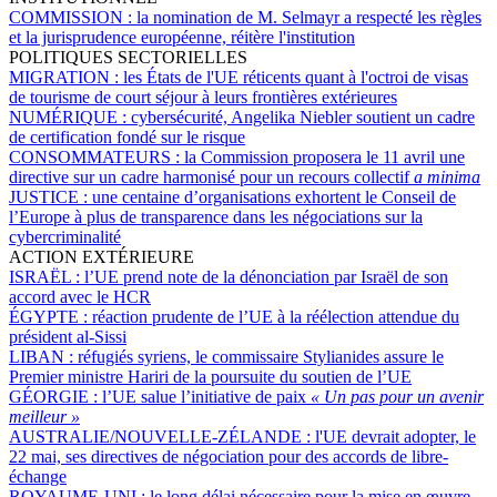
COMMISSION :
la nomination de M. Selmayr a respecté les règles
et la jurisprudence européenne, réitère l'institution
POLITIQUES SECTORIELLES
MIGRATION :
les États de l'UE réticents quant à l'octroi de visas
de tourisme de court séjour à leurs frontières extérieures
NUMÉRIQUE :
cybersécurité, Angelika Niebler soutient un cadre
de certification fondé sur le risque
CONSOMMATEURS :
la Commission proposera le 11 avril une
directive sur un cadre harmonisé pour un recours collectif
a minima
JUSTICE :
une centaine d’organisations exhortent le Conseil de
l’Europe à plus de transparence dans les négociations sur la
cybercriminalité
ACTION EXTÉRIEURE
ISRAËL :
l’UE prend note de la dénonciation par Israël de son
accord avec le HCR
ÉGYPTE :
réaction prudente de l’UE à la réélection attendue du
président al-Sissi
LIBAN :
réfugiés syriens, le commissaire Stylianides assure le
Premier ministre Hariri de la poursuite du soutien de l’UE
GÉORGIE :
l’UE salue l’initiative de paix
« Un pas pour un avenir
meilleur »
AUSTRALIE/NOUVELLE-ZÉLANDE :
l'UE devrait adopter, le
22 mai, ses directives de négociation pour des accords de libre-
échange
ROYAUME-UNI :
le long délai nécessaire pour la mise en œuvre