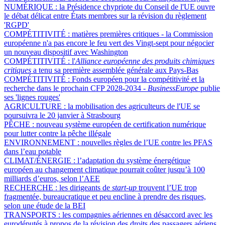
NUMÉRIQUE :
la Présidence chypriote du Conseil de l'UE ouvre
le débat délicat entre États membres sur la révision du règlement
'RGPD'
COMPÉTITIVITÉ :
matières premières critiques - la Commission
européenne n'a pas encore le feu vert des Vingt-sept pour négocier
un nouveau dispositif avec Washington
COMPÉTITIVITÉ :
l'
Alliance européenne des produits chimiques
critiques
a tenu sa première assemblée générale aux Pays-Bas
COMPÉTITIVITÉ :
Fonds européen pour la compétitivité et la
recherche dans le prochain CFP 2028-2034 -
BusinessEurope
publie
ses 'lignes rouges'
AGRICULTURE :
la mobilisation des agriculteurs de l'UE se
poursuivra le 20 janvier à Strasbourg
PÊCHE :
nouveau système européen de certification numérique
pour lutter contre la pêche illégale
ENVIRONNEMENT :
nouvelles règles de l’UE contre les PFAS
dans l’eau potable
CLIMAT/ÉNERGIE :
l’adaptation du système énergétique
européen au changement climatique pourrait coûter jusqu’à 100
milliards d’euros, selon l’AEE
RECHERCHE :
les dirigeants de
start-up
trouvent l’UE trop
fragmentée, bureaucratique et peu encline à prendre des risques,
selon une étude de la BEI
TRANSPORTS :
les compagnies aériennes en désaccord avec les
eurodéputés à propos de la révision des droits des passagers aériens