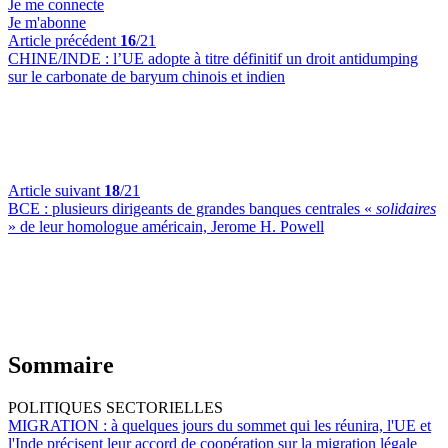
Je me connecte
Je m'abonne
Article précédent
16
/21
CHINE/INDE :
l’UE adopte à titre définitif un droit antidumping
sur le carbonate de baryum chinois et indien
Article suivant
18
/21
BCE :
plusieurs dirigeants de grandes banques centrales «
solidaires
» de leur homologue américain, Jerome H. Powell
Sommaire
POLITIQUES SECTORIELLES
MIGRATION :
à quelques jours du sommet qui les réunira, l'UE et
l'Inde précisent leur accord de coopération sur la migration légale