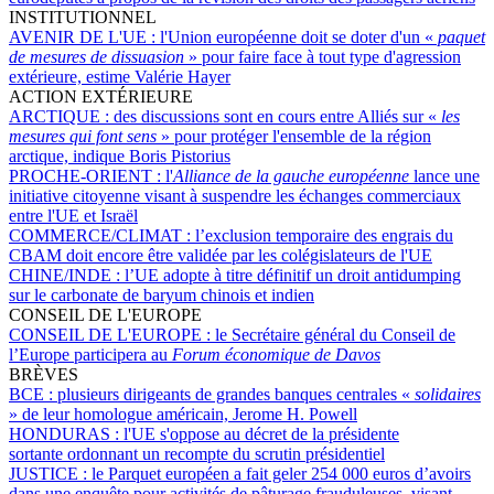
INSTITUTIONNEL
AVENIR DE L'UE :
l'Union européenne doit se doter d'un «
paquet
de mesures de dissuasion
» pour faire face à tout type d'agression
extérieure, estime Valérie Hayer
ACTION EXTÉRIEURE
ARCTIQUE :
des discussions sont en cours entre Alliés sur «
les
mesures qui font sens
» pour protéger l'ensemble de la région
arctique, indique Boris Pistorius
PROCHE-ORIENT :
l'
Alliance de la gauche européenne
lance une
initiative citoyenne visant à suspendre les échanges commerciaux
entre l'UE et Israël
COMMERCE/CLIMAT :
l’exclusion temporaire des engrais du
CBAM doit encore être validée par les colégislateurs de l'UE
CHINE/INDE :
l’UE adopte à titre définitif un droit antidumping
sur le carbonate de baryum chinois et indien
CONSEIL DE L'EUROPE
CONSEIL DE L'EUROPE :
le Secrétaire général du Conseil de
l’Europe participera au
Forum économique de Davos
BRÈVES
BCE :
plusieurs dirigeants de grandes banques centrales «
solidaires
» de leur homologue américain, Jerome H. Powell
HONDURAS :
l'UE s'oppose au décret de la présidente
sortante ordonnant un recompte du scrutin présidentiel
JUSTICE :
le Parquet européen a fait geler 254 000 euros d’avoirs
dans une enquête pour activités de pâturage frauduleuses, visant