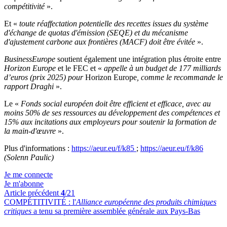
compétitivité
».
Et «
toute réaffectation potentielle des recettes issues du système
d'échange de quotas d'émission (SEQE) et du mécanisme
d'ajustement carbone aux frontières (MACF) doit être évitée
».
BusinessEurope
soutient également une intégration plus étroite entre
Horizon Europe
et le FEC et «
appelle à un budget de 177 milliards
d’euros (prix 2025) pour
Horizon Europe
, comme le recommande le
rapport Draghi
».
Le «
Fonds social européen doit être efficient et efficace, avec au
moins 50% de ses ressources au développement des compétences et
15% aux incitations aux employeurs pour soutenir la formation de
la main-d'œuvre
».
Plus d'informations :
https://aeur.eu/f/k85
;
https://aeur.eu/f/k86
(Solenn Paulic)
Je me connecte
Je m'abonne
Article précédent
4
/21
COMPÉTITIVITÉ :
l'
Alliance européenne des produits chimiques
critiques
a tenu sa première assemblée générale aux Pays-Bas