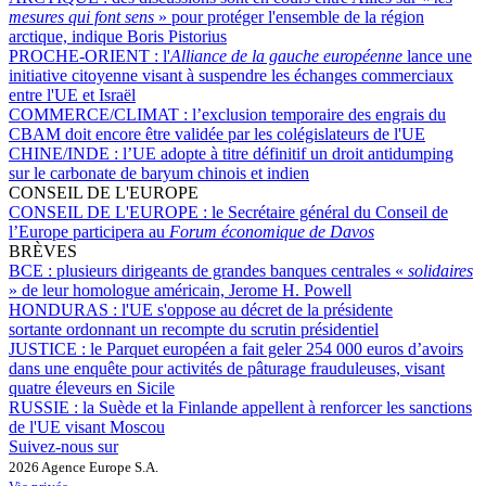
mesures qui font sens
» pour protéger l'ensemble de la région
arctique, indique Boris Pistorius
PROCHE-ORIENT :
l'
Alliance de la gauche européenne
lance une
initiative citoyenne visant à suspendre les échanges commerciaux
entre l'UE et Israël
COMMERCE/CLIMAT :
l’exclusion temporaire des engrais du
CBAM doit encore être validée par les colégislateurs de l'UE
CHINE/INDE :
l’UE adopte à titre définitif un droit antidumping
sur le carbonate de baryum chinois et indien
CONSEIL DE L'EUROPE
CONSEIL DE L'EUROPE :
le Secrétaire général du Conseil de
l’Europe participera au
Forum économique de Davos
BRÈVES
BCE :
plusieurs dirigeants de grandes banques centrales «
solidaires
» de leur homologue américain, Jerome H. Powell
HONDURAS :
l'UE s'oppose au décret de la présidente
sortante ordonnant un recompte du scrutin présidentiel
JUSTICE :
le Parquet européen a fait geler 254 000 euros d’avoirs
dans une enquête pour activités de pâturage frauduleuses, visant
quatre éleveurs en Sicile
RUSSIE :
la Suède et la Finlande appellent à renforcer les sanctions
de l'UE visant Moscou
Suivez-nous sur
2026 Agence Europe S.A.