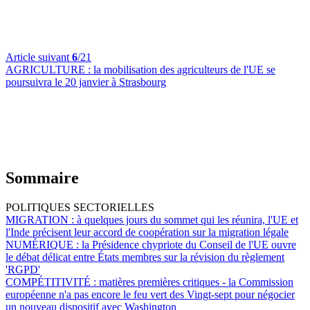
Article suivant
6
/21
AGRICULTURE :
la mobilisation des agriculteurs de l'UE se
poursuivra le 20 janvier à Strasbourg
Sommaire
POLITIQUES SECTORIELLES
MIGRATION :
à quelques jours du sommet qui les réunira, l'UE et
l'Inde précisent leur accord de coopération sur la migration légale
NUMÉRIQUE :
la Présidence chypriote du Conseil de l'UE ouvre
le débat délicat entre États membres sur la révision du règlement
'RGPD'
COMPÉTITIVITÉ :
matières premières critiques - la Commission
européenne n'a pas encore le feu vert des Vingt-sept pour négocier
un nouveau dispositif avec Washington