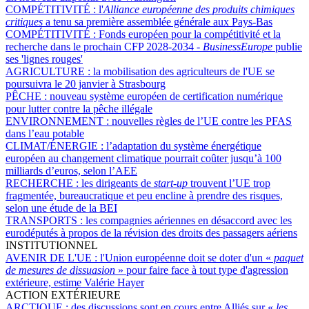
COMPÉTITIVITÉ :
l'
Alliance européenne des produits chimiques
critiques
a tenu sa première assemblée générale aux Pays-Bas
COMPÉTITIVITÉ :
Fonds européen pour la compétitivité et la
recherche dans le prochain CFP 2028-2034 -
BusinessEurope
publie
ses 'lignes rouges'
AGRICULTURE :
la mobilisation des agriculteurs de l'UE se
poursuivra le 20 janvier à Strasbourg
PÊCHE :
nouveau système européen de certification numérique
pour lutter contre la pêche illégale
ENVIRONNEMENT :
nouvelles règles de l’UE contre les PFAS
dans l’eau potable
CLIMAT/ÉNERGIE :
l’adaptation du système énergétique
européen au changement climatique pourrait coûter jusqu’à 100
milliards d’euros, selon l’AEE
RECHERCHE :
les dirigeants de
start-up
trouvent l’UE trop
fragmentée, bureaucratique et peu encline à prendre des risques,
selon une étude de la BEI
TRANSPORTS :
les compagnies aériennes en désaccord avec les
eurodéputés à propos de la révision des droits des passagers aériens
INSTITUTIONNEL
AVENIR DE L'UE :
l'Union européenne doit se doter d'un «
paquet
de mesures de dissuasion
» pour faire face à tout type d'agression
extérieure, estime Valérie Hayer
ACTION EXTÉRIEURE
ARCTIQUE :
des discussions sont en cours entre Alliés sur «
les