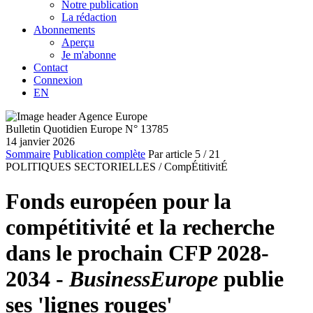
Notre publication
La rédaction
Abonnements
Aperçu
Je m'abonne
Contact
Connexion
EN
Bulletin Quotidien Europe N° 13785
14 janvier 2026
Sommaire
Publication complète
Par article
5
/ 21
POLITIQUES SECTORIELLES /
CompÉtitivitÉ
Fonds européen pour la
compétitivité et la recherche
dans le prochain CFP 2028-
2034 -
BusinessEurope
publie
ses 'lignes rouges'