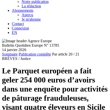
Notre publication
La rédaction
Abonnements
Aperçu
Je m'abonne
Contact
Connexion
EN
Bulletin Quotidien Europe N° 13785
14 janvier 2026
Sommaire
Publication complète
Par article
20
/ 21
BRÈVES /
Justice
Le Parquet européen a fait
geler 254 000 euros d’avoirs
dans une enquête pour activités
de pâturage frauduleuses,
visant quatre éleveurs en Sicile