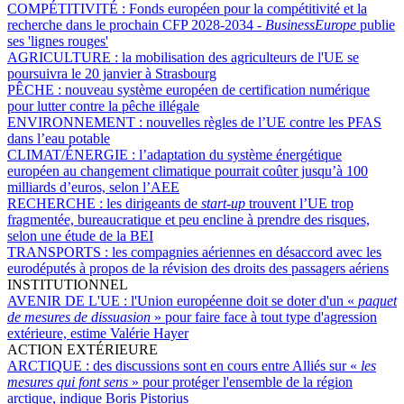
COMPÉTITIVITÉ :
Fonds européen pour la compétitivité et la
recherche dans le prochain CFP 2028-2034 -
BusinessEurope
publie
ses 'lignes rouges'
AGRICULTURE :
la mobilisation des agriculteurs de l'UE se
poursuivra le 20 janvier à Strasbourg
PÊCHE :
nouveau système européen de certification numérique
pour lutter contre la pêche illégale
ENVIRONNEMENT :
nouvelles règles de l’UE contre les PFAS
dans l’eau potable
CLIMAT/ÉNERGIE :
l’adaptation du système énergétique
européen au changement climatique pourrait coûter jusqu’à 100
milliards d’euros, selon l’AEE
RECHERCHE :
les dirigeants de
start-up
trouvent l’UE trop
fragmentée, bureaucratique et peu encline à prendre des risques,
selon une étude de la BEI
TRANSPORTS :
les compagnies aériennes en désaccord avec les
eurodéputés à propos de la révision des droits des passagers aériens
INSTITUTIONNEL
AVENIR DE L'UE :
l'Union européenne doit se doter d'un «
paquet
de mesures de dissuasion
» pour faire face à tout type d'agression
extérieure, estime Valérie Hayer
ACTION EXTÉRIEURE
ARCTIQUE :
des discussions sont en cours entre Alliés sur «
les
mesures qui font sens
» pour protéger l'ensemble de la région
arctique, indique Boris Pistorius