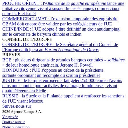
PROCHE-ORIENT :
l'
Alliance de la gauche européenne
lance une
initiative citoyenne visant à suspendre les échanges commerciaux
entre l'UE et Israël
COMMERCE/CLIMAT :
l’exclusion temporaire des engrais du
CBAM doit encore être validée par les colégislateurs de l'UE
CHINE/INDE :
l’UE adopte à titre définitif un droit antidumping
sur le carbonate de baryum chinois et indien
CONSEIL DE L'EUROPE
CONSEIL DE L'EUROPE :
le Secrétaire général du Conseil de
l’Europe participera au
Forum économique de Davos
BRÈVES
BCE :
plusieurs dirigeants de grandes banques centrales «
solidaires
» de leur homologue américain, Jerome H. Powell
HONDURAS :
l'UE s'oppose au décret de la présidente
sortante ordonnant un recompte du scrutin présidentiel
JUSTICE :
le Parquet européen a fait geler 254 000 euros d’avoirs
dans une enquête pour activités de pâturage frauduleuses, visant
quatre éleveurs en Sicile
RUSSIE :
la Suède et la Finlande appellent à renforcer les sanctions
de l'UE visant Moscou
Suivez-nous sur
2026 Agence Europe S.A.
Vie privée
Droits d'auteur
Notre publication