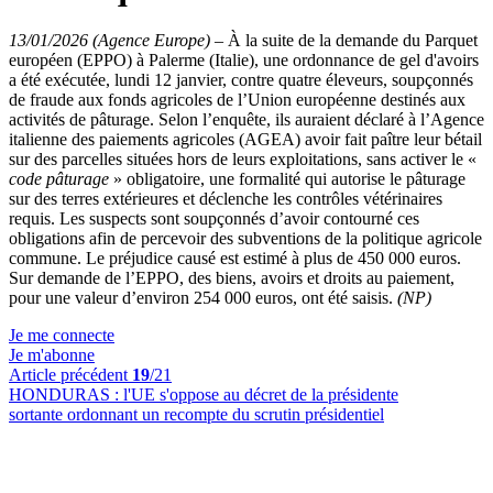
13/01/2026 (Agence Europe)
–
À la suite de la demande du Parquet
européen (EPPO) à Palerme (Italie), une ordonnance de gel d'avoirs
a été exécutée, lundi 12 janvier, contre quatre éleveurs, soupçonnés
de fraude aux fonds agricoles de l’Union européenne destinés aux
activités de pâturage. Selon l’enquête, ils auraient déclaré à l’Agence
italienne des paiements agricoles (AGEA) avoir fait paître leur bétail
sur des parcelles situées hors de leurs exploitations, sans activer le «
code pâturage
» obligatoire, une formalité qui autorise le pâturage
sur des terres extérieures et déclenche les contrôles vétérinaires
requis. Les suspects sont soupçonnés d’avoir contourné ces
obligations afin de percevoir des subventions de la politique agricole
commune. Le préjudice causé est estimé à plus de 450 000 euros.
Sur demande de l’EPPO, des biens, avoirs et droits au paiement,
pour une valeur d’environ 254 000 euros, ont été saisis.
(NP)
Je me connecte
Je m'abonne
Article précédent
19
/21
HONDURAS :
l'UE s'oppose au décret de la présidente
sortante ordonnant un recompte du scrutin présidentiel