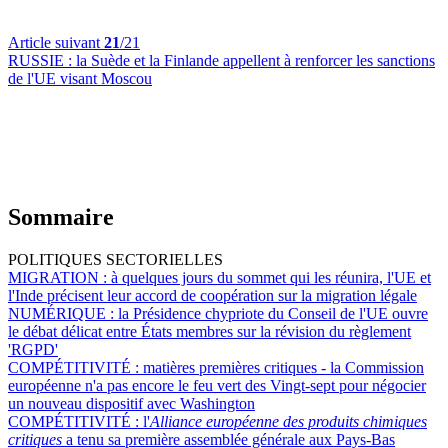
Article suivant
21
/21
RUSSIE :
la Suède et la Finlande appellent à renforcer les sanctions
de l'UE visant Moscou
Sommaire
POLITIQUES SECTORIELLES
MIGRATION :
à quelques jours du sommet qui les réunira, l'UE et
l'Inde précisent leur accord de coopération sur la migration légale
NUMÉRIQUE :
la Présidence chypriote du Conseil de l'UE ouvre
le débat délicat entre États membres sur la révision du règlement
'RGPD'
COMPÉTITIVITÉ :
matières premières critiques - la Commission
européenne n'a pas encore le feu vert des Vingt-sept pour négocier
un nouveau dispositif avec Washington
COMPÉTITIVITÉ :
l'
Alliance européenne des produits chimiques
critiques
a tenu sa première assemblée générale aux Pays-Bas