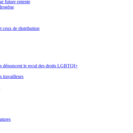
ur future entente
ydrogène
 ceux de distribution
ts dénoncent le recul des droits LGBTQI+
 travailleurs
E
atures