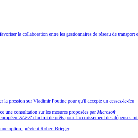
iser la collaboration entre les gestionnaires de réseau de transport et
er la pression sur Vladimir Poutine pour qu'il accepte un cessez-le-feu
ce une consultation sur les mesures proposées par
Microsoft
européen '
SAFE
' d'octroi de prêts pour l'accroissement des dépenses mil
s une option, prévient Robert Brieger