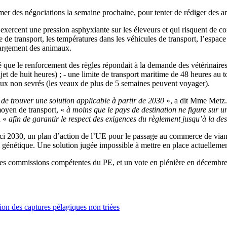
amer des négociations la semaine prochaine, pour tenter de rédiger de
 exercent une pression asphyxiante sur les éleveurs et qui risquent de co
rée de transport, les températures dans les véhicules de transport, l’espa
chargement des animaux.
é que le renforcement des règles répondait à la demande des vétérinair
 de huit heures) ; - une limite de transport maritime de 48 heures au tot
maux non sevrés (les veaux de plus de 5 semaines peuvent voyager).
de trouver une solution applicable à partir de 2030
», a dit Mme Metz. 
moyen de transport, «
à moins que le pays de destination ne figure sur un
n «
afin de garantir le respect des exigences du règlement jusqu’à la des
2030, un plan d’action de l’UE pour le passage au commerce de viande e
énétique. Une solution jugée impossible à mettre en place actuellement, 
 des commissions compétentes du PE, et un vote en plénière en décembr
ion des captures pélagiques non triées