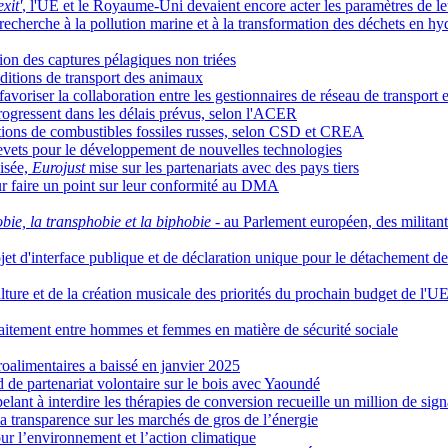
xit'
, l'UE et le Royaume-Uni devaient encore acter les paramètres de le
echerche à la pollution marine et à la transformation des déchets en h
ion des captures pélagiques non triées
nditions de transport des animaux
iser la collaboration entre les gestionnaires de réseau de transport et
progressent dans les délais prévus, selon l'ACER
ations de combustibles fossiles russes, selon CSD et CREA
revets pour le développement de nouvelles technologies
nisée,
Eurojust
mise sur les partenariats avec des pays tiers
r faire un point sur leur conformité au DMA
ie, la transphobie et la biphobie
- au Parlement européen, des militan
jet d'interface publique et de déclaration unique pour le détachement des
lture et de la création musicale des priorités du prochain budget de l'U
 traitement entre hommes et femmes en matière de sécurité sociale
roalimentaires a baissé en janvier 2025
d de partenariat volontaire sur le bois avec Yaoundé
elant à interdire les thérapies de conversion recueille un million de sign
 transparence sur les marchés de gros de l’énergie
r l’environnement et l’action climatique