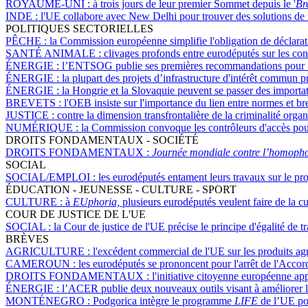
ROYAUME-UNI :
à trois jours de leur premier Sommet depuis le '
Bre
INDE :
l'UE collabore avec New Delhi pour trouver des solutions de r
POLITIQUES SECTORIELLES
PÊCHE :
la Commission européenne simplifie l'obligation de déclarat
SANTÉ ANIMALE :
clivages profonds entre eurodéputés sur les co
ÉNERGIE :
l’ENTSOG publie ses premières recommandations pour favor
ÉNERGIE :
la plupart des projets d’infrastructure d'intérêt commun 
ÉNERGIE :
la Hongrie et la Slovaquie peuvent se passer des import
BREVETS :
l'OEB insiste sur l'importance du lien entre normes et b
JUSTICE :
contre la dimension transfrontalière de la criminalité orga
NUMÉRIQUE :
la Commission convoque les contrôleurs d'accès pou
DROITS FONDAMENTAUX - SOCIÉTÉ
DROITS FONDAMENTAUX :
Journée mondiale contre l’homophob
SOCIAL
SOCIAL/EMPLOI :
les eurodéputés entament leurs travaux sur le pro
ÉDUCATION - JEUNESSE - CULTURE - SPORT
CULTURE :
à
EUphoria,
plusieurs eurodéputés veulent faire de la cu
COUR DE JUSTICE DE L'UE
SOCIAL :
la Cour de justice de l'UE précise le principe d'égalité de
BRÈVES
AGRICULTURE :
l'excédent commercial de l'UE sur les produits ag
CAMEROUN :
les eurodéputés se prononcent pour l'arrêt de l'Accor
DROITS FONDAMENTAUX :
l'initiative citoyenne européenne app
ÉNERGIE :
l’ACER publie deux nouveaux outils visant à améliorer la
MONTÉNEGRO :
Podgorica intègre le programme
LIFE
de l’UE pou