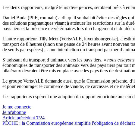
Les deux rapporteurs, malgré leurs divergences, semblent prêts à ent
Daniel Buda (PPE, roumain) a dit qu'il souhaitait éviter des règles qui
des solutions pragmatiques visant à atténuer les restrictions sur la du
pays tiers et la présence de vétérinaires lors du chargement et du dé
L’autre rapporteur, Tilly Metz (Verts/ALE, luxembourgeoise), a estim
transport de 8 heures (sinon une pause de 24 heures avant nouveau trajet
de seuils par espèces) ; - une interdiction du transport par mer d’ani
S’agissant du transport d’animaux vers les pays tiers, «
nous essayons 
économiques de transporter des animaux vers des pays tiers par tout 
bilatéraux devraient être mis en place avec les pays tiers de destinatio
Le groupe Verts/ALE demande aussi que la Commission présente, d’ici 
et pour encourager le commerce de viande, de carcasses et de matériel g
Les rapporteurs espèrent une adoption du rapport en octobre au sein
Je me connecte
Je m'abonne
Article précédent
7
/24
PÊCHE :
la Commission européenne simplifie l'obligation de déclarat