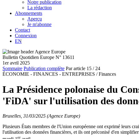
Notre publication
La rédaction
Abonnements
Aperçu
Je m'abonne
Contact
Connexion
EN
Bulletin Quotidien Europe N° 13611
1er avril 2025
Sommaire
Publication complète
Par article
15
/ 24
ÉCONOMIE - FINANCES - ENTREPRISES /
Finances
La Présidence polonaise du Cons
'FiDA' sur l'utilisation des donn
Bruxelles, 31/03/2025 (Agence Europe)
Plusieurs États membres de l'Union européenne ont exprimé leurs craint
l'utilisation des données financières, et ils ont préconisé d'en simplif
er
mardi 1
avril.