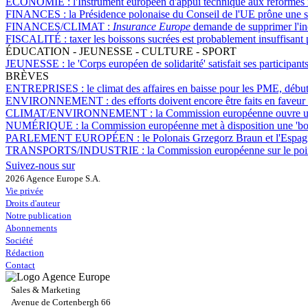
ÉCONOMIE :
l'Instrument européen d'appui technique aux réformes 
FINANCES :
la Présidence polonaise du Conseil de l'UE prône une si
FINANCES/CLIMAT :
Insurance Europe
demande de supprimer l'indi
FISCALITÉ :
taxer les boissons sucrées est probablement insuffisant p
ÉDUCATION - JEUNESSE - CULTURE - SPORT
JEUNESSE :
le 'Corps européen de solidarité' satisfait ses participan
BRÈVES
ENTREPRISES :
le climat des affaires en baisse pour les PME, débu
ENVIRONNEMENT :
des efforts doivent encore être faits en faveu
CLIMAT/ENVIRONNEMENT :
la Commission européenne ouvre une
NUMÉRIQUE :
la Commission européenne met à disposition une 'boît
PARLEMENT EUROPÉEN :
le Polonais Grzegorz Braun et l'Espag
TRANSPORTS/INDUSTRIE :
la Commission européenne sur le poi
Suivez-nous sur
2026 Agence Europe S.A.
Vie privée
Droits d'auteur
Notre publication
Abonnements
Société
Rédaction
Contact
Sales & Marketing
Avenue de Cortenbergh 66