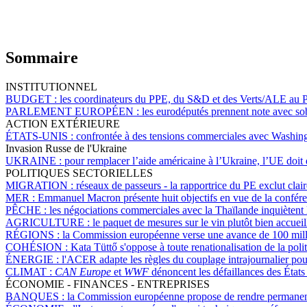
Sommaire
INSTITUTIONNEL
BUDGET :
les coordinateurs du PPE, du S&D et des Verts/ALE au PE
PARLEMENT EUROPÉEN :
les eurodéputés prennent note avec sob
ACTION EXTÉRIEURE
ÉTATS-UNIS :
confrontée à des tensions commerciales avec Washingto
Invasion Russe de l'Ukraine
UKRAINE :
pour remplacer l’aide américaine à l’Ukraine, l’UE doit
POLITIQUES SECTORIELLES
MIGRATION :
réseaux de passeurs - la rapportrice du PE exclut clai
MER :
Emmanuel Macron présente huit objectifs en vue de la conféren
PÊCHE :
les négociations commerciales avec la Thaïlande inquiètent l
AGRICULTURE :
le paquet de mesures sur le vin plutôt bien accueil
RÉGIONS :
la Commission européenne verse une avance de 100 milli
COHÉSION :
Kata Tüttő s'oppose à toute renationalisation de la po
ÉNERGIE :
l'ACER adapte les règles du couplage intrajournalier pour p
CLIMAT :
CAN Europe
et
WWF
dénoncent les défaillances des États
ÉCONOMIE - FINANCES - ENTREPRISES
BANQUES :
la Commission européenne propose de rendre permanentes