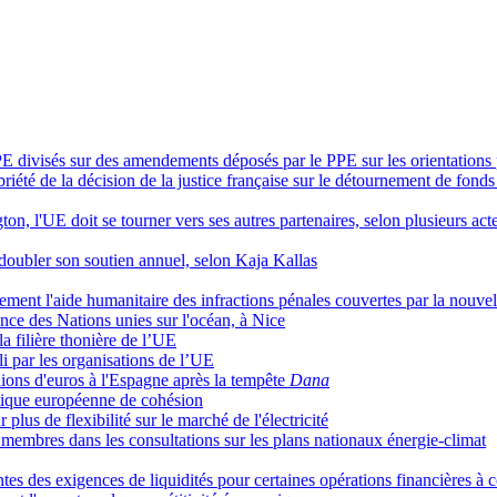
 divisés sur des amendements déposés par le PPE sur les orientations
riété de la décision de la justice française sur le détournement de fond
n, l'UE doit se tourner vers ses autres partenaires, selon plusieurs act
 doubler son soutien annuel, selon Kaja Kallas
rement l'aide humanitaire des infractions pénales couvertes par la nouvel
ce des Nations unies sur l'océan, à Nice
a filière thonière de l’UE
li par les organisations de l’UE
ons d'euros à l'Espagne après la tempête
Dana
litique européenne de cohésion
lus de flexibilité sur le marché de l'électricité
 membres dans les consultations sur les plans nationaux énergie-climat
 des exigences de liquidités pour certaines opérations financières à c