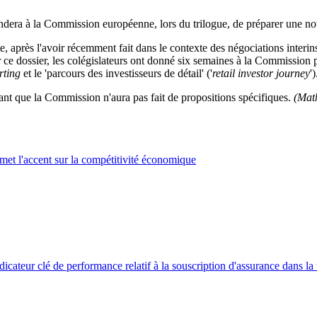
dera à la Commission européenne, lors du trilogue, de préparer une note 
, après l'avoir récemment fait dans le contexte des négociations interinst
r ce dossier, les colégislateurs ont donné six semaines à la Commission p
rting
et le 'parcours des investisseurs de détail' ('
retail investor journey
')
tant que la Commission n'aura pas fait de propositions spécifiques.
(Mat
met l'accent sur la compétitivité économique
cateur clé de performance relatif à la souscription d'assurance dans l