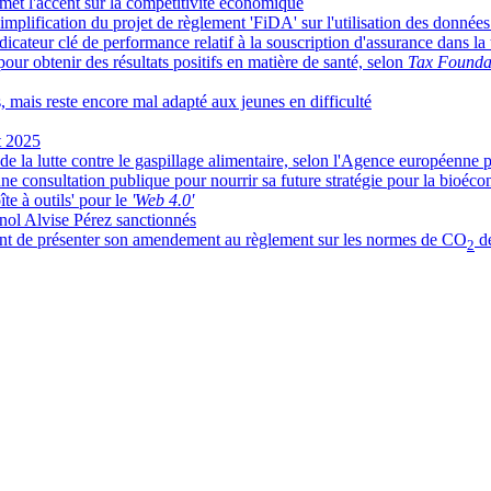
met l'accent sur la compétitivité économique
mplification du projet de règlement 'FiDA' sur l'utilisation des données
cateur clé de performance relatif à la souscription d'assurance dans l
our obtenir des résultats positifs en matière de santé, selon
Tax Founda
ts, mais reste encore mal adapté aux jeunes en difficulté
t 2025
r de la lutte contre le gaspillage alimentaire, selon l'Agence européenne
 consultation publique pour nourrir sa future stratégie pour la bioéc
e à outils' pour le
'Web 4.0'
nol Alvise Pérez sanctionnés
nt de présenter son amendement au règlement sur les normes de CO
de
2