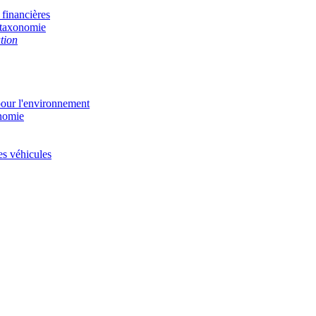
 financières
a taxonomie
tion
 pour l'environnement
onomie
s véhicules