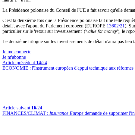
La Présidence polonaise du Conseil de l'UE a fait savoir qu'elle deman
C'est la deuxième fois que la Présidence polonaise fait une telle requête
détail', avec l'appui du Parlement européen (EUROPE
13602/21
). Su
particulier sur le 'retour sur investissement' ('
value for money
'), le
repo
Le deuxième trilogue sur les investissements de détail n'aura pas lieu 
Je me connecte
Je m'abonne
Article précédent
14
/24
ÉCONOMIE :
l'Instrument européen d'appui technique aux réformes 
Article suivant
16
/24
FINANCES/CLIMAT :
Insurance Europe
demande de supprimer l'indi