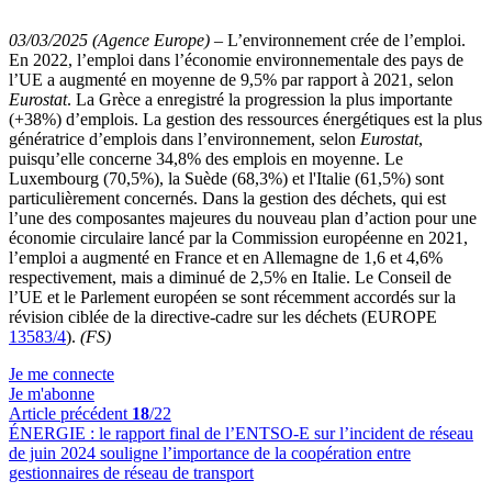
03/03/2025 (Agence Europe)
–
L’environnement crée de l’emploi.
En 2022, l’emploi dans l’économie environnementale des pays de
l’UE a augmenté en moyenne de 9,5% par rapport à 2021, selon
Eurostat
. La Grèce a enregistré la progression la plus importante
(+38%) d’emplois. La gestion des ressources énergétiques est la plus
génératrice d’emplois dans l’environnement, selon
Eurostat
,
puisqu’elle concerne 34,8% des emplois en moyenne. Le
Luxembourg (70,5%), la Suède (68,3%) et l'Italie (61,5%) sont
particulièrement concernés. Dans la gestion des déchets, qui est
l’une des composantes majeures du nouveau plan d’action pour une
économie circulaire lancé par la Commission européenne en 2021,
l’emploi a augmenté en France et en Allemagne de 1,6 et 4,6%
respectivement, mais a diminué de 2,5% en Italie. Le Conseil de
l’UE et le Parlement européen se sont récemment accordés sur la
révision ciblée de la directive-cadre sur les déchets (EUROPE
13583/4
).
(FS)
Je me connecte
Je m'abonne
Article précédent
18
/22
ÉNERGIE :
le rapport final de l’ENTSO-E sur l’incident de réseau
de juin 2024 souligne l’importance de la coopération entre
gestionnaires de réseau de transport