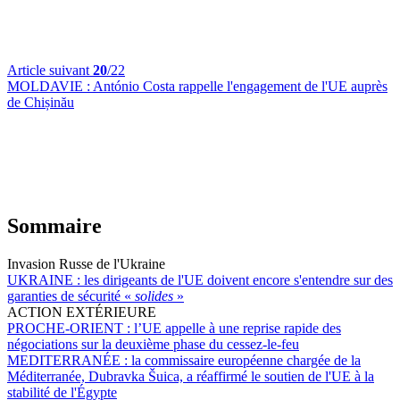
Article suivant
20
/22
MOLDAVIE :
António Costa rappelle l'engagement de l'UE auprès
de Chișinău
Sommaire
Invasion Russe de l'Ukraine
UKRAINE :
les dirigeants de l'UE doivent encore s'entendre sur des
garanties de sécurité «
solides
»
ACTION EXTÉRIEURE
PROCHE-ORIENT :
l’UE appelle à une reprise rapide des
négociations sur la deuxième phase du cessez-le-feu
MEDITERRANÉE :
la commissaire européenne chargée de la
Méditerranée, Dubravka Šuica, a réaffirmé le soutien de l'UE à la
stabilité de l'Égypte