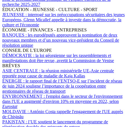
recherche 2025-2027
ÉDUCATION - JEUNESSE - CULTURE - SPORT
JEUNESSE :
interrogé sur les préoccupations sécuritaires des jeunes
Européens, Glenn Micallef appelle à investir dans la démocratie, la
culture et l'économie
ÉCONOMIE - FINANCES - ENTREPRISES
BANQUES :
les eurodéputés approuvent la nomination de deux
nouveaux membres et d’un nouveau vice-président du Conseil de
résolution unique
CONSEIL DE L'EUROPE
DÉMOCRATIE :
la loi géorgienne sur les rassemblements et
manifestations doit être revue, avertit la Commission de Venise
BRÈVES
ASIE CENTRALE :
la réunion ministérielle UE-Asie centrale
reportée pour cause de maladie de Kaja Kallas
ÉNERGIE :
le rapport final de l’ENTSO-E sur l’incident de réseau
de juin 2024 souligne l’importance de la coopération entre
gestionnaires de réseau de transport
ENVIRONNEMENT :
l'emploi dans le secteur de l'environnement
dans l'UE a augmenté d'environ 10% en moyenne en 2022, selon
Eurostat
MOLDAVIE :
António Costa rappelle l'engagement de l'UE auprès
de Chișinău
PAKISTAN :
l’UE soutient le lancement du programme de
réintégration durable des migrants de retour