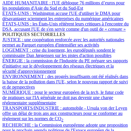
AIDE HUMANITAIRE :
l'UE débloque 76 millions d’euros pour
les populations d'Asie du Sud et du Sud-Est
ÉTATS-UNIS :
Washington accuse l'UE d'utiliser le DMA pour
désavantager sciemment les entreprises du numérique américaines
ÉTATS-UNIS :
les États-Unis réitèrent leurs critiques à l'encontre du
DSA, accusant l'UE de s'en servir comme d'un outil de «
censure
»
POLITIQUES SECTORIELLES
JUSTICE :
une coopération renforcée avec les autorités nationales
permet au Parquet européen d'intensifier ses activités
LOGEMENT :
crise du logement, les eurodéputés sondent le
commissaire Dan Jørgensen sur les pistes d'action possibles
ÉNERGIE :
la commission de l'Industrie du PE prépare ses rapports
d'initiative sur le développement des réseaux électriques et la
sécurité d'approvisionnement
ENVIRONNEMENT :
des progrès insuffisants ont été réalisés dans
la baisse de la pollution dans l'UE, selon le nouveau rapport de suivi
et de perspectives
NUMÉRIQUE :
pour le secteur européen de la
tech
, le futur code
de pratiques sur l'IA générale ne doit pas devenir une charge
réglementaire supplémentaire
TRANSPORTS/INDUSTRIE :
automobile - Ursula von der Leyen
offre un délai de trois ans aux constructeurs pour se conformer au
règlement sur les normes de CO
2
RECHERCHE :
la Commission européenne adopte une proposition
pour le prochain agenda politique de l'Espace européen de la