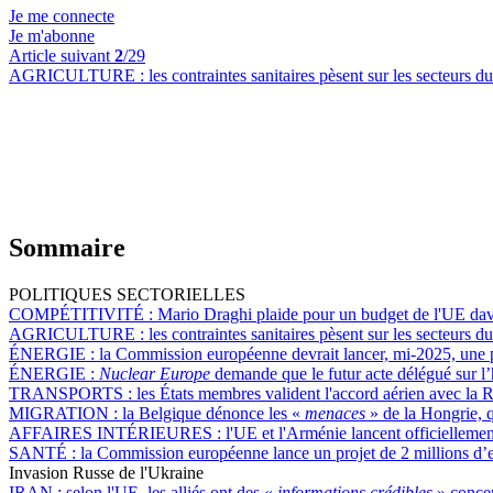
Je me connecte
Je m'abonne
Article suivant
2
/29
AGRICULTURE :
les contraintes sanitaires pèsent sur les secteurs d
Sommaire
POLITIQUES SECTORIELLES
COMPÉTITIVITÉ :
Mario Draghi plaide pour un budget de l'UE davan
AGRICULTURE :
les contraintes sanitaires pèsent sur les secteurs d
ÉNERGIE :
la Commission européenne devrait lancer, mi-2025, une p
ÉNERGIE :
Nuclear Europe
demande que le futur acte délégué sur l’
TRANSPORTS :
les États membres valident l'accord aérien avec la
MIGRATION :
la Belgique dénonce les «
menaces
» de la Hongrie, 
AFFAIRES INTÉRIEURES :
l'UE et l'Arménie lancent officiellemen
SANTÉ :
la Commission européenne lance un projet de 2 millions d’eu
Invasion Russe de l'Ukraine
IRAN :
selon l'UE, les alliés ont des «
informations crédibles
» concer