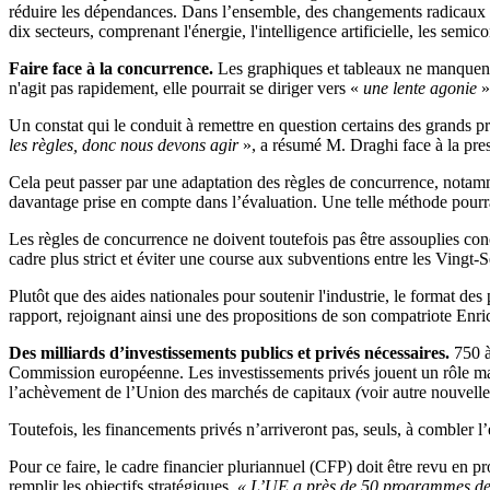
réduire les dépendances. Dans l’ensemble, des changements radicaux s
dix secteurs, comprenant l'énergie, l'intelligence artificielle, les semi
Faire face à la concurrence.
Les graphiques et tableaux ne manquent 
n'agit pas rapidement, elle pourrait se diriger vers «
une lente agonie
»
Un constat qui le conduit à remettre en question certains des grands 
les règles, donc nous devons agir
», a résumé M. Draghi face à la pres
Cela peut passer par une adaptation des règles de concurrence, notamment
davantage prise en compte dans l’évaluation. Une telle méthode pourrai
Les règles de concurrence ne doivent toutefois pas être assouplies conc
cadre plus strict et éviter une course aux subventions entre les Vingt-S
Plutôt que des aides nationales pour soutenir l'industrie, le format de
rapport, rejoignant ainsi une des propositions de son compatriote E
Des milliards d’investissements publics et privés nécessaires.
750 à
Commission européenne. Les investissements privés jouent un rôle maj
l’achèvement de l’Union des marchés de capitaux
(
voir autre nouvelle
Toutefois, les financements privés n’arriveront pas, seuls, à combler 
Pour ce faire, le cadre financier pluriannuel (CFP) doit être revu en 
remplir les objectifs stratégiques.
« L’UE a
près de 50 programmes de 