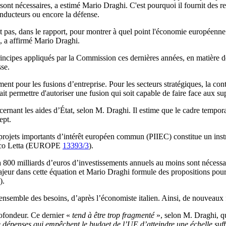
ont nécessaires, a estimé Mario Draghi. C'est pourquoi il fournit des
conducteurs ou encore la défense.
pas, dans le rapport, pour montrer à quel point l'économie européenne es
, a affirmé Mario Draghi.
principes appliqués par la Commission ces dernières années, en matière
se.
 pour les fusions d’entreprise. Pour les secteurs stratégiques, la contri
t permettre d'autoriser une fusion qui soit capable de faire face aux su
ernant les aides d’État, selon M. Draghi. Il estime que le cadre temporai
ept.
s projets importants d’intérêt européen commun (PIIEC) constitue un instr
nrico Letta (EUROPE
13393/3
).
 800 milliards d’euros d’investissements annuels au moins sont nécessaire
eur dans cette équation et Mario Draghi formule des propositions pour 
).
l’ensemble des besoins, d’après l’économiste italien. Ainsi, de nouveau
profondeur. Ce dernier «
tend à être trop fragmenté
», selon M. Draghi, q
dépenses qui empêchent le budget de l’UE d’atteindre une échelle suff