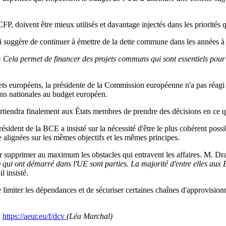
FP, doivent être mieux utilisés et davantage injectés dans les priorités qu
i suggère de continuer à émettre de la dette commune dans les années à v
«
Cela permet de financer des projets communs qui sont essentiels pour
ets européens, la présidente de la Commission européenne n'a pas réagi à
ons nationales au budget européen.
rtiendra finalement aux États membres de prendre des décisions en ce qu
ésident de la BCE a insisté sur la nécessité d'être le plus cohérent possi
 alignées sur les mêmes objectifs et les mêmes principes.
supprimer au maximum les obstacles qui entravent les affaires. M. Dra
qui ont démarré dans l'UE sont parties. La majorité d'entre elles aux É
il insisté.
de limiter les dépendances et de sécuriser certaines chaînes d'approvisio
:
https://aeur.eu/f/dcv
(Léa Marchal)