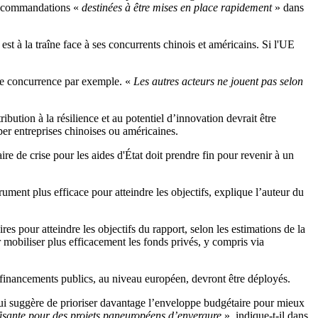
 recommandations «
destinées à être mises en place rapidement
» dans
t à la traîne face à ses concurrents chinois et américains. Si l'UE
 de concurrence par exemple. «
Les autres acteurs ne jouent pas selon
bution à la résilience et au potentiel d’innovation devrait être
per entreprises chinoises ou américaines.
re de crise pour les aides d'État doit prendre fin pour revenir à un
ument plus efficace pour atteindre les objectifs, explique l’auteur du
s pour atteindre les objectifs du rapport, selon les estimations de la
mobiliser plus efficacement les fonds privés, y compris via
x financements publics, au niveau européen, devront être déployés.
ui suggère de prioriser davantage l’enveloppe budgétaire pour mieux
isante pour des projets paneuropéens d’envergure
», indique-t-il dans