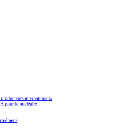
 producteurs internationaux
PA pour le nucléaire
e
 arméniens