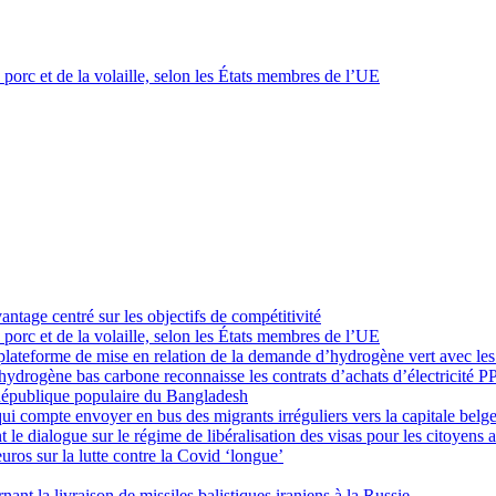
u porc et de la volaille, selon les États membres de l’UE
tage centré sur les objectifs de compétitivité
u porc et de la volaille, selon les États membres de l’UE
lateforme de mise en relation de la demande d’hydrogène vert avec les
hydrogène bas carbone reconnaisse les contrats d’achats d’électricité P
 République populaire du Bangladesh
qui compte envoyer en bus des migrants irréguliers vers la capitale belg
t le dialogue sur le régime de libéralisation des visas pour les citoyens
ros sur la lutte contre la Covid ‘longue’
nant la livraison de missiles balistiques iraniens à la Russie