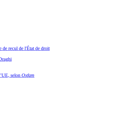
de recul de l'État de droit
Draghi
 l’UE, selon
Oxfam