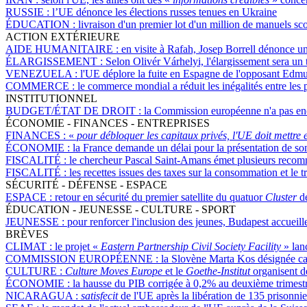
RUSSIE :
l’UE dénonce les élections russes tenues en Ukraine
ÉDUCATION :
livraison d'un premier lot d'un million de manuels sc
ACTION EXTÉRIEURE
AIDE HUMANITAIRE :
en visite à Rafah, Josep Borrell dénonce u
ÉLARGISSEMENT :
Selon Olivér Várhelyi, l'élargissement sera 
VENEZUELA :
l'UE déplore la fuite en Espagne de l'opposant Ed
COMMERCE :
le commerce mondial a réduit les inégalités entre les
INSTITUTIONNEL
BUDGET/ÉTAT DE DROIT :
la Commission européenne n'a pas enco
ÉCONOMIE - FINANCES - ENTREPRISES
FINANCES :
«
pour débloquer les capitaux privés, l'UE doit mettre
ÉCONOMIE :
la France demande un délai pour la présentation de so
FISCALITÉ :
le chercheur Pascal Saint-Amans émet plusieurs recom
FISCALITÉ :
les recettes issues des taxes sur la consommation et le t
SÉCURITÉ - DÉFENSE - ESPACE
ESPACE :
retour en sécurité du premier satellite du quatuor
Cluster
d
ÉDUCATION - JEUNESSE - CULTURE - SPORT
JEUNESSE :
pour renforcer l'inclusion des jeunes, Budapest accueil
BRÈVES
CLIMAT :
le projet «
Eastern Partnership Civil Society Facility
» lan
COMMISSION EUROPÉENNE :
la Slovène Marta Kos désignée ca
CULTURE :
Culture Moves Europe
et le
Goethe-Institut
organisent de
ÉCONOMIE :
la hausse du PIB corrigée à 0,2% au deuxième trimestr
NICARAGUA :
satisfecit
de l'UE après la libération de 135 prisonnie