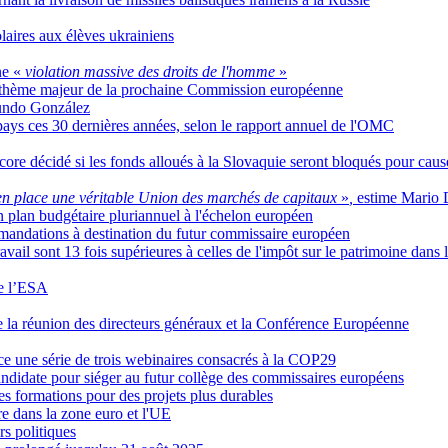
olaires aux élèves ukrainiens
ne «
violation massive des droits de l'homme
»
un thème majeur de la prochaine Commission européenne
mundo González
 pays ces 30 dernières années, selon le rapport annuel de l'OMC
re décidé si les fonds alloués à la Slovaquie seront bloqués pour cause 
 en place une véritable Union des marchés de capitaux
»
,
estime Mario 
n plan budgétaire pluriannuel à l'échelon européen
mandations à destination du futur commissaire européen
ravail sont 13 fois supérieures à celles de l'impôt sur le patrimoine dans
e l’ESA
le la réunion des directeurs généraux et la Conférence Européenne
ce une série de trois webinaires consacrés à la COP29
ndidate pour siéger au futur collège des commissaires européens
s formations pour des projets plus durables
e dans la zone euro et l'UE
rs politiques