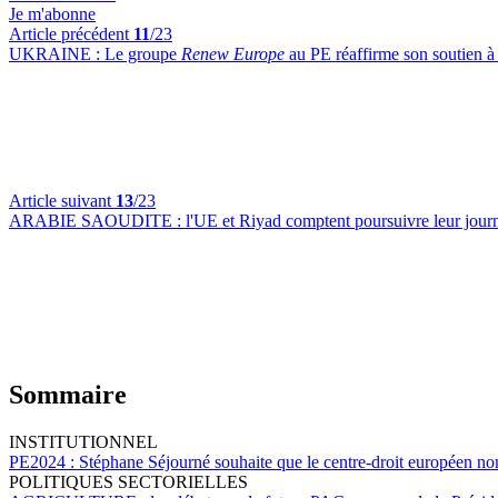
Je m'abonne
Article précédent
11
/23
UKRAINE :
Le groupe
Renew Europe
au PE réaffirme son soutien à
Article suivant
13
/23
ARABIE SAOUDITE :
l'UE et Riyad comptent poursuivre leur journ
Sommaire
INSTITUTIONNEL
PE2024 :
Stéphane Séjourné souhaite que le centre-droit européen 
POLITIQUES SECTORIELLES