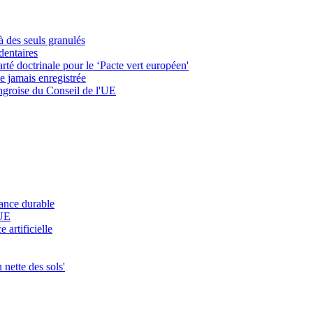
à des seuls granulés
dentaires
rté doctrinale pour le ‘Pacte vert européen'
e jamais enregistrée
ongroise du Conseil de l'UE
nance durable
'UE
 artificielle
 nette des sols'