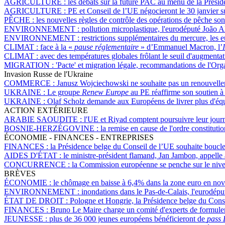
AGRICULTURE :
les débats sur la future PAC au menu de la Prési
AGRICULTURE :
PE et Conseil de l’UE négocieront le 30 janvier sur
PÊCHE :
les nouvelles règles de contrôle des opérations de pêche sont
ENVIRONNEMENT :
pollution microplastique, l'eurodéputé João A
ENVIRONNEMENT :
restrictions supplémentaires du mercure, les e
CLIMAT :
face à la «
pause réglementaire
» d’Emmanuel Macron, l’
CLIMAT :
avec des températures globales frôlant le seuil d'augmenta
MIGRATION :
'Pacte' et migration légale, recommandations de l'Org
Invasion Russe de l'Ukraine
COMMERCE :
Janusz Wojciechowski ne souhaite pas un renouvelle
UKRAINE :
Le groupe
Renew Europe
au PE réaffirme son soutien à
UKRAINE :
Olaf Scholz demande aux Européens de livrer plus d'équ
ACTION EXTÉRIEURE
ARABIE SAOUDITE :
l'UE et Riyad comptent poursuivre leur journ
BOSNIE-HERZÉGOVINE :
la remise en cause de l'ordre constituti
ÉCONOMIE - FINANCES - ENTREPRISES
FINANCES :
la Présidence belge du Conseil de l’UE souhaite boucler
AIDES D'ÉTAT :
le ministre-président flamand, Jan Jambon, appelle 
CONCURRENCE :
la Commission européenne se penche sur le niveau
BRÈVES
ÉCONOMIE :
le chômage en baisse à 6,4% dans la zone euro en n
ENVIRONNEMENT :
inondations dans le Pas-de-Calais, l'eurodéputé
ÉTAT DE DROIT :
Pologne et Hongrie, la Présidence belge du Consei
FINANCES :
Bruno Le Maire charge un comité d'experts de formule
JEUNESSE :
plus de 36 000 jeunes européens bénéficieront de
pass