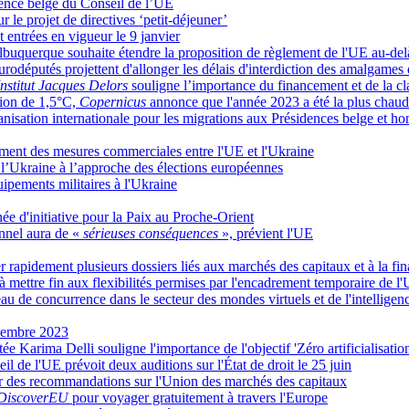
dence belge du Conseil de l’UE
 le projet de directives ‘petit-déjeuner’
 entrées en vigueur le 9 janvier
lbuquerque souhaite étendre la proposition de règlement de l'UE au-del
urodéputés projettent d'allonger les délais d'interdiction des amalgames 
Institut Jacques Delors
souligne l’importance du financement et de la cla
tion de 1,5°C,
Copernicus
annonce que l'année 2023 a été la plus chaud
anisation internationale pour les migrations aux Présidences belge et h
ment des mesures commerciales entre l'UE et l'Ukraine
 l’Ukraine à l’approche des élections européennes
ipements militaires à l'Ukraine
ée d'initiative pour la Paix au Proche-Orient
onnel aura de «
sérieuses conséquences
», prévient l'UE
 rapidement plusieurs dossiers liés aux marchés des capitaux et à la fi
à mettre fin aux flexibilités permises par l'encadrement temporaire de l
 de concurrence dans le secteur des mondes virtuels et de l'intelligence
ovembre 2023
e Karima Delli souligne l'importance de l'objectif 'Zéro artificialisation
l de l'UE prévoit deux auditions sur l'État de droit le 25 juin
r des recommandations sur l'Union des marchés des capitaux
DiscoverEU
pour voyager gratuitement à travers l'Europe