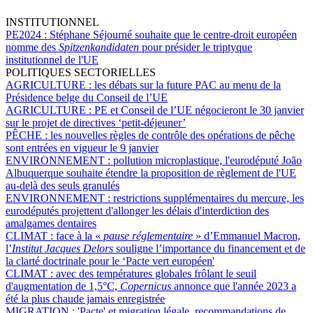
INSTITUTIONNEL
PE2024 :
Stéphane Séjourné souhaite que le centre-droit européen
nomme des
Spitzenkandidaten
pour présider le triptyque
institutionnel de l'UE
POLITIQUES SECTORIELLES
AGRICULTURE :
les débats sur la future PAC au menu de la
Présidence belge du Conseil de l’UE
AGRICULTURE :
PE et Conseil de l’UE négocieront le 30 janvier
sur le projet de directives ‘petit-déjeuner’
PÊCHE :
les nouvelles règles de contrôle des opérations de pêche
sont entrées en vigueur le 9 janvier
ENVIRONNEMENT :
pollution microplastique, l'eurodéputé João
Albuquerque souhaite étendre la proposition de règlement de l'UE
au-delà des seuls granulés
ENVIRONNEMENT :
restrictions supplémentaires du mercure, les
eurodéputés projettent d'allonger les délais d'interdiction des
amalgames dentaires
CLIMAT :
face à la «
pause réglementaire
» d’Emmanuel Macron,
l’
Institut Jacques Delors
souligne l’importance du financement et de
la clarté doctrinale pour le ‘Pacte vert européen'
CLIMAT :
avec des températures globales frôlant le seuil
d'augmentation de 1,5°C,
Copernicus
annonce que l'année 2023 a
été la plus chaude jamais enregistrée
MIGRATION :
'Pacte' et migration légale, recommandations de