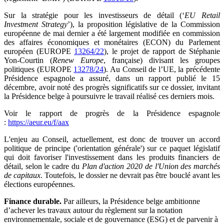
Sur la stratégie pour les investisseurs de détail (‘
EU Retail
Investment Strategy
’), la proposition législative de la Commission
européenne de mai dernier a été largement modifiée en commission
des affaires économiques et monétaires (ECON) du Parlement
européen (EUROPE
13264/22
), le projet de rapport de Stéphanie
Yon-Courtin (
Renew Europe
, française) divisant les groupes
politiques (EUROPE
13278/24
). Au Conseil de l’UE, la précédente
Présidence espagnole a assuré, dans un rapport publié le 15
décembre, avoir noté des progrès significatifs sur ce dossier, invitant
la Présidence belge à poursuivre le travail réalisé ces derniers mois.
Voir le rapport de progrès de la Présidence espagnole
:
https://aeur.eu/f/aax
L'enjeu au Conseil, actuellement, est donc de trouver un accord
politique de principe ('orientation générale') sur ce paquet législatif
qui doit favoriser l'investissement dans les produits financiers de
détail, selon le cadre du
Plan d'action 2020 de l'Union des marchés
de capitaux
. Toutefois, le dossier ne devrait pas être bouclé avant les
élections européennes.
Finance durable.
Par ailleurs, la Présidence belge ambitionne
d’achever les travaux autour du règlement sur la notation
environnementale, sociale et de gouvernance (ESG) et de parvenir à