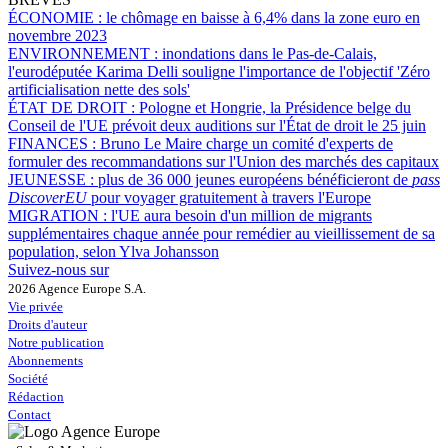
ÉCONOMIE :
le chômage en baisse à 6,4% dans la zone euro en
novembre 2023
ENVIRONNEMENT :
inondations dans le Pas-de-Calais,
l'eurodéputée Karima Delli souligne l'importance de l'objectif 'Zéro
artificialisation nette des sols'
ÉTAT DE DROIT :
Pologne et Hongrie, la Présidence belge du
Conseil de l'UE prévoit deux auditions sur l'État de droit le 25 juin
FINANCES :
Bruno Le Maire charge un comité d'experts de
formuler des recommandations sur l'Union des marchés des capitaux
JEUNESSE :
plus de 36 000 jeunes européens bénéficieront de
pass
DiscoverEU
pour voyager gratuitement à travers l'Europe
MIGRATION :
l'UE aura besoin d'un million de migrants
supplémentaires chaque année pour remédier au vieillissement de sa
population, selon Ylva Johansson
Suivez-nous sur
2026 Agence Europe S.A.
Vie privée
Droits d'auteur
Notre publication
Abonnements
Société
Rédaction
Contact