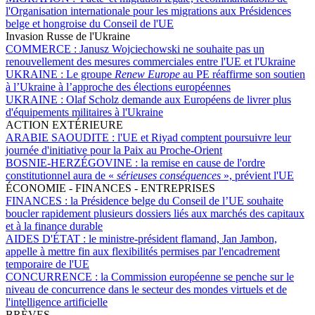
l'Organisation internationale pour les migrations aux Présidences
belge et hongroise du Conseil de l'UE
Invasion Russe de l'Ukraine
COMMERCE :
Janusz Wojciechowski ne souhaite pas un
renouvellement des mesures commerciales entre l'UE et l'Ukraine
UKRAINE :
Le groupe
Renew Europe
au PE réaffirme son soutien
à l’Ukraine à l’approche des élections européennes
UKRAINE :
Olaf Scholz demande aux Européens de livrer plus
d'équipements militaires à l'Ukraine
ACTION EXTÉRIEURE
ARABIE SAOUDITE :
l'UE et Riyad comptent poursuivre leur
journée d'initiative pour la Paix au Proche-Orient
BOSNIE-HERZÉGOVINE :
la remise en cause de l'ordre
constitutionnel aura de «
sérieuses conséquences
», prévient l'UE
ÉCONOMIE - FINANCES - ENTREPRISES
FINANCES :
la Présidence belge du Conseil de l’UE souhaite
boucler rapidement plusieurs dossiers liés aux marchés des capitaux
et à la finance durable
AIDES D'ÉTAT :
le ministre-président flamand, Jan Jambon,
appelle à mettre fin aux flexibilités permises par l'encadrement
temporaire de l'UE
CONCURRENCE :
la Commission européenne se penche sur le
niveau de concurrence dans le secteur des mondes virtuels et de
l'intelligence artificielle
BRÈVES