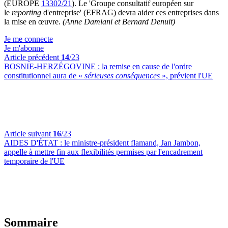
(EUROPE
13302/21
). Le 'Groupe consultatif européen sur
le
reporting
d'entreprise' (EFRAG) devra aider ces entreprises dans
la mise en œuvre.
(Anne Damiani et Bernard Denuit)
Je me connecte
Je m'abonne
Article précédent
14
/23
BOSNIE-HERZÉGOVINE :
la remise en cause de l'ordre
constitutionnel aura de «
sérieuses conséquences
», prévient l'UE
Article suivant
16
/23
AIDES D'ÉTAT :
le ministre-président flamand, Jan Jambon,
appelle à mettre fin aux flexibilités permises par l'encadrement
temporaire de l'UE
Sommaire