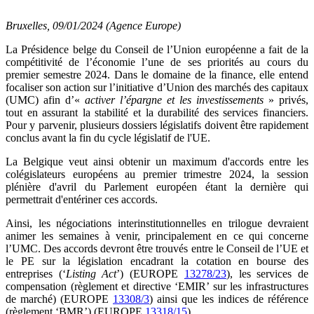
Bruxelles, 09/01/2024 (Agence Europe)
La Présidence belge du Conseil de l’Union européenne a fait de la
compétitivité de l’économie l’une de ses priorités au cours du
premier semestre 2024. Dans le domaine de la finance, elle entend
focaliser son action sur l’initiative d’Union des marchés des capitaux
(UMC) afin d’«
activer l’épargne et les investissements
» privés,
tout en assurant la stabilité et la durabilité des services financiers.
Pour y parvenir, plusieurs dossiers législatifs doivent être rapidement
conclus avant la fin du cycle législatif de l'UE.
La Belgique veut ainsi obtenir un maximum d'accords entre les
colégislateurs européens au premier trimestre 2024, la session
plénière d'avril du Parlement européen étant la dernière qui
permettrait d'entériner ces accords.
Ainsi, les négociations interinstitutionnelles en trilogue devraient
animer les semaines à venir, principalement en ce qui concerne
l’UMC. Des accords devront être trouvés entre le Conseil de l’UE et
le PE sur la législation encadrant la cotation en bourse des
entreprises (‘
Listing Act
’) (EUROPE
13278/23
), les services de
compensation (règlement et directive ‘EMIR’ sur les infrastructures
de marché) (EUROPE
13308/3
) ainsi que les indices de référence
(règlement ‘BMR’) (EUROPE
13318/15
).