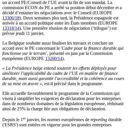
un accord PE/Conseil de l’UE avant la fin de son mandat. La
commission ECON du PE a arrêté sa position début décembre et a
décidé d’entamer les négociations avec le Conseil (EUROPE
13306/18
). Deux semaines plus tard, la Présidence espagnole est
arrivée à un accord politique entre les États membres (EUROPE
13318/14
). Une première réunion de négociation (‘trilogue’) est
prévue jeudi 11 janvier.
La Belgique souhaite aussi finaliser les travaux et conclure un
accord avec le PE concernant le '
Cadre pour la finance durable qui
fonctionne sur le terrain
’, présenté en juin par la Commission
européenne (EUROPE
13200/14
).
« La Présidence belge entend soutenir les efforts déployés pour
améliorer l’applicabilité du cadre de l’UE en matière de finance
durable, mais aussi garantir l’accessibilité et la cohérence au cours
de sa mise en œuvre »
, est-il précisé dans le programme.
Elle accueille favorablement le programme de la Commission qui
visera à simplifier les exigences de déclaration pour les entreprises
dans de nombreux domaines de la législation européenne, réduisant
ainsi de 25% la charge liée aux obligations de déclaration.
er
Depuis le 1
janvier, les normes européennes de
reporting
durable
('ESRS') sont entrées en vigueur pour les grandes entreprises