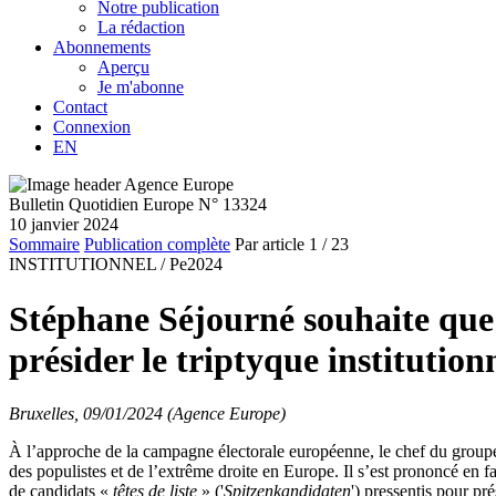
Notre publication
La rédaction
Abonnements
Aperçu
Je m'abonne
Contact
Connexion
EN
Bulletin Quotidien Europe N° 13324
10 janvier 2024
Sommaire
Publication complète
Par article
1
/ 23
INSTITUTIONNEL /
Pe2024
Stéphane Séjourné souhaite que
présider le triptyque institution
Bruxelles, 09/01/2024 (Agence Europe)
À l’approche de la campagne électorale européenne, le chef du grou
des populistes et de l’extrême droite en Europe. Il s’est prononcé en 
de candidats «
têtes de liste
» ('
Spitzenkandidaten
') pressentis pour p