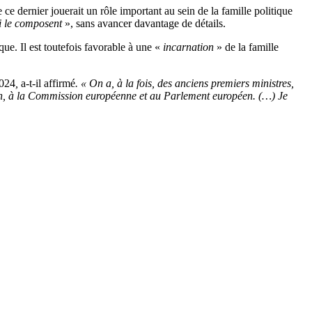
ce dernier jouerait un rôle important au sein de la famille politique
ui le composent
», sans avancer davantage de détails.
e. Il est toutefois favorable à une «
incarnation
» de la famille
2024
,
a-t-il affirmé
. « On a, à la fois, des anciens premiers ministres,
on, à la Commission européenne et au Parlement européen. (…) Je