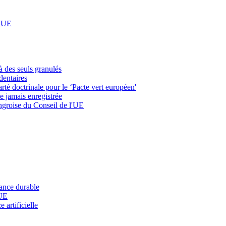
l'UE
à des seuls granulés
dentaires
rté doctrinale pour le ‘Pacte vert européen'
e jamais enregistrée
ongroise du Conseil de l'UE
nance durable
'UE
 artificielle