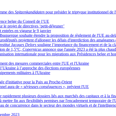
nomme des
Spitzenkandidaten
pour présider le triptyque institutionnel de 
dence belge du Conseil de l’UE
 le projet de directives ‘petit-déjeuner’
 entrées en vigueur le 9 janvier
lbuquerque souhaite étendre la proposition de règlement de l'UE au-del
urodéputés projettent d'allonger les délais d'interdiction des amalgames 
Institut Jacques Delors
souligne l’importance du financement et de la cla
tion de 1,5°C,
Copernicus
annonce que l'année 2023 a été la plus chaud
anisation internationale pour les migrations aux Présidences belge et h
ment des mesures commerciales entre l'UE et l'Ukraine
 l’Ukraine à l’approche des élections européennes
ipements militaires à l'Ukraine
ée d'initiative pour la Paix au Proche-Orient
onnel aura de «
sérieuses conséquences
», prévient l'UE
 rapidement plusieurs dossiers liés aux marchés des capitaux et à la fi
à mettre fin aux flexibilités permises par l'encadrement temporaire de l
 de concurrence dans le secteur des mondes virtuels et de l'intelligence
ovembre 2023