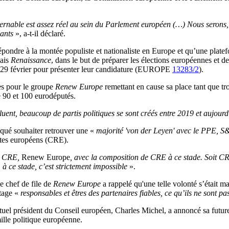
ernable est assez réel au sein du Parlement européen (…) Nous serons
ants
», a-t-il déclaré.
pondre à la montée populiste et nationaliste en Europe et qu’une platefo
çais
Renaissance
, dans le but de préparer les élections européennes et d
au 29 février pour présenter leur candidature (EUROPE
13283/2
).
ges pour le groupe
Renew Europe
remettant en cause sa place tant que tro
e 90 et 100 eurodéputés.
uent, beaucoup de partis politiques se sont créés entre 2019 et aujourd
iqué souhaiter retrouver une «
majorité 'von der Leyen' avec le PPE, 
istes européens (CRE).
E, CRE,
Renew Europe
, avec la composition de CRE à ce stade. Soit CRE 
, à ce stade, c’est strictement impossible
».
le chef de file de
Renew Europe
a rappelé qu'une telle volonté s’était ma
tage «
responsables et êtres des partenaires fiables, ce qu’ils ne sont p
l’actuel président du Conseil européen, Charles Michel, a annoncé sa f
ille politique européenne.