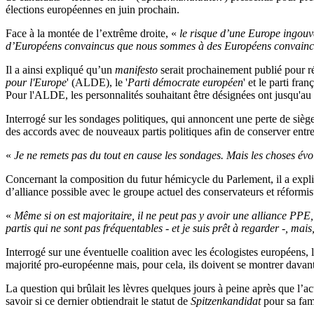
élections européennes en juin prochain.
Face à la montée de l’extrême droite, «
le risque d’une Europe ingouv
d’Européens convaincus que nous sommes à des Européens convainc
Il a ainsi expliqué qu’un
manifesto
serait prochainement publié pour ré
pour l'Europe
' (ALDE), le '
Parti démocrate européen
' et le parti fran
Pour l'ALDE, les personnalités souhaitant être désignées ont jusqu'
Interrogé sur les sondages politiques, qui annoncent une perte de siè
des accords avec de nouveaux partis politiques afin de conserver entr
«
Je ne remets pas du tout en cause les sondages. Mais les choses évol
Concernant la composition du futur hémicycle du Parlement, il a expl
d’alliance possible avec le groupe actuel des conservateurs et réform
«
Même si on est majoritaire, il ne peut pas y avoir une alliance PP
partis qui ne sont pas fréquentables - et je suis prêt à regarder -, mais
Interrogé sur une éventuelle coalition avec les écologistes européens, 
majorité pro-européenne mais, pour cela, ils doivent se montrer davan
La question qui brûlait les lèvres quelques jours à peine après que 
savoir si ce dernier obtiendrait le statut de
Spitzenkandidat
pour sa fam