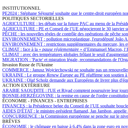
INSTITUTIONNEL
PE2024 :
Stéphane Séjourné souhaite que le centre-droit européen 
POLITIQUES SECTORIELLES
AGRICULTURE :
les débats sur la future PAC au menu de la Prési
AGRICULTURE :
PE et Conseil de l’UE négocieront le 30 janvier sur
PÊCHE :
les nouvelles règles de contrôle des opérations de pêche sont
ENVIRONNEMENT :
pollution microplastique, l'eurodéputé João A
ENVIRONNEMENT :
restrictions supplémentaires du mercure, les e
CLIMAT :
face à la «
pause réglementaire
» d’Emmanuel Macron, l’
CLIMAT :
avec des températures globales frôlant le seuil d'augmenta
MIGRATION :
'Pacte' et migration légale, recommandations de l'Org
Invasion Russe de l'Ukraine
COMMERCE :
Janusz Wojciechowski ne souhaite pas un renouvelle
UKRAINE :
Le groupe
Renew Europe
au PE réaffirme son soutien à
UKRAINE :
Olaf Scholz demande aux Européens de livrer plus d'équ
ACTION EXTÉRIEURE
ARABIE SAOUDITE :
l'UE et Riyad comptent poursuivre leur journ
BOSNIE-HERZÉGOVINE :
la remise en cause de l'ordre constituti
ÉCONOMIE - FINANCES - ENTREPRISES
FINANCES :
la Présidence belge du Conseil de l’UE souhaite boucler
AIDES D'ÉTAT :
le ministre-président flamand, Jan Jambon, appelle 
CONCURRENCE :
la Commission européenne se penche sur le niveau
BRÈVES
ÉCONOMIE :
le chômage en baisse à 6,4% dans la zone euro en n