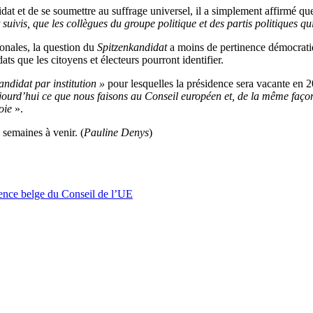
at et de se soumettre au suffrage universel, il a simplement affirmé que 
uivis, que les collègues du groupe politique et des partis politiques q
tionales, la question du
Spitzenkandidat
a moins de pertinence démocratiqu
ats que les citoyens et électeurs pourront identifier.
ndidat par institution
»
pour lesquelles
la présidence sera vacante en 
ujourd’hui ce que nous faisons au Conseil européen et, de la même faç
oie
».
 semaines à venir. (
Pauline Denys
)
dence belge du Conseil de l’UE