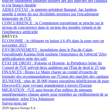
boucler rapidement plusieurs dossiers liés aux marchés des capitaux
et à la finance durable
AIDES D'ÉTAT :
le ministre-président flamand, Jan Jambon,
appelle à mettre fin aux flexibilités permises par l'encadrement
temporaire de l'UE
CONCURRENCE :
la Commission européenne se penche sur le
niveau de concurrence dans le secteur des mondes virtuels et de
l'intelligence artificielle
BRÈVES
ÉCONOMIE :
le chômage en baisse à 6,4% dans la zone euro en
novembre 2023
ENVIRONNEMENT :
inondations dans le Pas-de-Calais,
l'eurodéputée Karima Delli souligne l'importance de l'objectif 'Zéro
artificialisation nette des sols'
ÉTAT DE DROIT :
Pologne et Hongrie, la Présidence belge du
Conseil de l'UE prévoit deux auditions sur l'État de droit le 25 juin
FINANCES :
Bruno Le Maire charge un comité d'experts de
formuler des recommandations sur l'Union des marchés des capitaux
JEUNESSE :
plus de 36 000 jeunes européens bénéficieront de
pass
DiscoverEU
pour voyager gratuitement à travers l'Europe
MIGRATION :
l'UE aura besoin d'un million de migrants
supplémentaires chaque année pour remédier au vieillissement de sa
population, selon Ylva Johansson
Suivez-nous sur
2026 Agence Europe S.A.