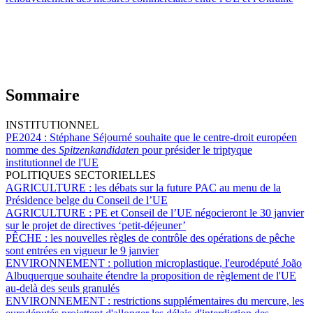
Sommaire
INSTITUTIONNEL
PE2024 :
Stéphane Séjourné souhaite que le centre-droit européen
nomme des
Spitzenkandidaten
pour présider le triptyque
institutionnel de l'UE
POLITIQUES SECTORIELLES
AGRICULTURE :
les débats sur la future PAC au menu de la
Présidence belge du Conseil de l’UE
AGRICULTURE :
PE et Conseil de l’UE négocieront le 30 janvier
sur le projet de directives ‘petit-déjeuner’
PÊCHE :
les nouvelles règles de contrôle des opérations de pêche
sont entrées en vigueur le 9 janvier
ENVIRONNEMENT :
pollution microplastique, l'eurodéputé João
Albuquerque souhaite étendre la proposition de règlement de l'UE
au-delà des seuls granulés
ENVIRONNEMENT :
restrictions supplémentaires du mercure, les