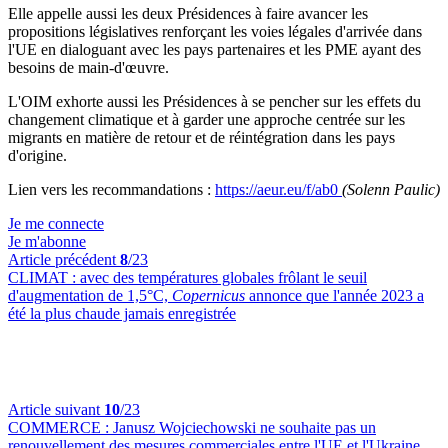
Elle appelle aussi les deux Présidences à faire avancer les
propositions législatives renforçant les voies légales d'arrivée dans
l'UE en dialoguant avec les pays partenaires et les PME ayant des
besoins de main-d'œuvre.
L'OIM exhorte aussi les Présidences à se pencher sur les effets du
changement climatique et à garder une approche centrée sur les
migrants en matière de retour et de réintégration dans les pays
d'origine.
Lien vers les recommandations :
https://aeur.eu/f/ab0
(Solenn Paulic)
Je me connecte
Je m'abonne
Article précédent
8
/23
CLIMAT :
avec des températures globales frôlant le seuil
d'augmentation de 1,5°C,
Copernicus
annonce que l'année 2023 a
été la plus chaude jamais enregistrée
Article suivant
10
/23
COMMERCE :
Janusz Wojciechowski ne souhaite pas un
renouvellement des mesures commerciales entre l'UE et l'Ukraine