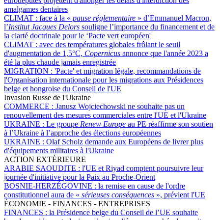
eurodéputés projettent d'allonger les délais d'interdiction des
amalgames dentaires
CLIMAT :
face à la «
pause réglementaire
» d’Emmanuel Macron,
l’
Institut Jacques Delors
souligne l’importance du financement et de
la clarté doctrinale pour le ‘Pacte vert européen'
CLIMAT :
avec des températures globales frôlant le seuil
d'augmentation de 1,5°C,
Copernicus
annonce que l'année 2023 a
été la plus chaude jamais enregistrée
MIGRATION :
'Pacte' et migration légale, recommandations de
l'Organisation internationale pour les migrations aux Présidences
belge et hongroise du Conseil de l'UE
Invasion Russe de l'Ukraine
COMMERCE :
Janusz Wojciechowski ne souhaite pas un
renouvellement des mesures commerciales entre l'UE et l'Ukraine
UKRAINE :
Le groupe
Renew Europe
au PE réaffirme son soutien
à l’Ukraine à l’approche des élections européennes
UKRAINE :
Olaf Scholz demande aux Européens de livrer plus
d'équipements militaires à l'Ukraine
ACTION EXTÉRIEURE
ARABIE SAOUDITE :
l'UE et Riyad comptent poursuivre leur
journée d'initiative pour la Paix au Proche-Orient
BOSNIE-HERZÉGOVINE :
la remise en cause de l'ordre
constitutionnel aura de «
sérieuses conséquences
», prévient l'UE
ÉCONOMIE - FINANCES - ENTREPRISES
FINANCES :
la Présidence belge du Conseil de l’UE souhaite