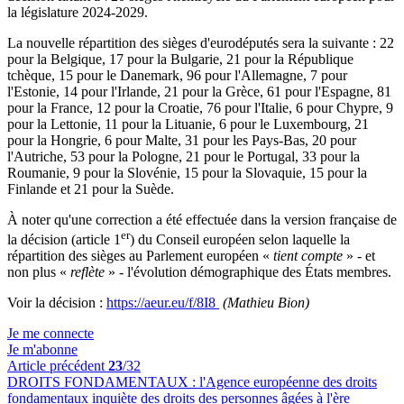
la législature 2024-2029.
La nouvelle répartition des sièges d'eurodéputés sera la suivante : 22
pour la Belgique, 17 pour la Bulgarie, 21 pour la République
tchèque, 15 pour le Danemark, 96 pour l'Allemagne, 7 pour
l'Estonie, 14 pour l'Irlande, 21 pour la Grèce, 61 pour l'Espagne, 81
pour la France, 12 pour la Croatie, 76 pour l'Italie, 6 pour Chypre, 9
pour la Lettonie, 11 pour la Lituanie, 6 pour le Luxembourg, 21
pour la Hongrie, 6 pour Malte, 31 pour les Pays-Bas, 20 pour
l'Autriche, 53 pour la Pologne, 21 pour le Portugal, 33 pour la
Roumanie, 9 pour la Slovénie, 15 pour la Slovaquie, 15 pour la
Finlande et 21 pour la Suède.
À noter qu'une correction a été effectuée dans la version française de
er
la décision (article 1
) du Conseil européen selon laquelle la
répartition des sièges au Parlement européen «
tient compte
» - et
non plus «
reflète
» - l'évolution démographique des États membres.
Voir la décision :
https://aeur.eu/f/8I8
(Mathieu Bion)
Je me connecte
Je m'abonne
Article précédent
23
/32
DROITS FONDAMENTAUX :
l'Agence européenne des droits
fondamentaux inquiète des droits des personnes âgées à l'ère