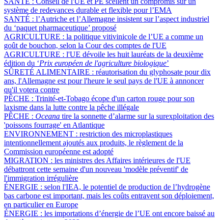
SANTÉ :
Conseil de l'UE et PE scellent un compromis sur un
système de redevances durable et flexible pour l’EMA
SANTÉ :
l’Autriche et l’Allemagne insistent sur l’aspect industriel
du ‘paquet pharmaceutique’ proposé
AGRICULTURE :
la politique vitivinicole de l’UE a comme un
goût de bouchon, selon la Cour des comptes de l'UE
AGRICULTURE :
l'UE dévoile les huit lauréats de la deuxième
édition du ‘
Prix européen de l'agriculture biologique
’
SÛRETÉ ALIMENTAIRE :
réautorisation du glyphosate pour dix
ans, l'Allemagne est pour l'heure le seul pays de l'UE à annoncer
qu'il votera contre
PÊCHE :
Trinité-et-Tobago écope d'un carton rouge pour son
laxisme dans la lutte contre la pêche illégale
PÊCHE :
Oceana
tire la sonnette d’alarme sur la surexploitation des
'poissons fourrage' en Atlantique
ENVIRONNEMENT :
restriction des microplastiques
intentionnellement ajoutés aux produits, le règlement de la
Commission européenne est adopté
MIGRATION :
les ministres des Affaires intérieures de l'UE
débattront cette semaine d'un nouveau 'modèle préventif' de
l'immigration irrégulière
ÉNERGIE :
selon l'IEA, le potentiel de production de l’hydrogène
bas carbone est important, mais les coûts entravent son déploiement,
en particulier en Europe
ÉNERGIE :
les importations d’énergie de l’UE ont encore baissé au