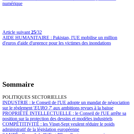
numérique
Article suivant
25
/32
AIDE HUMANITAIRE :
Pakistan, l'UE mobilise un million
d'euros d'aide d'urgence pour les victimes des inondations
Sommaire
POLITIQUES SECTORIELLES
INDUSTRIE :
le Conseil de l'UE adopte un mandat de négociation
sur le règlement '
EURO 7
' aux ambitions revues à la baisse
PROPRIÉTÉ INTELLECTUELLE :
le Conseil de l'UE arrête sa
position sur la protection des dessins et modèles industriels
COMPÉTITIVITÉ :
les Vingt-Sept veulent réduire le poids
administratif de la législation européenne