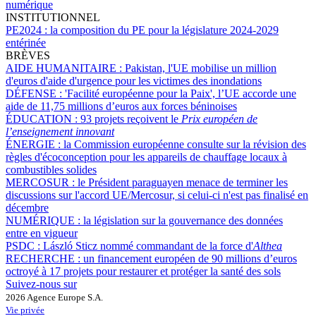
numérique
INSTITUTIONNEL
PE2024 :
la composition du PE pour la législature 2024-2029
entérinée
BRÈVES
AIDE HUMANITAIRE :
Pakistan, l'UE mobilise un million
d'euros d'aide d'urgence pour les victimes des inondations
DÉFENSE :
'Facilité européenne pour la Paix', l’UE accorde une
aide de 11,75 millions d’euros aux forces béninoises
ÉDUCATION :
93 projets reçoivent le
Prix européen de
l’enseignement innovant
ÉNERGIE :
la Commission européenne consulte sur la révision des
règles d'écoconception pour les appareils de chauffage locaux à
combustibles solides
MERCOSUR :
le Président paraguayen menace de terminer les
discussions sur l'accord UE/Mercosur, si celui-ci n'est pas finalisé en
décembre
NUMÉRIQUE :
la législation sur la gouvernance des données
entre en vigueur
PSDC :
László Sticz nommé commandant de la force d'
Althea
RECHERCHE :
un financement européen de 90 millions d’euros
octroyé à 17 projets pour restaurer et protéger la santé des sols
Suivez-nous sur
2026 Agence Europe S.A.
Vie privée