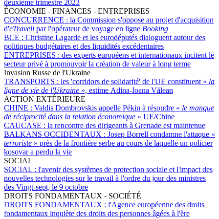
deuxième trimestre 2023
ÉCONOMIE - FINANCES - ENTREPRISES
CONCURRENCE :
la Commission s'oppose au projet d'acquisition
d'
eTraveli
par l'opérateur de voyage en ligne
Booking
BCE :
Christine Lagarde et les eurodéputés dialoguent autour des
politiques budgétaires et des liquidités excédentaires
ENTREPRISES :
des experts européens et internationaux incitent le
secteur privé à promouvoir la création de valeur à long terme
Invasion Russe de l'Ukraine
TRANSPORTS :
les 'corridors de solidarité' de l'UE constituent «
la
ligne de vie de l'Ukraine
», estime Adina-Ioana Vălean
ACTION EXTÉRIEURE
CHINE :
Valdis Dombrovskis appelle Pékin à résoudre «
le manque
de réciprocité dans la relation économique
» UE/Chine
CAUCASE :
la rencontre des dirigeants à Grenade est maintenue
BALKANS OCCIDENTAUX :
Josep Borrell condamne l'attaque «
terroriste
» près de la frontière serbe au cours de laquelle un policier
kosovar a perdu la vie
SOCIAL
SOCIAL :
l'avenir des systèmes de protection sociale et l'impact des
nouvelles technologies sur le travail à l'ordre du jour des ministres
des Vingt-sept, le 9 octobre
DROITS FONDAMENTAUX - SOCIÉTÉ
DROITS FONDAMENTAUX :
l'Agence européenne des droits
fondamentaux inquiète des droits des personnes âgées à l'ère