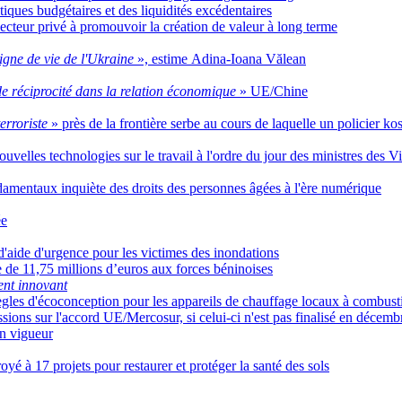
iques budgétaires et des liquidités excédentaires
secteur privé à promouvoir la création de valeur à long terme
ligne de vie de l'Ukraine
», estime Adina-Ioana Vălean
 réciprocité dans la relation économique
» UE/Chine
erroriste
» près de la frontière serbe au cours de laquelle un policier ko
ouvelles technologies sur le travail à l'ordre du jour des ministres des Vi
amentaux inquiète des droits des personnes âgées à l'ère numérique
ée
d'aide d'urgence pour les victimes des inondations
e de 11,75 millions d’euros aux forces béninoises
ent innovant
gles d'écoconception pour les appareils de chauffage locaux à combusti
sions sur l'accord UE/Mercosur, si celui-ci n'est pas finalisé en décemb
en vigueur
é à 17 projets pour restaurer et protéger la santé des sols