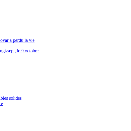
sovar a perdu la vie
ngt-sept, le 9 octobre
bles solides
re