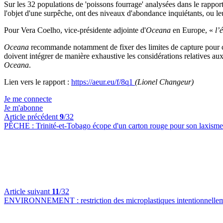
Sur les 32 populations de 'poissons fourrage' analysées dans le rapport
l'objet d'une surpêche, ont des niveaux d'abondance inquiétants, ou l
Pour Vera Coelho, vice-présidente adjointe d'
Oceana
en Europe, «
l’
Oceana
recommande notamment de fixer des limites de capture pour ces
doivent intégrer de manière exhaustive les considérations relatives a
Oceana
.
Lien vers le rapport :
https://aeur.eu/f/8q1
(Lionel Changeur)
Je me connecte
Je m'abonne
Article précédent
9
/32
PÊCHE :
Trinité-et-Tobago écope d'un carton rouge pour son laxisme d
Article suivant
11
/32
ENVIRONNEMENT :
restriction des microplastiques intentionnell