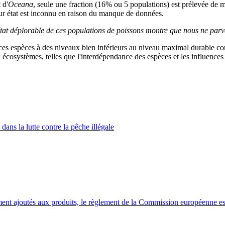
 d'
Oceana
, seule une fraction (16% ou 5 populations) est prélevée de m
eur état est inconnu en raison du manque de données.
état déplorable de ces populations de poissons montre que nous ne parve
 espèces à des niveaux bien inférieurs au niveau maximal durable conse
ux écosystèmes, telles que l'interdépendance des espèces et les influenc
ans la lutte contre la pêche illégale
ement ajoutés aux produits, le règlement de la Commission européenne e