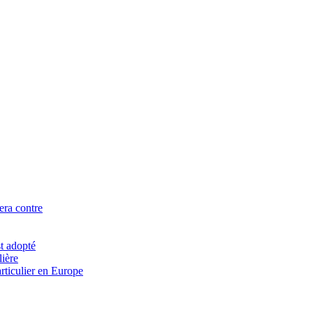
era contre
st adopté
lière
articulier en Europe