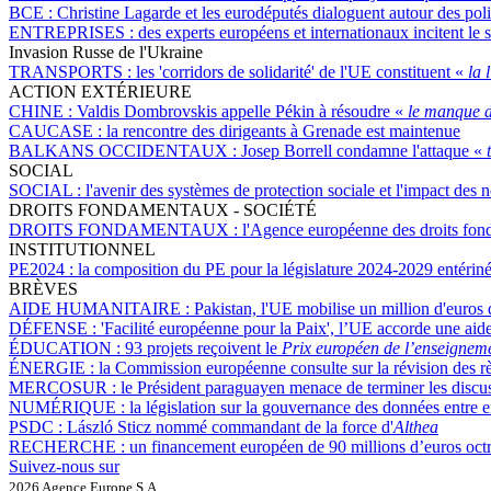
BCE :
Christine Lagarde et les eurodéputés dialoguent autour des polit
ENTREPRISES :
des experts européens et internationaux incitent le 
Invasion Russe de l'Ukraine
TRANSPORTS :
les 'corridors de solidarité' de l'UE constituent «
la 
ACTION EXTÉRIEURE
CHINE :
Valdis Dombrovskis appelle Pékin à résoudre «
le manque de
CAUCASE :
la rencontre des dirigeants à Grenade est maintenue
BALKANS OCCIDENTAUX :
Josep Borrell condamne l'attaque «
t
SOCIAL
SOCIAL :
l'avenir des systèmes de protection sociale et l'impact des n
DROITS FONDAMENTAUX - SOCIÉTÉ
DROITS FONDAMENTAUX :
l'Agence européenne des droits fond
INSTITUTIONNEL
PE2024 :
la composition du PE pour la législature 2024-2029 entérin
BRÈVES
AIDE HUMANITAIRE :
Pakistan, l'UE mobilise un million d'euros 
DÉFENSE :
'Facilité européenne pour la Paix', l’UE accorde une aid
ÉDUCATION :
93 projets reçoivent le
Prix européen de l’enseignem
ÉNERGIE :
la Commission européenne consulte sur la révision des rè
MERCOSUR :
le Président paraguayen menace de terminer les discus
NUMÉRIQUE :
la législation sur la gouvernance des données entre 
PSDC :
László Sticz nommé commandant de la force d'
Althea
RECHERCHE :
un financement européen de 90 millions d’euros octroy
Suivez-nous sur
2026 Agence Europe S.A.