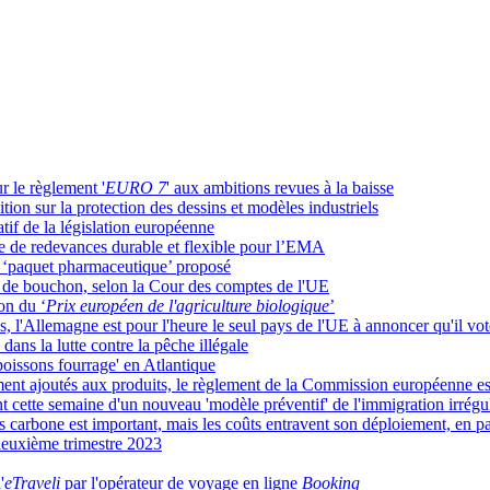
r le règlement '
EURO 7
' aux ambitions revues à la baisse
ition sur la protection des dessins et modèles industriels
atif de la législation européenne
e de redevances durable et flexible pour l’EMA
du ‘paquet pharmaceutique’ proposé
t de bouchon, selon la Cour des comptes de l'UE
on du ‘
Prix européen de l'agriculture biologique
’
s, l'Allemagne est pour l'heure le seul pays de l'UE à annoncer qu'il vot
ans la lutte contre la pêche illégale
'poissons fourrage' en Atlantique
ement ajoutés aux produits, le règlement de la Commission européenne e
ont cette semaine d'un nouveau 'modèle préventif' de l'immigration irrégu
s carbone est important, mais les coûts entravent son déploiement, en p
 deuxième trimestre 2023
'
eTraveli
par l'opérateur de voyage en ligne
Booking