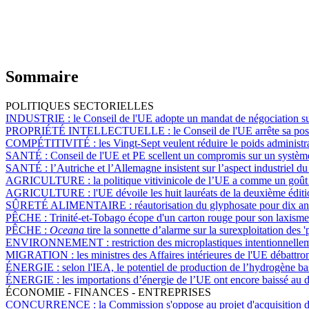
Sommaire
POLITIQUES SECTORIELLES
INDUSTRIE :
le Conseil de l'UE adopte un mandat de négociation su
PROPRIÉTÉ INTELLECTUELLE :
le Conseil de l'UE arrête sa pos
COMPÉTITIVITÉ :
les Vingt-Sept veulent réduire le poids administr
SANTÉ :
Conseil de l'UE et PE scellent un compromis sur un systèm
SANTÉ :
l’Autriche et l’Allemagne insistent sur l’aspect industriel 
AGRICULTURE :
la politique vitivinicole de l’UE a comme un goû
AGRICULTURE :
l'UE dévoile les huit lauréats de la deuxième éditi
SÛRETÉ ALIMENTAIRE :
réautorisation du glyphosate pour dix an
PÊCHE :
Trinité-et-Tobago écope d'un carton rouge pour son laxisme d
PÊCHE :
Oceana
tire la sonnette d’alarme sur la surexploitation des 
ENVIRONNEMENT :
restriction des microplastiques intentionnell
MIGRATION :
les ministres des Affaires intérieures de l'UE débattr
ÉNERGIE :
selon l'IEA, le potentiel de production de l’hydrogène ba
ÉNERGIE :
les importations d’énergie de l’UE ont encore baissé au
ÉCONOMIE - FINANCES - ENTREPRISES
CONCURRENCE :
la Commission s'oppose au projet d'acquisition d