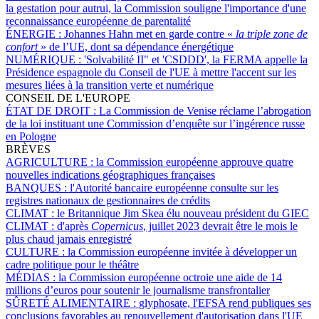
la gestation pour autrui, la Commission souligne l'importance d'une
reconnaissance européenne de parentalité
ÉNERGIE :
Johannes Hahn met en garde contre «
la triple zone de
confort
» de l’UE, dont sa dépendance énergétique
NUMÉRIQUE :
'Solvabilité II" et 'CSDDD', la FERMA appelle la
Présidence espagnole du Conseil de l'UE à mettre l'accent sur les
mesures liées à la transition verte et numérique
CONSEIL DE L'EUROPE
ÉTAT DE DROIT :
La Commission de Venise réclame l’abrogation
de la loi instituant une Commission d’enquête sur l’ingérence russe
en Pologne
BRÈVES
AGRICULTURE :
la Commission européenne approuve quatre
nouvelles indications géographiques françaises
BANQUES :
l'Autorité bancaire européenne consulte sur les
registres nationaux de gestionnaires de crédits
CLIMAT :
le Britannique Jim Skea élu nouveau président du GIEC
CLIMAT :
d'après
Copernicus
, juillet 2023 devrait être le mois le
plus chaud jamais enregistré
CULTURE :
la Commission européenne invitée à développer un
cadre politique pour le théâtre
MÉDIAS :
la Commission européenne octroie une aide de 14
millions d’euros pour soutenir le journalisme transfrontalier
SÛRETÉ ALIMENTAIRE :
glyphosate, l'EFSA rend publiques ses
conclusions favorables au renouvellement d'autorisation dans l'UE