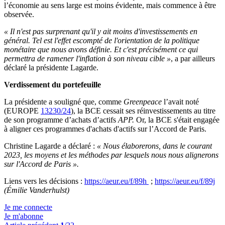
l’économie au sens large est moins évidente, mais commence à être
observée.
« Il n'est pas surprenant qu'il y ait moins d'investissements en
général. Tel est l'effet escompté de l'orientation de la politique
monétaire que nous avons définie. Et c'est précisément ce qui
permettra de ramener l'inflation à son niveau cible »
, a par ailleurs
déclaré la présidente Lagarde.
Verdissement du portefeuille
La présidente a souligné que, comme
Greenpeace
l’avait noté
(EUROPE
13230/24
), la BCE cessait ses réinvestissements au titre
de son programme d’achats d’actifs
APP
.
Or, la BCE s'était engagée
à aligner ces programmes d'achats d'actifs sur l’Accord de Paris.
Christine Lagarde a déclaré :
« Nous élaborerons, dans le courant
2023, les moyens et les méthodes par lesquels nous nous alignerons
sur l'Accord de Paris ».
Liens vers les décisions :
https://aeur.eu/f/89h
;
https://aeur.eu/f/89j
(Émilie Vanderhulst)
Je me connecte
Je m'abonne