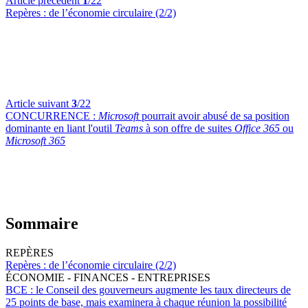
Article précédent
1
/22
Repères :
de l’économie circulaire (2/2)
Article suivant
3
/22
CONCURRENCE :
Microsoft
pourrait avoir abusé de sa position
dominante en liant l'outil
Teams
à son offre de suites
Office 365
ou
Microsoft 365
Sommaire
REPÈRES
Repères :
de l’économie circulaire (2/2)
ÉCONOMIE - FINANCES - ENTREPRISES
BCE :
le Conseil des gouverneurs augmente les taux directeurs de
25 points de base, mais examinera à chaque réunion la possibilité