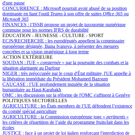
d'une pause
CONCURRENCE :
Microsoft
pourrait avoir abusé de sa position
dominante en liant l'outil
Teams
à son offre de suites
Office 365
ou
Microsoft 365
FINANCES :
l’ISSB propose un projet de taxonomie numérique
commune pour les normes IFRS de durabilité
ÉDUCATION - JEUNESSE - CULTURE - SPORT
ECJS/RECHERCHE :
les eurodéputés appellent la commissaire
européenne désignée, Iliana Ivanova, à présenter des mesures
concrètes et sa vision stratégique à long terme
ACTION EXTÉRIEURE
SOUDAN :
l'UE «
consternée
» par la poursuite des combats et la
situation alarmante au Darfour
NIGER :
très préoccupée par le coup d'État militaire, l'UE appelle à
la libération immédiate du Président Mohamed Bazoum
CAUCASE :
l’UE profondement inquiète de la situation
humanitaire au Haut-Karabakh
OMC :
les discussions sur la réforme de l'OMC s'affinent à Genève
POLITIQUES SECTORIELLES
AGRICULTURE :
les États membres de l’UE défendent l’existence
du comité spécial agriculture
AGRICULTURE :
la Commission européenne juge «
pertinents
»
les critères de répartition de l’aide du programme fruits/lait dans les
écoles
JUSTICE :
face à un projet de loi italien renforçant l'interdiction de