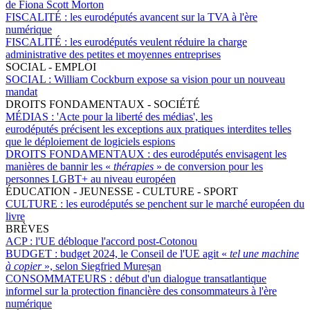
de Fiona Scott Morton
FISCALITÉ :
les eurodéputés avancent sur la TVA à l'ère
numérique
FISCALITÉ :
les eurodéputés veulent réduire la charge
administrative des petites et moyennes entreprises
SOCIAL - EMPLOI
SOCIAL :
William Cockburn expose sa vision pour un nouveau
mandat
DROITS FONDAMENTAUX - SOCIÉTÉ
MÉDIAS :
'Acte pour la liberté des médias', les
eurodéputés précisent les exceptions aux pratiques interdites telles
que le déploiement de logiciels espions
DROITS FONDAMENTAUX :
des eurodéputés envisagent les
manières de bannir les «
thérapies
» de conversion pour les
personnes LGBT+ au niveau européen
ÉDUCATION - JEUNESSE - CULTURE - SPORT
CULTURE :
les eurodéputés se penchent sur le marché européen du
livre
BRÈVES
ACP :
l'UE débloque l'accord post-Cotonou
BUDGET :
budget 2024, le Conseil de l'UE agit «
tel une machine
à copier
», selon Siegfried Mureșan
CONSOMMATEURS :
début d'un dialogue transatlantique
informel sur la protection financière des consommateurs à l'ère
numérique