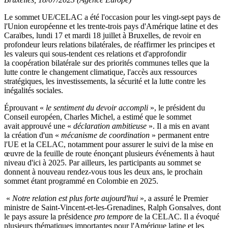
Le sommet UE/CELAC a été l'occasion pour les vingt-sept pays de
l'Union européenne et les trente-trois pays d'Amérique latine et des
Caraïbes, lundi 17 et mardi 18 juillet à Bruxelles, de revoir en
profondeur leurs relations bilatérales, de réaffirmer les principes et
les valeurs qui sous-tendent ces relations et d'approfondir
la coopération bilatérale sur des priorités communes telles que la
lutte contre le changement climatique, l'accès aux ressources
stratégiques, les investissements, la sécurité et la lutte contre les
inégalités sociales.
Éprouvant «
le sentiment du devoir accompli
», le président du
Conseil européen, Charles Michel, a estimé que le sommet
avait approuvé une «
déclaration ambitieuse
». Il a mis en avant
la création d'un «
mécanisme de coordination
» permanent entre
l'UE et la CELAC, notamment pour assurer le suivi de la mise en
œuvre de la feuille de route énonçant plusieurs événements à haut
niveau d'ici à 2025. Par ailleurs, les participants au sommet se
donnent à nouveau rendez-vous tous les deux ans, le prochain
sommet étant programmé en Colombie en 2025.
«
Notre relation est plus forte aujourd'hui
», a assuré le Premier
ministre de Saint-Vincent-et-les-Grenadines, Ralph Gonsalves, dont
le pays assure la présidence
pro tempore
de la CELAC. Il a évoqué
plusieurs thématiques importantes pour l'Amérique latine et les