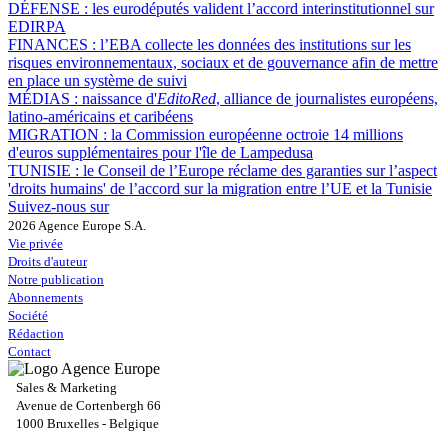
DÉFENSE :
les eurodéputés valident l’accord interinstitutionnel sur
EDIRPA
FINANCES :
l’EBA collecte les données des institutions sur les
risques environnementaux, sociaux et de gouvernance afin de mettre
en place un système de suivi
MÉDIAS :
naissance d'
EditoRed
, alliance de journalistes européens,
latino-américains et caribéens
MIGRATION :
la Commission européenne octroie 14 millions
d'euros supplémentaires pour l'île de Lampedusa
TUNISIE :
le Conseil de l’Europe réclame des garanties sur l’aspect
'droits humains' de l’accord sur la migration entre l’UE et la Tunisie
Suivez-nous sur
2026 Agence Europe S.A.
Vie privée
Droits d'auteur
Notre publication
Abonnements
Société
Rédaction
Contact
Sales & Marketing
Avenue de Cortenbergh 66
1000 Bruxelles - Belgique