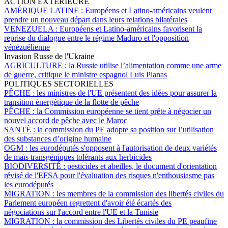
ACTION EXTÉRIEURE
AMÉRIQUE LATINE :
Européens et Latino-américains veulent
prendre un nouveau départ dans leurs relations bilatérales
VENEZUELA :
Européens et Latino-américains favorisent la
reprise du dialogue entre le régime Maduro et l'opposition
vénézuélienne
Invasion Russe de l'Ukraine
AGRICULTURE :
la Russie utilise l’alimentation comme une arme
de guerre, critique le ministre espagnol Luis Planas
POLITIQUES SECTORIELLES
PÊCHE :
les ministres de l'UE présentent des idées pour assurer la
transition énergétique de la flotte de pêche
PÊCHE :
la Commission européenne se tient prête à négocier un
nouvel accord de pêche avec le Maroc
SANTÉ :
la commission du PE adopte sa position sur l’utilisation
des substances d’origine humaine
OGM :
les eurodéputés s'opposent à l'autorisation de deux variétés
de maïs transgéniques tolérants aux herbicides
BIODIVERSITÉ :
pesticides et abeilles, le document d'orientation
révisé de l'EFSA pour l'évaluation des risques n'enthousiasme pas
les eurodéputés
MIGRATION :
les membres de la commission des libertés civiles du
Parlement européen regrettent d'avoir été écartés des
négociations sur l'accord entre l'UE et la Tunisie
MIGRATION :
la commission des Libertés civiles du PE peaufine