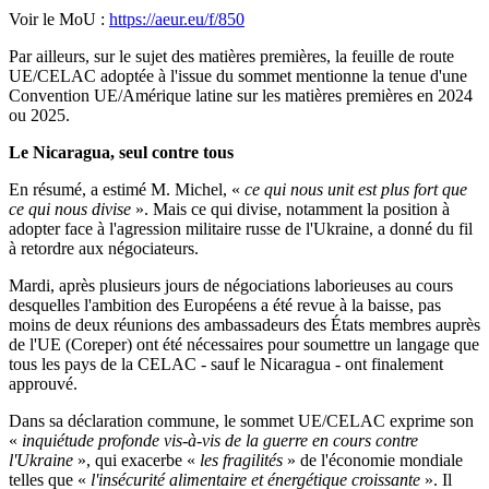
Voir le MoU :
https://aeur.eu/f/850
Par ailleurs, sur le sujet des matières premières, la feuille de route
UE/CELAC adoptée à l'issue du sommet mentionne la tenue d'une
Convention UE/Amérique latine sur les matières premières en 2024
ou 2025.
Le Nicaragua, seul contre tous
En résumé, a estimé M. Michel, «
ce qui nous unit est plus fort que
ce qui nous divise
». Mais ce qui divise, notamment la position à
adopter face à l'agression militaire russe de l'Ukraine, a donné du fil
à retordre aux négociateurs.
Mardi, après plusieurs jours de négociations laborieuses au cours
desquelles l'ambition des Européens a été revue à la baisse, pas
moins de deux réunions des ambassadeurs des États membres auprès
de l'UE (Coreper) ont été nécessaires pour soumettre un langage que
tous les pays de la CELAC - sauf le Nicaragua - ont finalement
approuvé.
Dans sa déclaration commune, le sommet UE/CELAC exprime son
«
inquiétude profonde vis-à-vis de la guerre en cours contre
l'Ukraine
», qui exacerbe «
les fragilités
» de l'économie mondiale
telles que «
l'insécurité alimentaire et énergétique croissante
». Il