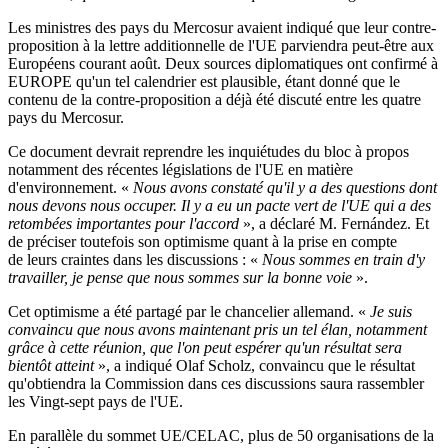
Les ministres des pays du Mercosur avaient indiqué que leur contre-
proposition à la lettre additionnelle de l'UE parviendra peut-être aux
Européens courant août. Deux sources diplomatiques ont confirmé à
EUROPE qu'un tel calendrier est plausible, étant donné que le
contenu de la contre-proposition a déjà été discuté entre les quatre
pays du Mercosur.
Ce document devrait reprendre les inquiétudes du bloc à propos
notamment des récentes législations de l'UE en matière
d'environnement. «
Nous avons constaté qu'il y a des questions dont
nous devons nous occuper. Il y a eu un pacte vert de l'UE qui a des
retombées importantes pour l'accord
», a déclaré M. Fernández. Et
de préciser toutefois son optimisme quant à la prise en compte
de leurs craintes dans les discussions : «
Nous sommes en train d'y
travailler, je pense que nous sommes sur la bonne voie
».
Cet optimisme a été partagé par le chancelier allemand. «
Je suis
convaincu que nous avons maintenant pris un tel élan, notamment
grâce à cette réunion, que l'on peut espérer qu'un résultat sera
bientôt atteint
», a indiqué Olaf Scholz, convaincu que le résultat
qu'obtiendra la Commission dans ces discussions saura rassembler
les Vingt-sept pays de l'UE.
En parallèle du sommet UE/CELAC, plus de 50 organisations de la