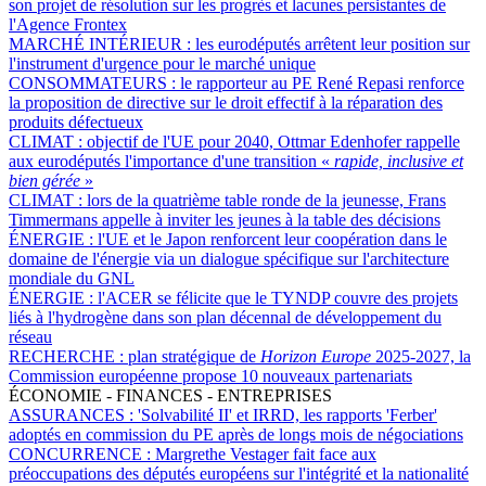
son projet de résolution sur les progrès et lacunes persistantes de
l'Agence Frontex
MARCHÉ INTÉRIEUR :
les eurodéputés arrêtent leur position sur
l'instrument d'urgence pour le marché unique
CONSOMMATEURS :
le rapporteur au PE René Repasi renforce
la proposition de directive sur le droit effectif à la réparation des
produits défectueux
CLIMAT :
objectif de l'UE pour 2040, Ottmar Edenhofer rappelle
aux eurodéputés l'importance d'une transition «
rapide, inclusive et
bien gérée
»
CLIMAT :
lors de la quatrième table ronde de la jeunesse, Frans
Timmermans appelle à inviter les jeunes à la table des décisions
ÉNERGIE :
l'UE et le Japon renforcent leur coopération dans le
domaine de l'énergie via un dialogue spécifique sur l'architecture
mondiale du GNL
ÉNERGIE :
l'ACER se félicite que le TYNDP couvre des projets
liés à l'hydrogène dans son plan décennal de développement du
réseau
RECHERCHE :
plan stratégique de
Horizon Europe
2025-2027, la
Commission européenne propose 10 nouveaux partenariats
ÉCONOMIE - FINANCES - ENTREPRISES
ASSURANCES :
'Solvabilité II' et IRRD, les rapports 'Ferber'
adoptés en commission du PE après de longs mois de négociations
CONCURRENCE :
Margrethe Vestager fait face aux
préoccupations des députés européens sur l'intégrité et la nationalité