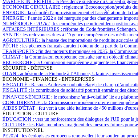
MARCHÉ INTÉRIEUR :
la Présidence suédoise du Conseil suggère 
ÉCONOMIE CIRCULAIRE :
règlement 'Écoconception/produits dur
ÉNERGIE :
la sécurité d’approvisionnement et l'accélération de la t
ÉNERGIE :
l’année 2022 a été marquée par des changements importants
NUMÉRIQUE :
'
AI Act
', les eurodéputés peaufinent leur position a
AFFAIRES INTÉRIEURES :
réforme du Code frontières Schengen, 
SANTÉ :
les redevances dues à l’Agence européenne des médicaments 
AGRICULTURE :
la hausse des importations de produits agricoles 
PÊCHE :
les pêcheurs français auraient obtenu de la part de la Comm
TRANSPORTS :
fin des moteurs thermiques en 2035, la Commission eu
CLIMAT :
la Commission européenne consulte sur un objectif climati
RECHERCHE :
la Commission européenne augmente les financements 
SÉCURITÉ - DÉFENSE
OTAN :
adhésion de la Finlande à l’Alliance, Ukraine, investissement
ÉCONOMIE - FINANCES - ENTREPRISES
FISCALITÉ :
Rasmus Andresen souhaite élargir le champ d’application
FISCALITÉ :
la contribution de solidarité pourrait entraîner des dis
FINANCES/ÉNERGIE :
le mécanisme 'anti-volatilité' lié au plafonn
CONCURRENCE :
la Commission européenne ouvre une enquête ap
AIDES D'ÉTAT :
feu vert à une aide italienne de 450 millions d'eur
ÉDUCATION - CULTURE
ÉDUCATION :
vers un renforcement des dialogues de l'UE pour la j
CULTURE :
les États membres imaginent des mesures futures pour assi
INSTITUTIONNEL
PE2024 :
les écologistes européens renouvellent leur soutien au proc