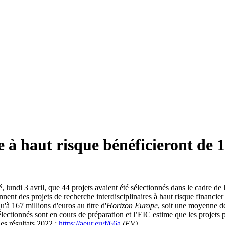
e à haut risque bénéficieront de 
undi 3 avril, que 44 projets avaient été sélectionnés dans le cadre de 
nnent des projets de recherche interdisciplinaires à haut risque financie
u'à 167 millions d'euros au titre d'
Horizon Europe
, soit une moyenne de
lectionnés sont en cours de préparation et l’EIC estime que les projets 
es résultats 2022 :
https://aeur.eu/f/66a
(EV)