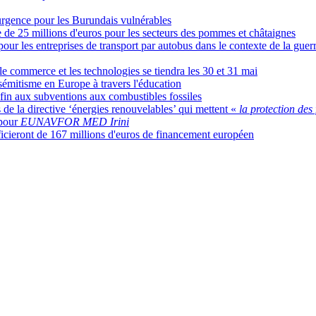
urgence pour les Burundais vulnérables
de 25 millions d'euros pour les secteurs des pommes et châtaignes
 pour les entreprises de transport par autobus dans le contexte de la gue
e commerce et les technologies se tiendra les 30 et 31 mai
isémitisme en Europe à travers l'éducation
in aux subventions aux combustibles fossiles
de la directive ‘énergies renouvelables’ qui mettent «
la protection des 
 pour
EUNAVFOR MED Irini
ficieront de 167 millions d'euros de financement européen