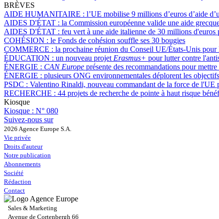
BRÈVES
AIDE HUMANITAIRE :
l’UE mobilise 9 millions d’euros d’aide d’
AIDES D'ÉTAT :
la Commission européenne valide une aide grecque 
AIDES D'ÉTAT :
feu vert à une aide italienne de 30 millions d'euros
COHÉSION :
le Fonds de cohésion souffle ses 30 bougies
COMMERCE :
la prochaine réunion du Conseil UE/États-Unis pour l
ÉDUCATION :
un nouveau projet
Erasmus+
pour lutter contre l'ant
ÉNERGIE :
CAN Europe
présente des recommandations pour mettre f
ÉNERGIE :
plusieurs ONG environnementales déplorent les objectifs 
PSDC :
Valentino Rinaldi, nouveau commandant de la force de l'UE
RECHERCHE :
44 projets de recherche de pointe à haut risque béné
Kiosque
Kiosque :
N° 080
Suivez-nous sur
2026 Agence Europe S.A.
Vie privée
Droits d'auteur
Notre publication
Abonnements
Société
Rédaction
Contact
Sales & Marketing
Avenue de Cortenbergh 66