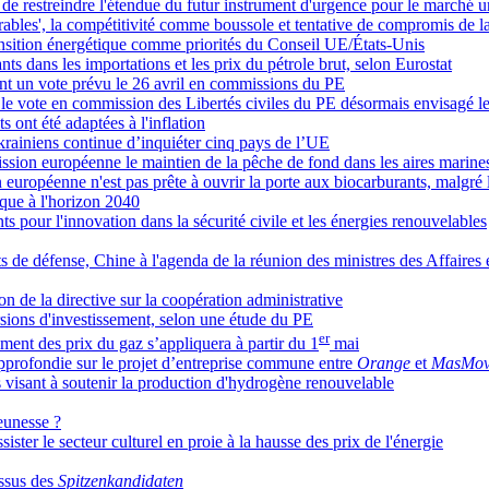
de restreindre l'étendue du futur instrument d'urgence pour le marché 
ables', la compétitivité comme boussole et tentative de compromis de l
ransition énergétique comme priorités du Conseil UE/États-Unis
 dans les importations et les prix du pétrole brut, selon Eurostat
vant un vote prévu le 26 avril en commissions du PE
le vote en commission des Libertés civiles du PE désormais envisagé le
ont été adaptées à l'inflation
ukrainiens continue d’inquiéter cinq pays de l’UE
ission européenne le maintien de la pêche de fond dans les aires marine
ropéenne n'est pas prête à ouvrir la porte aux biocarburants, malgré les
que à l'horizon 2040
pour l'innovation dans la sécurité civile et les énergies renouvelables
s de défense, Chine à l'agenda de la réunion des ministres des Affaires 
 de la directive sur la coopération administrative
torsions d'investissement, selon une étude du PE
er
ement des prix du gaz s’appliquera à partir du 1
mai
profondie sur le projet d’entreprise commune entre
Orange
et
MasMov
os visant à soutenir la production d'hydrogène renouvelable
eunesse ?
ster le secteur culturel en proie à la hausse des prix de l'énergie
essus des
Spitzenkandidaten