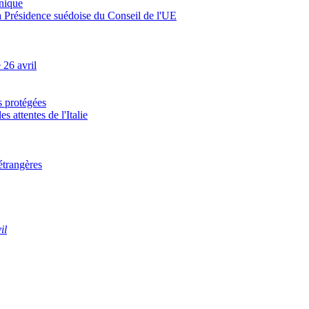
unique
a Présidence suédoise du Conseil de l'UE
 26 avril
s protégées
 attentes de l'Italie
étrangères
il