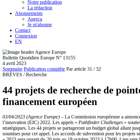
Notre publication
La rédaction
Abonnements
Aperçu
Je m'abonne
Contact
Connexion
EN
Bulletin Quotidien Europe N° 13155
4 avril 2023
Sommaire
Publication complète
Par article
31
/ 32
BRÈVES /
Recherche
44 projets de recherche de point
financement européen
03/04/2023 (Agence Europe)
–
La Commission européenne a annoncé, l
l’innovation (EIC) 2022. Les appels «
Pathfinder Challenges
» soutie
stratégiques. Les 44 projets se partageront un budget global allant jusq
soumises pour cet appel. Les accords de subvention pour les projets sé
» 2023 sera ouvert du 20 juin au 18 octobre 2023 à 17h00. Lien vers l