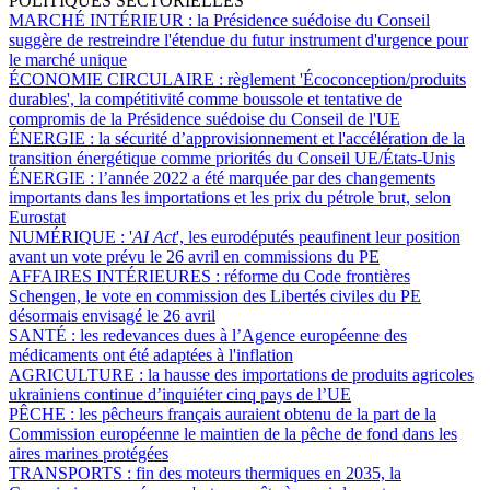
POLITIQUES SECTORIELLES
MARCHÉ INTÉRIEUR :
la Présidence suédoise du Conseil
suggère de restreindre l'étendue du futur instrument d'urgence pour
le marché unique
ÉCONOMIE CIRCULAIRE :
règlement 'Écoconception/produits
durables', la compétitivité comme boussole et tentative de
compromis de la Présidence suédoise du Conseil de l'UE
ÉNERGIE :
la sécurité d’approvisionnement et l'accélération de la
transition énergétique comme priorités du Conseil UE/États-Unis
ÉNERGIE :
l’année 2022 a été marquée par des changements
importants dans les importations et les prix du pétrole brut, selon
Eurostat
NUMÉRIQUE :
'
AI Act
', les eurodéputés peaufinent leur position
avant un vote prévu le 26 avril en commissions du PE
AFFAIRES INTÉRIEURES :
réforme du Code frontières
Schengen, le vote en commission des Libertés civiles du PE
désormais envisagé le 26 avril
SANTÉ :
les redevances dues à l’Agence européenne des
médicaments ont été adaptées à l'inflation
AGRICULTURE :
la hausse des importations de produits agricoles
ukrainiens continue d’inquiéter cinq pays de l’UE
PÊCHE :
les pêcheurs français auraient obtenu de la part de la
Commission européenne le maintien de la pêche de fond dans les
aires marines protégées
TRANSPORTS :
fin des moteurs thermiques en 2035, la