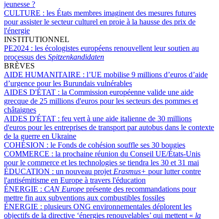
jeunesse ?
CULTURE :
les États membres imaginent des mesures futures
pour assister le secteur culturel en proie à la hausse des prix de
l'énergie
INSTITUTIONNEL
PE2024 :
les écologistes européens renouvellent leur soutien au
processus des
Spitzenkandidaten
BRÈVES
AIDE HUMANITAIRE :
l’UE mobilise 9 millions d’euros d’aide
d’urgence pour les Burundais vulnérables
AIDES D'ÉTAT :
la Commission européenne valide une aide
grecque de 25 millions d'euros pour les secteurs des pommes et
châtaignes
AIDES D'ÉTAT :
feu vert à une aide italienne de 30 millions
d'euros pour les entreprises de transport par autobus dans le contexte
de la guerre en Ukraine
COHÉSION :
le Fonds de cohésion souffle ses 30 bougies
COMMERCE :
la prochaine réunion du Conseil UE/États-Unis
pour le commerce et les technologies se tiendra les 30 et 31 mai
ÉDUCATION :
un nouveau projet
Erasmus+
pour lutter contre
l'antisémitisme en Europe à travers l'éducation
ÉNERGIE :
CAN Europe
présente des recommandations pour
mettre fin aux subventions aux combustibles fossiles
ÉNERGIE :
plusieurs ONG environnementales déplorent les
objectifs de la directive ‘énergies renouvelables’ qui mettent «
la