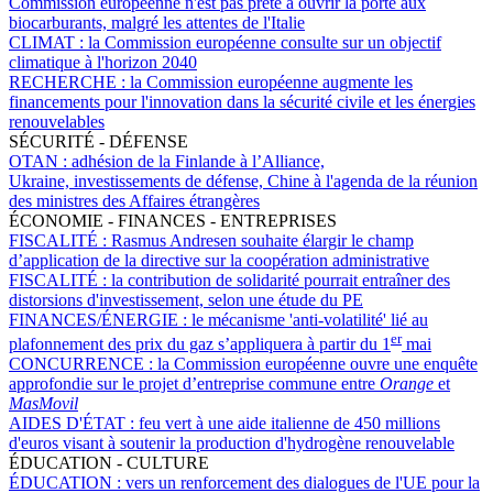
Commission européenne n'est pas prête à ouvrir la porte aux
biocarburants, malgré les attentes de l'Italie
CLIMAT :
la Commission européenne consulte sur un objectif
climatique à l'horizon 2040
RECHERCHE :
la Commission européenne augmente les
financements pour l'innovation dans la sécurité civile et les énergies
renouvelables
SÉCURITÉ - DÉFENSE
OTAN :
adhésion de la Finlande à l’Alliance,
Ukraine, investissements de défense, Chine à l'agenda de la réunion
des ministres des Affaires étrangères
ÉCONOMIE - FINANCES - ENTREPRISES
FISCALITÉ :
Rasmus Andresen souhaite élargir le champ
d’application de la directive sur la coopération administrative
FISCALITÉ :
la contribution de solidarité pourrait entraîner des
distorsions d'investissement, selon une étude du PE
FINANCES/ÉNERGIE :
le mécanisme 'anti-volatilité' lié au
er
plafonnement des prix du gaz s’appliquera à partir du 1
mai
CONCURRENCE :
la Commission européenne ouvre une enquête
approfondie sur le projet d’entreprise commune entre
Orange
et
MasMovil
AIDES D'ÉTAT :
feu vert à une aide italienne de 450 millions
d'euros visant à soutenir la production d'hydrogène renouvelable
ÉDUCATION - CULTURE
ÉDUCATION :
vers un renforcement des dialogues de l'UE pour la