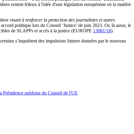
bres restent frileux à l'idée d'une législation européenne en la matière
ion visant à renforcer la protection des journalistes et autres
 accord politique lors du Conseil ‘Justice’ de juin 2023. Or, là aussi, le
des cibles de SLAPPs et accès à la justice (EUROPE
13081/18
).
ertains s’inquiètent des impulsions futures données par le nouveau
 la Présidence suédoise du Conseil de l'UE