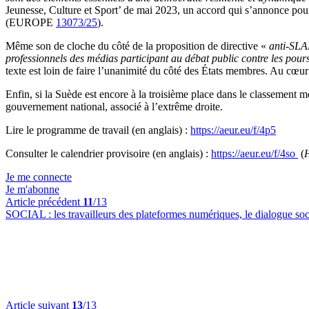
Jeunesse, Culture et Sport’ de mai 2023, un accord qui s’annonce pourta
(EUROPE
13073/25
).
Même son de cloche du côté de la proposition de directive «
anti-SL
professionnels des médias participant au débat public contre les poursui
texte est loin de faire l’unanimité du côté des États membres. Au cœu
Enfin, si la Suède est encore à la troisième place dans le classement m
gouvernement national, associé à l’extrême droite.
Lire le programme de travail (en anglais) :
https://aeur.eu/f/4p5
Consulter le calendrier provisoire (en anglais) :
https://aeur.eu/f/4so
(
Je me connecte
Je m'abonne
Article précédent
11
/13
SOCIAL :
les travailleurs des plateformes numériques, le dialogue so
Article suivant
13
/13