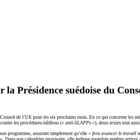
r la Présidence suédoise du Cons
 Conseil de l’UE pour les six prochains mois. En ce qui concerne les méd
r contre les procédures-bâillons («
anti-SLAPPs
»), deux textes tout aus
 son programme, assurant simplement qu’elle «
fera avancer le travail s
». Dans son calendrier provisoire, elle indique toutefois espérer arriver