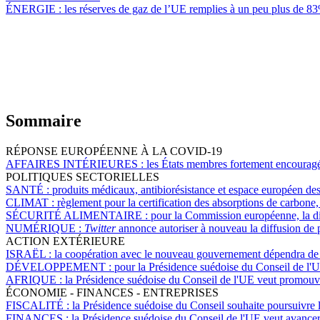
ÉNERGIE :
les réserves de gaz de l’UE remplies à un peu plus de 8
Sommaire
RÉPONSE EUROPÉENNE À LA COVID-19
AFFAIRES INTÉRIEURES :
les États membres fortement encouragés
POLITIQUES SECTORIELLES
SANTÉ :
produits médicaux, antibiorésistance et espace européen des
CLIMAT :
règlement pour la certification des absorptions de carbone
SÉCURITÉ ALIMENTAIRE :
pour la Commission européenne, la disp
NUMÉRIQUE :
Twitter
annonce autoriser à nouveau la diffusion de pu
ACTION EXTÉRIEURE
ISRAËL :
la coopération avec le nouveau gouvernement dépendra de 
DÉVELOPPEMENT :
pour la Présidence suédoise du Conseil de l'U
AFRIQUE :
la Présidence suédoise du Conseil de l'UE veut promouvoi
ÉCONOMIE - FINANCES - ENTREPRISES
FISCALITÉ :
la Présidence suédoise du Conseil souhaite poursuivre les
FINANCES :
la Présidence suédoise du Conseil de l'UE veut avancer