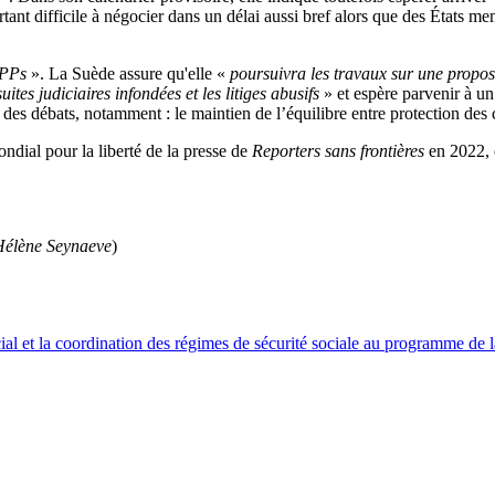
nt difficile à négocier dans un délai aussi bref alors que des États mem
APPs
». La Suède assure qu'elle «
poursuivra les travaux sur une proposit
tes judiciaires infondées et les litiges abusifs
» et espère parvenir à un
r des débats, notamment : le maintien de l’équilibre entre protection 
ondial pour la liberté de la presse de
Reporters sans frontières
en 2022, c
Hélène Seynaeve
)
cial et la coordination des régimes de sécurité sociale au programme de