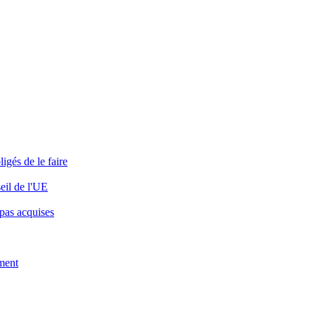
igés de le faire
eil de l'UE
 pas acquises
ement