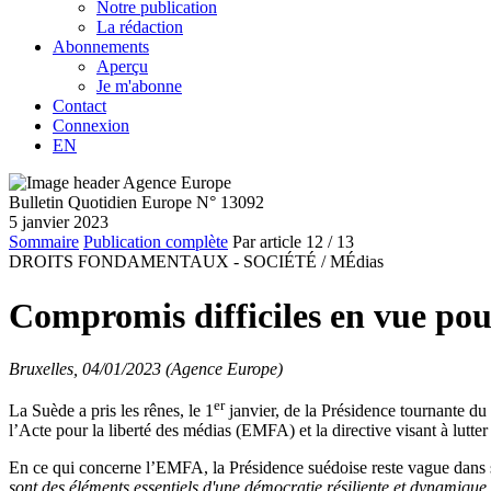
Notre publication
La rédaction
Abonnements
Aperçu
Je m'abonne
Contact
Connexion
EN
Bulletin Quotidien Europe N° 13092
5 janvier 2023
Sommaire
Publication complète
Par article
12
/ 13
DROITS FONDAMENTAUX - SOCIÉTÉ /
MÉdias
Compromis difficiles en vue pou
Bruxelles, 04/01/2023 (Agence Europe)
er
La Suède a pris les rênes, le 1
janvier, de la Présidence tournante du
l’Acte pour la liberté des médias (EMFA) et la directive visant à lutte
En ce qui concerne l’EMFA, la Présidence suédoise reste vague dans
sont des éléments essentiels d'une démocratie résiliente et dynamique