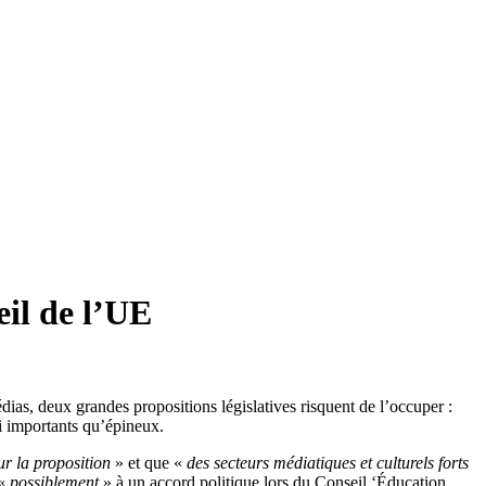
eil de l’UE
ias, deux grandes propositions législatives risquent de l’occuper :
si importants qu’épineux.
ur la proposition
» et que «
des secteurs médiatiques et culturels forts
 «
possiblement
» à un accord politique lors du Conseil ‘Éducation,