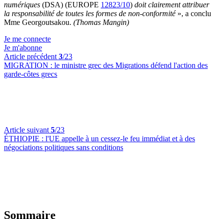
numériques
(DSA) (EUROPE
12823/10
)
doit clairement attribuer
la responsabilité de toutes les formes de non-conformité
», a conclu
Mme Georgoutsakou.
(Thomas Mangin)
Je me connecte
Je m'abonne
Article précédent
3
/23
MIGRATION :
le ministre grec des Migrations défend l'action des
garde-côtes grecs
Article suivant
5
/23
ÉTHIOPIE :
l'UE appelle à un cessez-le feu immédiat et à des
négociations politiques sans conditions
Sommaire