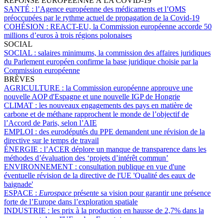
RÉPONSE EUROPÉENNE À LA COVID-19
SANTÉ :
l’Agence européenne des médicaments et l’OMS
préoccupées par le rythme actuel de propagation de la Covid-19
COHÉSION :
REACT-EU, la Commission européenne accorde 50
millions d’euros à trois régions polonaises
SOCIAL
SOCIAL :
salaires minimums, la commission des affaires juridiques
du Parlement européen confirme la base juridique choisie par la
Commission européenne
BRÈVES
AGRICULTURE :
la Commission européenne approuve une
nouvelle AOP d'Espagne et une nouvelle IGP de Hongrie
CLIMAT :
les nouveaux engagements des pays en matière de
carbone et de méthane rapprochent le monde de l’objectif de
l’Accord de Paris, selon l’AIE
EMPLOI :
des eurodéputés du PPE demandent une révision de la
directive sur le temps de travail
ÉNERGIE :
l’ACER déplore un manque de transparence dans les
méthodes d’évaluation des ‘projets d’intérêt commun’
ENVIRONNEMENT :
consultation publique en vue d'une
éventuelle révision de la directive de l'UE 'Qualité des eaux de
baignade'
ESPACE :
Eurospace
présente sa vision pour garantir une présence
forte de l’Europe dans l’exploration spatiale
INDUSTRIE :
les prix à la production en hausse de 2,7% dans la