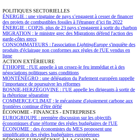
POLITIQUES SECTORIELLES
ÉNERGIE :
une vingtaine de pays s’engagent à cesser de financer
des projets de combustibles fossiles à l'étranger d’ici fin 2022
ÉNERGIE :
COP26, plus de 23 pays s’engagent à sortir du charbon
MIGRATION :
le ministre grec des Migrations défend l'action des
garde-côtes grecs
CONSOMMATEURS :
l'association
LightingEurope
s'inquiète des
produits d'éclairage non conformes aux règles de l'UE vendus en
ligne
ACTION EXTÉRIEURE
ÉTHIOPIE :
l'UE appelle à un cessez-le feu immédiat et à des
négociations politiques sans conditions
MONTÉNÉGRO :
une délégation du Parlement européen rappelle
l’importance de poursuivre les réformes
BOSNIE-HERZÉGOVINE :
l’UE appelle les dirigeants à sortir de
la rhétorique séparatiste
COMMERCE/CLIMAT :
le mécanisme d'ajustement carbone aux
frontières continue d'être défié
ÉCONOMIE - FINANCES - ENTREPRISES
EUROGROUPE :
première discussion sur les objectifs
économiques d'une réforme des règles budgétaires de l'UE
ÉCONOMIE :
des économistes du MES proposent une
simplification des règles budgétaires européennes