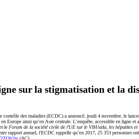
ne sur la stigmatisation et la di
de contrôle des maladies (ECDC) a annoncé, jeudi 4 novembre, le lanc
IH en Europe ainsi qu’en Asie centrale. L’enquête, accessible en ligne 
t le
Forum de la société civile de l'UE sur le VIH/sida, les hépatites e
nier rapport annuel, l'ECDC rappelle qu’en 2017, 25 353 personnes ont 
ly/2ZOh2tx
(AC)