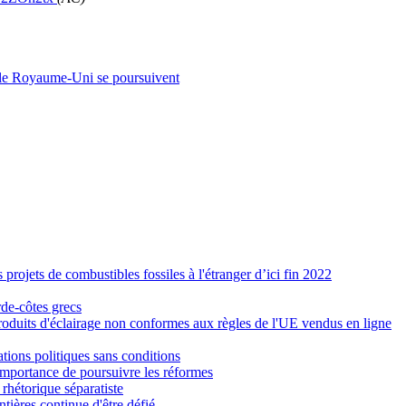
et le Royaume-Uni se poursuivent
projets de combustibles fossiles à l'étranger d’ici fin 2022
rde-côtes grecs
produits d'éclairage non conformes aux règles de l'UE vendus en ligne
tions politiques sans conditions
importance de poursuivre les réformes
a rhétorique séparatiste
tières continue d'être défié