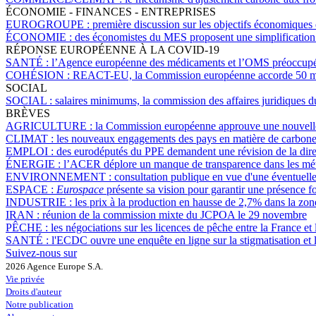
ÉCONOMIE - FINANCES - ENTREPRISES
EUROGROUPE :
première discussion sur les objectifs économiques
ÉCONOMIE :
des économistes du MES proposent une simplification
RÉPONSE EUROPÉENNE À LA COVID-19
SANTÉ :
l’Agence européenne des médicaments et l’OMS préoccupées
COHÉSION :
REACT-EU, la Commission européenne accorde 50 milli
SOCIAL
SOCIAL :
salaires minimums, la commission des affaires juridiques 
BRÈVES
AGRICULTURE :
la Commission européenne approuve une nouvell
CLIMAT :
les nouveaux engagements des pays en matière de carbone 
EMPLOI :
des eurodéputés du PPE demandent une révision de la direc
ÉNERGIE :
l’ACER déplore un manque de transparence dans les méth
ENVIRONNEMENT :
consultation publique en vue d'une éventuelle
ESPACE :
Eurospace
présente sa vision pour garantir une présence fo
INDUSTRIE :
les prix à la production en hausse de 2,7% dans la zon
IRAN :
réunion de la commission mixte du JCPOA le 29 novembre
PÊCHE :
les négociations sur les licences de pêche entre la France 
SANTÉ :
l'ECDC ouvre une enquête en ligne sur la stigmatisation et 
Suivez-nous sur
2026 Agence Europe S.A.
Vie privée
Droits d'auteur
Notre publication