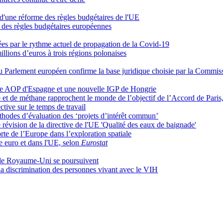
 d'une réforme des règles budgétaires de l'UE
 des règles budgétaires européennes
 par le rythme actuel de propagation de la Covid-19
ons d’euros à trois régions polonaises
du Parlement européen confirme la base juridique choisie par la Commi
e AOP d'Espagne et une nouvelle IGP de Hongrie
et de méthane rapprochent le monde de l’objectif de l’Accord de Paris
tive sur le temps de travail
odes d’évaluation des ‘projets d’intérêt commun’
 révision de la directive de l'UE 'Qualité des eaux de baignade'
rte de l’Europe dans l’exploration spatiale
e euro et dans l'UE, selon
Eurostat
et le Royaume-Uni se poursuivent
la discrimination des personnes vivant avec le VIH