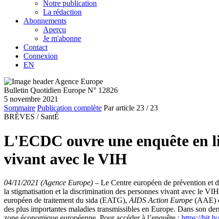
Notre publication
La rédaction
Abonnements
Aperçu
Je m'abonne
Contact
Connexion
EN
Bulletin Quotidien Europe N° 12826
5 novembre 2021
Sommaire
Publication complète
Par article
23
/ 23
BRÈVES /
SantÉ
L'ECDC ouvre une enquête en lig
vivant avec le VIH
04/11/2021 (Agence Europe)
–
Le Centre européen de prévention et 
la stigmatisation et la discrimination des personnes vivant avec le V
européen de traitement du sida (EATG),
AIDS Action Europe
(AAE) e
des plus importantes maladies transmissibles en Europe. Dans son der
zone économique européenne. Pour accéder à l’enquête :
https://bit.