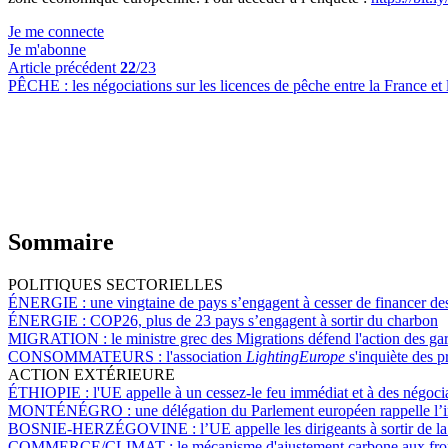
Je me connecte
Je m'abonne
Article précédent
22
/23
PÊCHE :
les négociations sur les licences de pêche entre la France 
Sommaire
POLITIQUES SECTORIELLES
ÉNERGIE :
une vingtaine de pays s’engagent à cesser de financer des 
ÉNERGIE :
COP26, plus de 23 pays s’engagent à sortir du charbon
MIGRATION :
le ministre grec des Migrations défend l'action des ga
CONSOMMATEURS :
l'association
LightingEurope
s'inquiète des 
ACTION EXTÉRIEURE
ÉTHIOPIE :
l'UE appelle à un cessez-le feu immédiat et à des négocia
MONTÉNÉGRO :
une délégation du Parlement européen rappelle l’
BOSNIE-HERZÉGOVINE :
l’UE appelle les dirigeants à sortir de l
COMMERCE/CLIMAT :
le mécanisme d'ajustement carbone aux fron