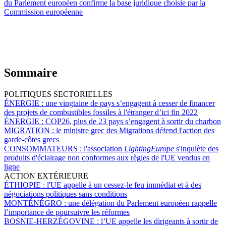
du Parlement européen confirme la base juridique choisie par la
Commission européenne
Sommaire
POLITIQUES SECTORIELLES
ÉNERGIE :
une vingtaine de pays s’engagent à cesser de financer
des projets de combustibles fossiles à l'étranger d’ici fin 2022
ÉNERGIE :
COP26, plus de 23 pays s’engagent à sortir du charbon
MIGRATION :
le ministre grec des Migrations défend l'action des
garde-côtes grecs
CONSOMMATEURS :
l'association
LightingEurope
s'inquiète des
produits d'éclairage non conformes aux règles de l'UE vendus en
ligne
ACTION EXTÉRIEURE
ÉTHIOPIE :
l'UE appelle à un cessez-le feu immédiat et à des
négociations politiques sans conditions
MONTÉNÉGRO :
une délégation du Parlement européen rappelle
l’importance de poursuivre les réformes
BOSNIE-HERZÉGOVINE :
l’UE appelle les dirigeants à sortir de