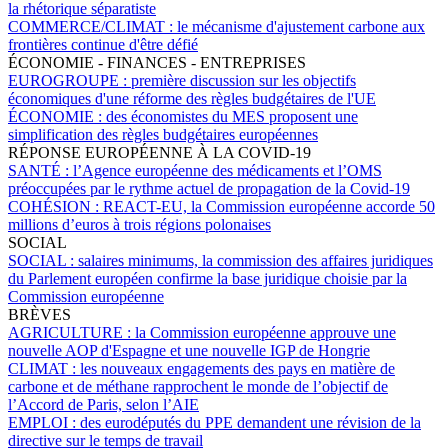
la rhétorique séparatiste
COMMERCE/CLIMAT :
le mécanisme d'ajustement carbone aux
frontières continue d'être défié
ÉCONOMIE - FINANCES - ENTREPRISES
EUROGROUPE :
première discussion sur les objectifs
économiques d'une réforme des règles budgétaires de l'UE
ÉCONOMIE :
des économistes du MES proposent une
simplification des règles budgétaires européennes
RÉPONSE EUROPÉENNE À LA COVID-19
SANTÉ :
l’Agence européenne des médicaments et l’OMS
préoccupées par le rythme actuel de propagation de la Covid-19
COHÉSION :
REACT-EU, la Commission européenne accorde 50
millions d’euros à trois régions polonaises
SOCIAL
SOCIAL :
salaires minimums, la commission des affaires juridiques
du Parlement européen confirme la base juridique choisie par la
Commission européenne
BRÈVES
AGRICULTURE :
la Commission européenne approuve une
nouvelle AOP d'Espagne et une nouvelle IGP de Hongrie
CLIMAT :
les nouveaux engagements des pays en matière de
carbone et de méthane rapprochent le monde de l’objectif de
l’Accord de Paris, selon l’AIE
EMPLOI :
des eurodéputés du PPE demandent une révision de la
directive sur le temps de travail