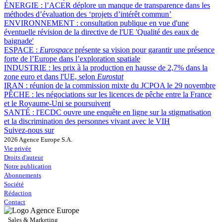
ÉNERGIE :
l’ACER déplore un manque de transparence dans les
méthodes d’évaluation des ‘projets d’intérêt commun’
ENVIRONNEMENT :
consultation publique en vue d'une
éventuelle révision de la directive de l'UE 'Qualité des eaux de
baignade'
ESPACE :
Eurospace
présente sa vision pour garantir une présence
forte de l’Europe dans l’exploration spatiale
INDUSTRIE :
les prix à la production en hausse de 2,7% dans la
zone euro et dans l'UE, selon
Eurostat
IRAN :
réunion de la commission mixte du JCPOA le 29 novembre
PÊCHE :
les négociations sur les licences de pêche entre la France
et le Royaume-Uni se poursuivent
SANTÉ :
l'ECDC ouvre une enquête en ligne sur la stigmatisation
et la discrimination des personnes vivant avec le VIH
Suivez-nous sur
2026 Agence Europe S.A.
Vie privée
Droits d'auteur
Notre publication
Abonnements
Société
Rédaction
Contact
Sales & Marketing