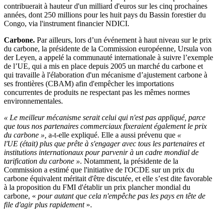
contribuerait à hauteur d'un milliard d'euros sur les cinq prochaines
années, dont 250 millions pour les huit pays du Bassin forestier du
Congo, via l'instrument financier NDICI.
Carbone.
Par ailleurs, lors d’un événement à haut niveau sur le prix
du carbone, la présidente de la Commission européenne, Ursula von
der Leyen, a appelé la communauté internationale à suivre l’exemple
de l’UE, qui a mis en place depuis 2005 un marché du carbone et
qui travaille à l'élaboration d'un mécanisme d’ajustement carbone à
ses frontières (CBAM) afin d'empêcher les importations
concurrentes de produits ne respectant pas les mêmes normes
environnementales.
« Le meilleur mécanisme serait celui qui n'est pas appliqué, parce
que tous nos partenaires commerciaux fixeraient également le prix
du carbone »,
a-t-elle expliqué. Elle a aussi prévenu que
«
l'UE (était) plus que prête à s'engager avec tous les partenaires et
institutions internationaux pour parvenir à un cadre mondial de
tarification du carbone »
. Notamment, la présidente de la
Commission a estimé que l'initiative de l'OCDE sur un prix du
carbone équivalent méritait d'être discutée, et elle s’est dite favorable
à la proposition du FMI d'établir un prix plancher mondial du
carbone, «
pour autant que cela n'empêche pas les pays en tête de
file d'agir plus rapidement
».