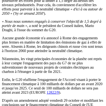
poursuivre les efforts pour la limiter à 1,5 degré au-dessus des
niveaux préindustriels. Pour cela, ils conviennent d'accélérer les
efforts pour parvenir à la neutralité climatique «
d'ici à ou autour de
2050
» ('
by or around 2050
').
«
Nous nous sommes engagés à conserver l'objectif de 1,5 degré à
portée de main
», a noté le président du Conseil italien, Mario
Draghi, à l'issue du sommet du G20.
Aucune grande économie n'a annoncé à Rome des engagements
plus fermes en matière de limitation des émissions de gaz à effet de
serre. Absents à Rome, les dirigeants chinois et russe s'en sont tenus
à l'horizon 2060 pour atteindre la neutralité climatique.
Néanmoins, les vingt principales économies de la planète ont repris
à leur compte l'engagement des pays du G7 de ne plus
subventionner de nouveaux projets de centrales électriques au
charbon à l'étranger à partir de fin 2021.
Enfin, le G20 réaffirme l'engagement de l'Accord visant à porter le
financement climatique à 100 milliards de dollars par an avant 2020
et jusqu’en 2025. Ce seuil de 100 milliards de dollars ne sera pas
atteint avant 2023 (EUROPE
12822/9
).
D'après un amendement adopté vendredi 29 octobre et modifiant les
conclusions sur le financement climatique du Conseil de l'UE