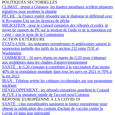
POLITIQUES SECTORIELLES
CLIMAT :
réunis à Glasgow, les leaders mondiaux scellent plusieurs
initiatives pour protéger la planète
PÊCHE :
la France espère résoudre par le dialogue le différend avec
le Royaume-Uni sur les licences de pêche
MIGRATION :
pour le
Conseil européen des réfugiés et exilés
, le
projet de rapport du PE sur la gestion de l'asile et de la migration est
«
pire
» que le texte de la Commission
ACTION EXTÉRIEURE
ÉTATS-UNIS :
les industries européennes et américaines saluent la
suspension partielle des tarifs de la section 232 entre l'UE et
Washington
COMMERCE :
16 pays réunis en marge du G20 pour s'attaquer
aux problèmes dans les chaînes d'approvisionnement
SANTÉ :
le G20 s'engage à contribuer à la vaccination d'au moins
40% de la population mondiale dans tous les pays en 2021 et 70% à
la mi-2022
IRAN :
Téhéran rejette les critiques occidentales sur son programme
nucléaire
DÉVELOPPEMENT :
les députés européens appellent le Conseil
de l'UE à la signature rapide de l'accord post-Cotonou
RÉPONSE EUROPÉENNE À LA COVID-19
SANTÉ :
cinq eurodéputées saisissent la justice européenne pour
obtenir la publication des contrats d'achats de vaccins contre la
Covid-19 dans leur intégralité