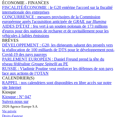
ÉCONOMIE - FINANCES
FISCALITÉ/ÉCONOMIE :
le G20 entérine l'accord sur la fiscalité
internationale des entreprises
CONCURRENCE :
mesures provisoires de la Commission
européenne après l'acquisition anticipée de
GRAIL
par
Illumina
AIDES D'ÉTAT :
feu vert à un soutien polonais de 173 millions
d'euros pour des stations de recharge et de ravitaillement pour les
véhicules à faibles émissions
BRÈVES
DÉVELOPPEMENT :
G20, les dirigeants saluent des progrès vers
la réallocation de 100 milliards de DTS pour le développement post-
Covid-19 des pays pauvres
PARLEMENT EUROPÉEN :
Daniel Freund prend la tête du
réseau fédéraliste
Groupe Spinelli
au PE
RUSSIE :
Vladimir Poutine veut renforcer les défenses de son pays
face aux actions de l’OTAN
CALENDRIER(S)
RAPPEL :
nos calendriers sont disponibles en libre accès sur notre
site Internet
Kiosque
Kiosque :
N° 047
Suivez-nous sur
2026 Agence Europe S.A.
Vie privée
Droits d'auteur