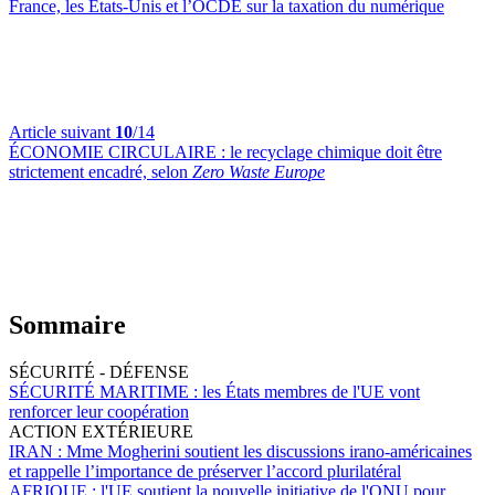
France, les États-Unis et l’OCDE sur la taxation du numérique
Article suivant
10
/14
ÉCONOMIE CIRCULAIRE :
le recyclage chimique doit être
strictement encadré, selon
Zero Waste Europe
Sommaire
SÉCURITÉ - DÉFENSE
SÉCURITÉ MARITIME :
les États membres de l'UE vont
renforcer leur coopération
ACTION EXTÉRIEURE
IRAN :
Mme Mogherini soutient les discussions irano-américaines
et rappelle l’importance de préserver l’accord plurilatéral
AFRIQUE :
l'UE soutient la nouvelle initiative de l'ONU pour