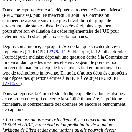
Dans une réponse écrite à la députée européenne Roberta Metsola
(PPE, maltaise), publiée mercredi 28 août, la Commission
européenne a assuré suivre de près l’évolution du projet de
cryptomonnaie stable
Libra
de
Facebook
et, plus largement,
poursuivre son évaluation du cadre règlementaire de l’UE pour
déterminer s’il est adapté aux cryptomonnaies.
Depuis son annonce, le projet
Libra
ne fait que susciter de vives
inquiétudes (EUROPE
12278/21
). Si bien que, le 12 juillet dernier,
l’eurodéputée maltaise déposait une question écrite à la Commission
lui demandant quelles mesures elle envisageait de prendre pour
protéger de manière adéquate les citoyens tout en promouvant ce
type de technologie innovante. En août, d’autres députés européens
ont déposé des questions écrites à la BCE à ce sujet (EUROPE
12310/31
).
Dans sa réponse, la Commission indique qu'elle évalue les risques
de ce projet en ce qui concerne la stabilité financière, la politique
monétaire, la confidentialité des données ou encore le blanchiment
de capitaux.
« La
Commission procède actuellement, en coopération avec
l'ESMA et l'ABE, à une évaluation préliminaire de la nature
juridique de Libra et des autorisations qu'elle pourrait devoir