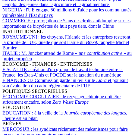
l'emploi des jeunes dans l'agriculture et l'agroalimentaire
NIGERIA :
l'UE engage 50 millions € d'aide pour les communautés
vulnérables à l'Est du pays
COMMERCE :
prorogation de 5 ans des droits antidumping sur les
importations de bicyclettes de huit pays tiers, dont la Chine
INSTITUTIONNEL
ROYAUME-UNI :
les citoyens, l'Irlande et les entreprises resteront
la priorité de l'UE, quelle que soit l'issue du
Brexit
, rappelle Michel
Barnier
ITALIE :
M. Juncker attend de Rome «
une contribution active
» au
projet européen
ÉCONOMIE - FINANCES - ENTREPRISES
FISCALITÉ :
création d'un groupe de travail technique entre la
France, les États-Unis et l’OCDE sur la taxation du numérique
FINANCES :
la Commission garde un œil sur le
Libra
et poursuit
son évaluation du cadre règlementaire de l’UE
POLITIQUES SECTORIELLES
ÉCONOMIE CIRCULAIRE :
le recyclage chimique doit être
strictement encadré, selon
Zero Waste Europe
ÉDUCATION
ÉDUCATION :
à la veille de la
Journée européenne des langues
,
l'heure est au bilan
BRÈVES
MERCOSUR :
les syndicats réclament des mécanismes pour faire
respecter les normes environnementales