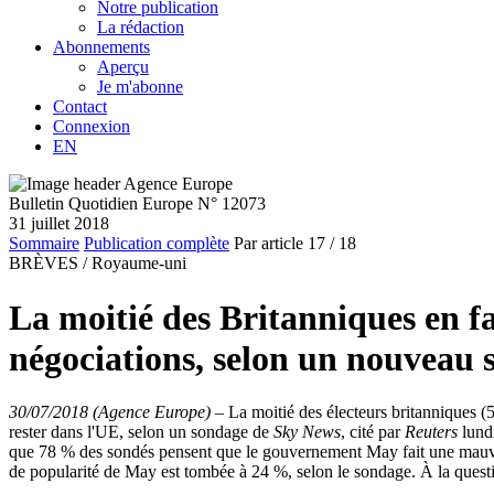
Notre publication
La rédaction
Abonnements
Aperçu
Je m'abonne
Contact
Connexion
EN
Bulletin Quotidien Europe N° 12073
31 juillet 2018
Sommaire
Publication complète
Par article
17
/ 18
BRÈVES /
Royaume-uni
La moitié des Britanniques en f
négociations, selon un nouveau
30/07/2018 (Agence Europe)
–
La moitié des électeurs britanniques (
rester dans l'UE, selon un sondage de
Sky News
, cité par
Reuters
lundi
que 78 % des sondés pensent que le gouvernement May fait une mauva
de popularité de May est tombée à 24 %, selon le sondage. À la questi