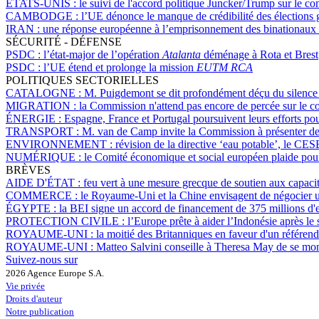
ÉTATS-UNIS :
le suivi de l'accord politique Juncker/Trump sur le co
CAMBODGE :
l’UE dénonce le manque de crédibilité des élections 
IRAN :
une réponse européenne à l’emprisonnement des binationaux eu
SÉCURITÉ - DÉFENSE
PSDC :
l’état-major de l’opération
Atalanta
déménage à Rota et Brest
PSDC :
l’UE étend et prolonge la mission
EUTM RCA
POLITIQUES SECTORIELLES
CATALOGNE :
M. Puigdemont se dit profondément déçu du silence 
MIGRATION :
la Commission n'attend pas encore de percée sur le 
ÉNERGIE :
Espagne, France et Portugal poursuivent leurs efforts pou
TRANSPORT :
M. van de Camp invite la Commission à présenter de
ENVIRONNEMENT :
révision de la directive ‘eau potable’, le CESE
NUMÉRIQUE :
le Comité économique et social européen plaide pou
BRÈVES
AIDE D'ÉTAT :
feu vert à une mesure grecque de soutien aux capacité
COMMERCE :
le Royaume-Uni et la Chine envisagent de négocier u
ÉGYPTE :
la BEI signe un accord de financement de 375 millions d'
PROTECTION CIVILE :
l’Europe prête à aider l’Indonésie après l
ROYAUME-UNI :
la moitié des Britanniques en faveur d'un référe
ROYAUME-UNI :
Matteo Salvini conseille à Theresa May de se mon
Suivez-nous sur
2026 Agence Europe S.A.
Vie privée
Droits d'auteur
Notre publication