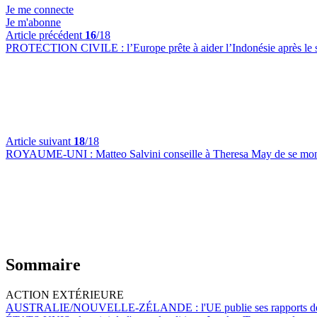
Je me connecte
Je m'abonne
Article précédent
16
/18
PROTECTION CIVILE :
l’Europe prête à aider l’Indonésie après l
Article suivant
18
/18
ROYAUME-UNI :
Matteo Salvini conseille à Theresa May de se mon
Sommaire
ACTION EXTÉRIEURE
AUSTRALIE/NOUVELLE-ZÉLANDE :
l'UE publie ses rapports d