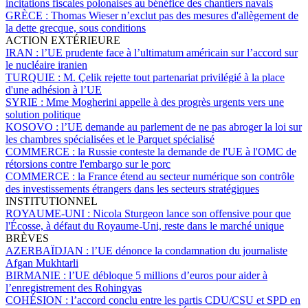
incitations fiscales polonaises au bénéfice des chantiers navals
GRÈCE :
Thomas Wieser n’exclut pas des mesures d'allègement de
la dette grecque, sous conditions
ACTION EXTÉRIEURE
IRAN :
l’UE prudente face à l’ultimatum américain sur l’accord sur
le nucléaire iranien
TURQUIE :
M. Çelik rejette tout partenariat privilégié à la place
d'une adhésion à l’UE
SYRIE :
Mme Mogherini appelle à des progrès urgents vers une
solution politique
KOSOVO :
l’UE demande au parlement de ne pas abroger la loi sur
les chambres spécialisées et le Parquet spécialisé
COMMERCE :
la Russie conteste la demande de l'UE à l'OMC de
rétorsions contre l'embargo sur le porc
COMMERCE :
la France étend au secteur numérique son contrôle
des investissements étrangers dans les secteurs stratégiques
INSTITUTIONNEL
ROYAUME-UNI :
Nicola Sturgeon lance son offensive pour que
l'Écosse, à défaut du Royaume-Uni, reste dans le marché unique
BRÈVES
AZERBAÏDJAN :
l’UE dénonce la condamnation du journaliste
Afgan Mukhtarli
BIRMANIE :
l’UE débloque 5 millions d’euros pour aider à
l’enregistrement des Rohingyas
COHÉSION :
l’accord conclu entre les partis CDU/CSU et SPD en