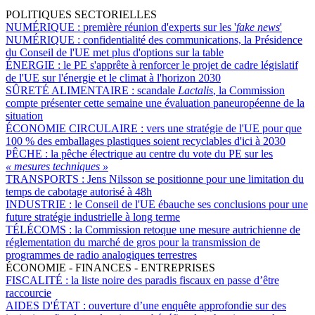
POLITIQUES SECTORIELLES
NUMÉRIQUE :
première réunion d'experts sur les '
fake news
'
NUMÉRIQUE :
confidentialité des communications, la Présidence
du Conseil de l'UE met plus d'options sur la table
ÉNERGIE :
le PE s'apprête à renforcer le projet de cadre législatif
de l'UE sur l'énergie et le climat à l'horizon 2030
SÛRETÉ ALIMENTAIRE :
scandale
Lactalis
, la Commission
compte présenter cette semaine une évaluation paneuropéenne de la
situation
ÉCONOMIE CIRCULAIRE :
vers une stratégie de l'UE pour que
100 % des emballages plastiques soient recyclables d'ici à 2030
PÊCHE :
la pêche électrique au centre du vote du PE sur les
« mesures techniques »
TRANSPORTS :
Jens Nilsson se positionne pour une limitation du
temps de cabotage autorisé à 48h
INDUSTRIE :
le Conseil de l'UE ébauche ses conclusions pour une
future stratégie industrielle à long terme
TÉLÉCOMS :
la Commission retoque une mesure autrichienne de
réglementation du marché de gros pour la transmission de
programmes de radio analogiques terrestres
ÉCONOMIE - FINANCES - ENTREPRISES
FISCALITÉ :
la liste noire des paradis fiscaux en passe d’être
raccourcie
AIDES D'ÉTAT :
ouverture d’une enquête approfondie sur des