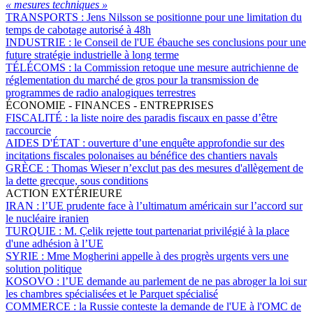
« mesures techniques »
TRANSPORTS :
Jens Nilsson se positionne pour une limitation du
temps de cabotage autorisé à 48h
INDUSTRIE :
le Conseil de l'UE ébauche ses conclusions pour une
future stratégie industrielle à long terme
TÉLÉCOMS :
la Commission retoque une mesure autrichienne de
réglementation du marché de gros pour la transmission de
programmes de radio analogiques terrestres
ÉCONOMIE - FINANCES - ENTREPRISES
FISCALITÉ :
la liste noire des paradis fiscaux en passe d’être
raccourcie
AIDES D'ÉTAT :
ouverture d’une enquête approfondie sur des
incitations fiscales polonaises au bénéfice des chantiers navals
GRÈCE :
Thomas Wieser n’exclut pas des mesures d'allègement de
la dette grecque, sous conditions
ACTION EXTÉRIEURE
IRAN :
l’UE prudente face à l’ultimatum américain sur l’accord sur
le nucléaire iranien
TURQUIE :
M. Çelik rejette tout partenariat privilégié à la place
d'une adhésion à l’UE
SYRIE :
Mme Mogherini appelle à des progrès urgents vers une
solution politique
KOSOVO :
l’UE demande au parlement de ne pas abroger la loi sur
les chambres spécialisées et le Parquet spécialisé
COMMERCE :
la Russie conteste la demande de l'UE à l'OMC de