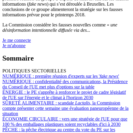
informations (
fake news
) qui s’est déroulée à Bruxelles. Les
conclusions de ce groupe alimenteront la stratégie sur les fausses
informations prévue pour le printemps 2018.
La Commission considère les fausses nouvelles comme «
une
désinformation intentionnelle diffusée via des...
Je me connecte
Je m'abonne
Sommaire
POLITIQUES SECTORIELLES
NUMÉRIQUE :
première réunion d'experts sur les '
fake news
'
NUMÉRIQUE :
confidentialité des communications, la Présidence
du Conseil de l'UE met plus d'options sur la table
ÉNERGIE :
le PE s'apprête à renforcer le projet de cadre législatif
de l'UE sur l'énergie et le climat à l'horizon 2030
SÛRETÉ ALIMENTAIRE :
scandale
Lactalis
, la Commission
compte présenter cette semaine une évaluation paneuropéenne de la
situation
ÉCONOMIE CIRCULAIRE :
vers une stratégie de l'UE pour que
100 % des emballages plastiques soient recyclables d'ici à 2030
PÊCHE :
la pêche électrique au centre du vote du PE sur les