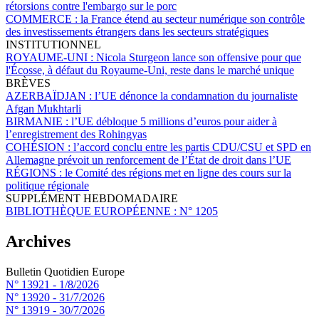
rétorsions contre l'embargo sur le porc
COMMERCE :
la France étend au secteur numérique son contrôle
des investissements étrangers dans les secteurs stratégiques
INSTITUTIONNEL
ROYAUME-UNI :
Nicola Sturgeon lance son offensive pour que
l'Écosse, à défaut du Royaume-Uni, reste dans le marché unique
BRÈVES
AZERBAÏDJAN :
l’UE dénonce la condamnation du journaliste
Afgan Mukhtarli
BIRMANIE :
l’UE débloque 5 millions d’euros pour aider à
l’enregistrement des Rohingyas
COHÉSION :
l’accord conclu entre les partis CDU/CSU et SPD en
Allemagne prévoit un renforcement de l’État de droit dans l’UE
RÉGIONS :
le Comité des régions met en ligne des cours sur la
politique régionale
SUPPLÉMENT HEBDOMADAIRE
BIBLIOTHÈQUE EUROPÉENNE :
N° 1205
Archives
Bulletin Quotidien Europe
N° 13921 -
1/8/2026
N° 13920 -
31/7/2026
N° 13919 -
30/7/2026