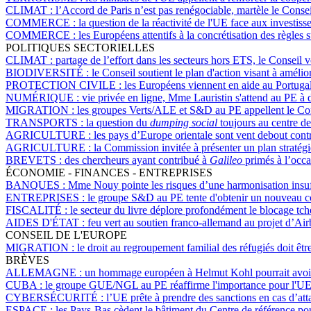
CLIMAT :
l’Accord de Paris n’est pas renégociable, martèle le Conse
COMMERCE :
la question de la réactivité de l'UE face aux investi
COMMERCE :
les Européens attentifs à la concrétisation des règle
POLITIQUES SECTORIELLES
CLIMAT :
partage de l’effort dans les secteurs hors ETS, le Conseil
BIODIVERSITÉ :
le Conseil soutient le plan d'action visant à amélior
PROTECTION CIVILE :
les Européens viennent en aide au Portugal
NUMÉRIQUE :
vie privée en ligne, Mme Lauristin s'attend au PE à 
MIGRATION :
les groupes Verts/ALE et S&D au PE appellent le Cons
TRANSPORTS :
la question du
dumping social
toujours au centre de
AGRICULTURE :
les pays d’Europe orientale sont vent debout cont
AGRICULTURE :
la Commission invitée à présenter un plan straté
BREVETS :
des chercheurs ayant contribué à
Galileo
primés à l’occa
ÉCONOMIE - FINANCES - ENTREPRISES
BANQUES :
Mme Nouy pointe les risques d’une harmonisation insuf
ENTREPRISES :
le groupe S&D au PE tente d'obtenir un nouveau co
FISCALITÉ :
le secteur du livre déplore profondément le blocage tc
AIDES D'ÉTAT :
feu vert au soutien franco-allemand au projet d’Ai
CONSEIL DE L'EUROPE
MIGRATION :
le droit au regroupement familial des réfugiés doit êt
BRÈVES
ALLEMAGNE :
un hommage européen à Helmut Kohl pourrait avoir l
CUBA :
le groupe GUE/NGL au PE réaffirme l'importance pour l'UE 
CYBERSÉCURITÉ :
l’UE prête à prendre des sanctions en cas d’at
ESPACE :
les Pays-Bas cèdent le bâtiment du Centre de référence p