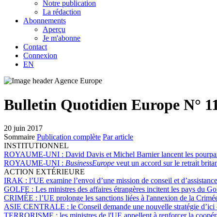
Notre publication
La rédaction
Abonnements
Aperçu
Je m'abonne
Contact
Connexion
EN
Bulletin Quotidien Europe N° 1
20 juin 2017
Sommaire
Publication complète
Par article
INSTITUTIONNEL
ROYAUME-UNI :
David Davis et Michel Barnier lancent les pourpar
ROYAUME-UNI :
BusinessEurope
veut un accord sur le retrait brit
ACTION EXTÉRIEURE
IRAK :
l’UE examine l’envoi d’une mission de conseil et d’assistance
GOLFE :
Les ministres des affaires étrangères incitent les pays du G
CRIMÉE :
l’UE prolonge les sanctions liées à l'annexion de la Crimé
ASIE CENTRALE :
le Conseil demande une nouvelle stratégie d’ici
TERRORISME :
les ministres de l'UE appellent à renforcer la coopéra