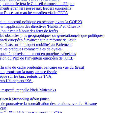
il, comme le fera le Conseil européen le 22 juin
ssements étrangers posée aux leaders européens
s sur l'accès au marché canadien via le CETA
 veut un accord politique en octobre, avant la COP 23
er l'application des directives 'Habitats' et 'Oiseaux'
 pour venir à bout des feux de forêts
des obstacles plus géographiques ou générationnels que politiques
eil européen à avancer sur la réforme de l'asile
s débats sur le ‘paquet mobilité’ au Parlement
re les pratiques commerciales déloyales
gique d’approvisionnement en protéines végétales
sion du Prix de l’inventeur européen de l'OEB
fisante du cadre prudentiel bancaire en vue du
Brexit
mpromis sur la transparence fiscale
hèque sur les taux réduits de TVA
rbus Helicopters ‘X6’
re respecté, rappelle Niels Muiznieks
ieu à Strasbourg début juillet
de poursuivre la normalisation des relations avec La Havane
taque
our
Galileo
à l’Agence européenne GSA