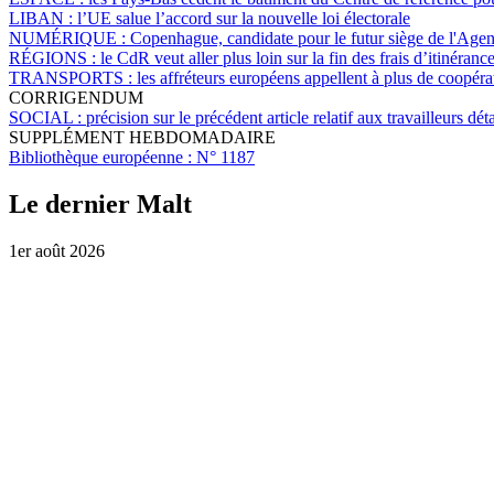
LIBAN :
l’UE salue l’accord sur la nouvelle loi électorale
NUMÉRIQUE :
Copenhague, candidate pour le futur siège de l'Ag
RÉGIONS :
le CdR veut aller plus loin sur la fin des frais d’itinéranc
TRANSPORTS :
les affréteurs européens appellent à plus de coopéra
CORRIGENDUM
SOCIAL :
précision sur le précédent article relatif aux travailleurs dé
SUPPLÉMENT HEBDOMADAIRE
Bibliothèque européenne :
N° 1187
Le dernier Malt
1er août 2026