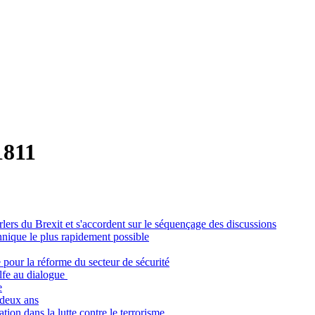
1811
lers du Brexit et s'accordent sur le séquençage des discussions
annique le plus rapidement possible
 pour la réforme du secteur de sécurité
olfe au dialogue
e
 deux ans
tion dans la lutte contre le terrorisme