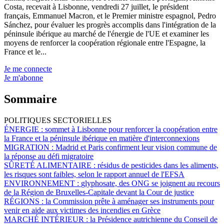
Costa, recevait à Lisbonne, vendredi 27 juillet, le président
français, Emmanuel Macron, et le Premier ministre espagnol, Pedro
Sánchez, pour évaluer les progrès accomplis dans l'intégration de la
péninsule ibérique au marché de l'énergie de l'UE et examiner les
moyens de renforcer la coopération régionale entre l'Espagne, la
France et le...
Je me connecte
Je m'abonne
Sommaire
POLITIQUES SECTORIELLES
ÉNERGIE :
sommet à Lisbonne pour renforcer la coopération entre
la France et la péninsule ibérique en matière d'interconnexions
MIGRATION :
Madrid et Paris confirment leur vision commune de
la réponse au défi migratoire
SÛRETÉ ALIMENTAIRE :
résidus de pesticides dans les aliments,
les risques sont faibles, selon le rapport annuel de l'EFSA
ENVIRONNEMENT :
glyphosate, des ONG se joignent au recours
de la Région de Bruxelles-Capitale devant la Cour de justice
RÉGIONS :
la Commission prête à aménager ses instruments pour
venir en aide aux victimes des incendies en Grèce
MARCHÉ INTÉRIEUR :
la Présidence autrichienne du Conseil de