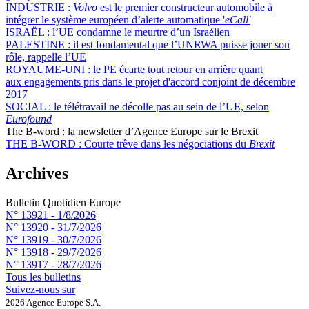
INDUSTRIE :
Volvo
est le premier constructeur automobile à
intégrer le système européen d’alerte automatique '
eCall'
ISRAËL :
l’UE condamne le meurtre d’un Israélien
PALESTINE :
il est fondamental que l’UNRWA puisse jouer son
rôle, rappelle l’UE
ROYAUME-UNI :
le PE écarte tout retour en arrière quant
aux engagements pris dans le projet d'accord conjoint de décembre
2017
SOCIAL :
le télétravail ne décolle pas au sein de l’UE, selon
Eurofound
The B-word : la newsletter d’Agence Europe sur le Brexit
THE B-WORD :
Courte trêve dans les négociations du
Brexit
Archives
Bulletin Quotidien Europe
N° 13921 -
1/8/2026
N° 13920 -
31/7/2026
N° 13919 -
30/7/2026
N° 13918 -
29/7/2026
N° 13917 -
28/7/2026
Tous les bulletins
Suivez-nous sur
2026 Agence Europe S.A.