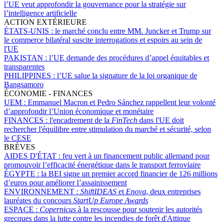
l’UE veut approfondir la gouvernance pour la stratégie sur
l’intelligence artificielle
ACTION EXTÉRIEURE
ÉTATS-UNIS :
le marché conclu entre MM. Juncker et Trump sur
le commerce bilatéral suscite interrogations et espoirs au sein de
l'UE
PAKISTAN :
l’UE demande des procédures d’appel équitables et
transparentes
PHILIPPINES :
l’UE salue la signature de la loi organique de
Bangsamoro
ÉCONOMIE - FINANCES
UEM :
Emmanuel Macron et Pedro Sánchez rappellent leur volonté
d’approfondir l’Union économique et monétaire
FINANCES :
l'encadrement de la
FinTech
dans l'UE doit
rechercher l'équilibre entre stimulation du marché et sécurité, selon
le CESE
BRÈVES
AIDES D'ÉTAT :
feu vert à un financement public allemand pour
promouvoir l’efficacité énergétique dans le transport ferroviaire
ÉGYPTE :
la BEI signe un premier accord financier de 126 millions
d’euros pour améliorer l’assainissement
ENVIRONNEMENT :
ShiftIDEAS
et
Enova
, deux entreprises
lauréates du concours
StartUp Europe Awards
ESPACE :
Copernicus
à la rescousse pour soutenir les autorités
grecques dans la lutte contre les incendies de forêt d'Attique