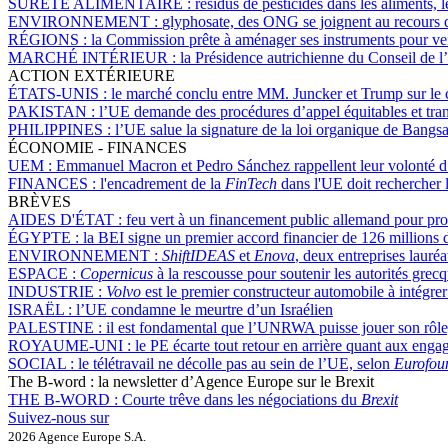
SÛRETÉ ALIMENTAIRE :
résidus de pesticides dans les aliments, 
ENVIRONNEMENT :
glyphosate, des ONG se joignent au recours d
RÉGIONS :
la Commission prête à aménager ses instruments pour ven
MARCHÉ INTÉRIEUR :
la Présidence autrichienne du Conseil de l’
ACTION EXTÉRIEURE
ÉTATS-UNIS :
le marché conclu entre MM. Juncker et Trump sur le co
PAKISTAN :
l’UE demande des procédures d’appel équitables et tra
PHILIPPINES :
l’UE salue la signature de la loi organique de Bang
ÉCONOMIE - FINANCES
UEM :
Emmanuel Macron et Pedro Sánchez rappellent leur volonté d
FINANCES :
l'encadrement de la
FinTech
dans l'UE doit rechercher l
BRÈVES
AIDES D'ÉTAT :
feu vert à un financement public allemand pour prom
ÉGYPTE :
la BEI signe un premier accord financier de 126 millions 
ENVIRONNEMENT :
ShiftIDEAS
et
Enova
, deux entreprises lauré
ESPACE :
Copernicus
à la rescousse pour soutenir les autorités grecq
INDUSTRIE :
Volvo
est le premier constructeur automobile à intégrer
ISRAËL :
l’UE condamne le meurtre d’un Israélien
PALESTINE :
il est fondamental que l’UNRWA puisse jouer son rôle
ROYAUME-UNI :
le PE écarte tout retour en arrière quant aux eng
SOCIAL :
le télétravail ne décolle pas au sein de l’UE, selon
Eurofou
The B-word : la newsletter d’Agence Europe sur le Brexit
THE B-WORD :
Courte trêve dans les négociations du
Brexit
Suivez-nous sur
2026 Agence Europe S.A.