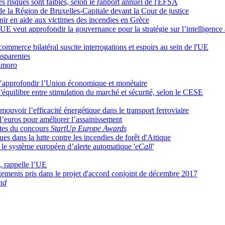
les risques sont faibles, selon le rapport annuel de l'EFSA
e la Région de Bruxelles-Capitale devant la Cour de justice
ir en aide aux victimes des incendies en Grèce
UE veut approfondir la gouvernance pour la stratégie sur l’intelligence ar
mmerce bilatéral suscite interrogations et espoirs au sein de l'UE
nsparentes
samoro
’approfondir l’Union économique et monétaire
'équilibre entre stimulation du marché et sécurité, selon le CESE
ouvoir l’efficacité énergétique dans le transport ferroviaire
d’euros pour améliorer l’assainissement
ates du concours
StartUp Europe Awards
ues dans la lutte contre les incendies de forêt d'Attique
 le système européen d’alerte automatique '
eCall'
, rappelle l’UE
agements pris dans le projet d'accord conjoint de décembre 2017
nd