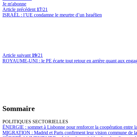
Je m'abonne
Article précédent
17
/21
ISRAËL :
l’UE condamne le meurtre d’un Israélien
Article suivant
19
/21
ROYAUME-UNI :
le PE écarte tout retour en arrière quant aux eng
Sommaire
POLITIQUES SECTORIELLES
ÉNERGIE :
sommet à Lisbonne pour renforcer la coopération entre la
MIGRATION :
Madrid et Paris confirment leur vision commune de la