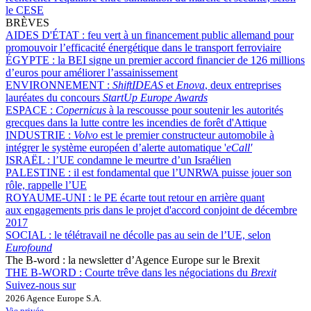
le CESE
BRÈVES
AIDES D'ÉTAT :
feu vert à un financement public allemand pour
promouvoir l’efficacité énergétique dans le transport ferroviaire
ÉGYPTE :
la BEI signe un premier accord financier de 126 millions
d’euros pour améliorer l’assainissement
ENVIRONNEMENT :
ShiftIDEAS
et
Enova
, deux entreprises
lauréates du concours
StartUp Europe Awards
ESPACE :
Copernicus
à la rescousse pour soutenir les autorités
grecques dans la lutte contre les incendies de forêt d'Attique
INDUSTRIE :
Volvo
est le premier constructeur automobile à
intégrer le système européen d’alerte automatique '
eCall'
ISRAËL :
l’UE condamne le meurtre d’un Israélien
PALESTINE :
il est fondamental que l’UNRWA puisse jouer son
rôle, rappelle l’UE
ROYAUME-UNI :
le PE écarte tout retour en arrière quant
aux engagements pris dans le projet d'accord conjoint de décembre
2017
SOCIAL :
le télétravail ne décolle pas au sein de l’UE, selon
Eurofound
The B-word : la newsletter d’Agence Europe sur le Brexit
THE B-WORD :
Courte trêve dans les négociations du
Brexit
Suivez-nous sur
2026 Agence Europe S.A.
Vie privée