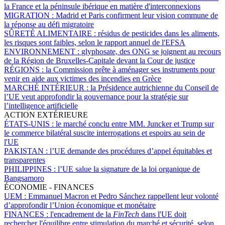
la France et la péninsule ibérique en matière d'interconnexions
MIGRATION :
Madrid et Paris confirment leur vision commune de
la réponse au défi migratoire
SÛRETÉ ALIMENTAIRE :
résidus de pesticides dans les aliments,
les risques sont faibles, selon le rapport annuel de l'EFSA
ENVIRONNEMENT :
glyphosate, des ONG se joignent au recours
de la Région de Bruxelles-Capitale devant la Cour de justice
RÉGIONS :
la Commission prête à aménager ses instruments pour
venir en aide aux victimes des incendies en Grèce
MARCHÉ INTÉRIEUR :
la Présidence autrichienne du Conseil de
l’UE veut approfondir la gouvernance pour la stratégie sur
l’intelligence artificielle
ACTION EXTÉRIEURE
ÉTATS-UNIS :
le marché conclu entre MM. Juncker et Trump sur
le commerce bilatéral suscite interrogations et espoirs au sein de
l'UE
PAKISTAN :
l’UE demande des procédures d’appel équitables et
transparentes
PHILIPPINES :
l’UE salue la signature de la loi organique de
Bangsamoro
ÉCONOMIE - FINANCES
UEM :
Emmanuel Macron et Pedro Sánchez rappellent leur volonté
d’approfondir l’Union économique et monétaire
FINANCES :
l'encadrement de la
FinTech
dans l'UE doit
rechercher l'équilibre entre stimulation du marché et sécurité, selon