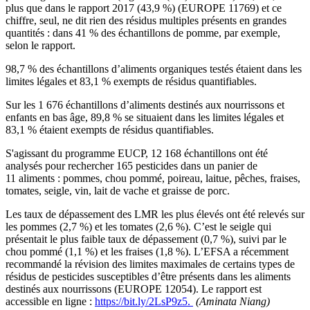
plus que dans le rapport 2017 (43,9 %) (EUROPE 11769) et ce
chiffre, seul, ne dit rien des résidus multiples présents en grandes
quantités : dans 41 % des échantillons de pomme, par exemple,
selon le rapport.
98,7 % des échantillons d’aliments organiques testés étaient dans les
limites légales et 83,1 % exempts de résidus quantifiables.
Sur les 1 676 échantillons d’aliments destinés aux nourrissons et
enfants en bas âge, 89,8 % se situaient dans les limites légales et
83,1 % étaient exempts de résidus quantifiables.
S'agissant du programme EUCP, 12 168 échantillons ont été
analysés pour rechercher 165 pesticides dans un panier de
11 aliments : pommes, chou pommé, poireau, laitue, pêches, fraises,
tomates, seigle, vin, lait de vache et graisse de porc.
Les taux de dépassement des LMR les plus élevés ont été relevés sur
les pommes (2,7 %) et les tomates (2,6 %). C’est le seigle qui
présentait le plus faible taux de dépassement (0,7 %), suivi par le
chou pommé (1,1 %) et les fraises (1,8 %). L’EFSA a récemment
recommandé la révision des limites maximales de certains types de
résidus de pesticides susceptibles d’être présents dans les aliments
destinés aux nourrissons (EUROPE 12054). Le rapport est
accessible en ligne :
https://bit.ly/2LsP9z5.
(Aminata Niang)