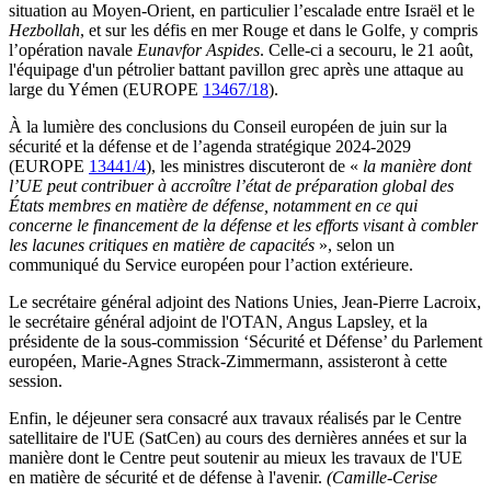
situation au Moyen-Orient, en particulier l’escalade entre Israël et le
Hezbollah
, et sur les défis en mer Rouge et dans le Golfe, y compris
l’opération navale
Eunavfor Aspides
. Celle-ci a secouru, le 21 août,
l'équipage d'un pétrolier battant pavillon grec après une attaque au
large du Yémen (EUROPE
13467/18
).
À la lumière des conclusions du Conseil européen de juin sur la
sécurité et la défense et de l’agenda stratégique 2024-2029
(EUROPE
13441/4
), les ministres discuteront de «
la manière dont
l’UE peut contribuer à accroître l’état de préparation global des
États membres en matière de défense, notamment en ce qui
concerne le financement de la défense et les efforts visant à combler
les lacunes critiques en matière de capacités
», selon un
communiqué du Service européen pour l’action extérieure.
Le secrétaire général adjoint des Nations Unies, Jean-Pierre Lacroix,
le secrétaire général adjoint de l'OTAN, Angus Lapsley, et la
présidente de la sous-commission ‘Sécurité et Défense’ du Parlement
européen, Marie-Agnes Strack-Zimmermann, assisteront à cette
session.
Enfin, le déjeuner sera consacré aux travaux réalisés par le Centre
satellitaire de l'UE (SatCen) au cours des dernières années et sur la
manière dont le Centre peut soutenir au mieux les travaux de l'UE
en matière de sécurité et de défense à l'avenir.
(Camille-Cerise