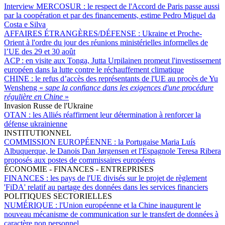
Interview MERCOSUR :
le respect de l'Accord de Paris passe aussi
par la coopération et par des financements, estime Pedro Miguel da
Costa e Silva
AFFAIRES ÉTRANGÈRES/DÉFENSE :
Ukraine et Proche-
Orient à l'ordre du jour des réunions ministérielles informelles de
l’UE des 29 et 30 août
ACP :
en visite aux Tonga, Jutta Urpilainen promeut l'investissement
européen dans la lutte contre le réchauffement climatique
CHINE :
le refus d’accès des représentants de l'UE au procès de Yu
Wensheng «
sape la confiance dans les exigences d'une procédure
régulière en Chine
»
Invasion Russe de l'Ukraine
OTAN :
les Alliés réaffirment leur détermination à renforcer la
défense ukrainienne
INSTITUTIONNEL
COMMISSION EUROPÉENNE :
la Portugaise Maria Luís
Albuquerque, le Danois Dan Jørgensen et l'Espagnole Teresa Ribera
proposés aux postes de commissaires européens
ÉCONOMIE - FINANCES - ENTREPRISES
FINANCES :
les pays de l'UE divisés sur le projet de règlement
'FiDA' relatif au partage des données dans les services financiers
POLITIQUES SECTORIELLES
NUMÉRIQUE :
l'Union européenne et la Chine inaugurent le
nouveau mécanisme de communication sur le transfert de données à
caractère non personnel