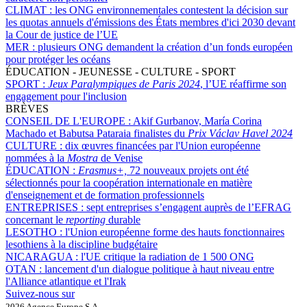
CLIMAT :
les ONG environnementales contestent la décision sur
les quotas annuels d'émissions des États membres d'ici 2030 devant
la Cour de justice de l’UE
MER :
plusieurs ONG demandent la création d’un fonds européen
pour protéger les océans
ÉDUCATION - JEUNESSE - CULTURE - SPORT
SPORT :
Jeux Paralympiques de Paris 2024
, l’UE réaffirme son
engagement pour l'inclusion
BRÈVES
CONSEIL DE L'EUROPE :
Akif Gurbanov, María Corina
Machado et Babutsa Pataraia finalistes du
Prix Václav Havel 2024
CULTURE :
dix œuvres financées par l'Union européenne
nommées à la
Mostra
de Venise
ÉDUCATION :
Erasmus+,
72 nouveaux projets ont été
sélectionnés pour la coopération internationale en matière
d'enseignement et de formation professionnels
ENTREPRISES :
sept entreprises s’engagent auprès de l’EFRAG
concernant le
reporting
durable
LESOTHO :
l'Union européenne forme des hauts fonctionnaires
lesothiens à la discipline budgétaire
NICARAGUA :
l'UE critique la radiation de 1 500 ONG
OTAN :
lancement d'un dialogue politique à haut niveau entre
l'Alliance atlantique et l'Irak
Suivez-nous sur
2026 Agence Europe S.A.