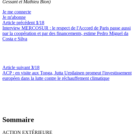
Gessant et Mathieu Bion)
Je me connecte
Je m'abonne
Article précédent
1
/18
Interview MERCOSUR :
le respect de l'Accord de Paris passe aussi
par la coopération et par des financements, estime Pedro Miguel da
Costa e Silva
Article suivant
3
/18
ACP :
en visite aux Tonga, Jutta Urpilainen promeut l'investissement
européen dans la lutte contre le réchauffement climatique
Sommaire
ACTION EXTÉRIEURE