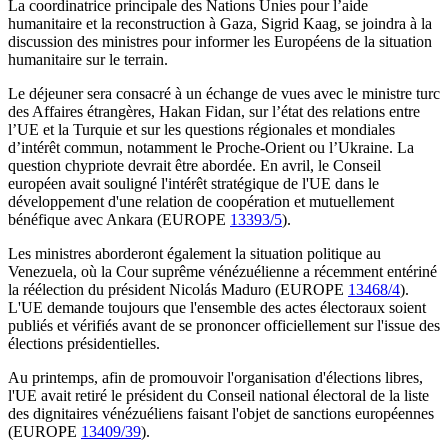
La coordinatrice principale des Nations Unies pour l’aide
humanitaire et la reconstruction à Gaza, Sigrid Kaag, se joindra à la
discussion des ministres pour informer les Européens de la situation
humanitaire sur le terrain.
Le déjeuner sera consacré à un échange de vues avec le ministre turc
des Affaires étrangères, Hakan Fidan, sur l’état des relations entre
l’UE et la Turquie et sur les questions régionales et mondiales
d’intérêt commun, notamment le Proche-Orient ou l’Ukraine. La
question chypriote devrait être abordée. En avril, le Conseil
européen avait souligné l'intérêt stratégique de l'UE dans le
développement d'une relation de coopération et mutuellement
bénéfique avec Ankara (EUROPE
13393/5
).
Les ministres aborderont également la situation politique au
Venezuela, où la Cour suprême vénézuélienne a récemment entériné
la réélection du président Nicolás Maduro (EUROPE
13468/4
).
L'UE demande toujours que l'ensemble des actes électoraux soient
publiés et vérifiés avant de se prononcer officiellement sur l'issue des
élections présidentielles.
Au printemps, afin de promouvoir l'organisation d'élections libres,
l'UE avait retiré le président du Conseil national électoral de la liste
des dignitaires vénézuéliens faisant l'objet de sanctions européennes
(EUROPE
13409/39
).