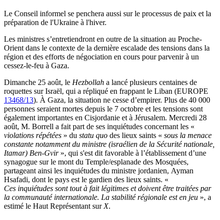
Le Conseil informel se penchera aussi sur le processus de paix et la
préparation de l'Ukraine à l'hiver.
Les ministres s’entretiendront en outre de la situation au Proche-
Orient dans le contexte de la dernière escalade des tensions dans la
région et des efforts de négociation en cours pour parvenir à un
cessez-le-feu à Gaza.
Dimanche 25 août, le
Hezbollah
a lancé plusieurs centaines de
roquettes sur Israël, qui a répliqué en frappant le Liban (EUROPE
13468/13
). À Gaza, la situation ne cesse d’empirer. Plus de 40 000
personnes seraient mortes depuis le 7 octobre et les tensions sont
également importantes en Cisjordanie et à Jérusalem. Mercredi 28
août, M. Borrell a fait part de ses inquiétudes concernant les «
violations répétées
» du
statu quo
des lieux saints «
sous la menace
constante notamment du ministre (israélien de la Sécurité nationale,
Itamar) Ben-Gvir
», qui s'est dit favorable à l’établissement d’une
synagogue sur le mont du Temple/esplanade des Mosquées,
partageant ainsi les inquiétudes du ministre jordanien,
Ayman
Hsafadi, dont le pays est le gardien des lieux saints.
«
Ces inquiétudes sont tout à fait légitimes et doivent être traitées par
la communauté internationale. La stabilité régionale est en jeu
», a
estimé le Haut Représentant sur
X
.