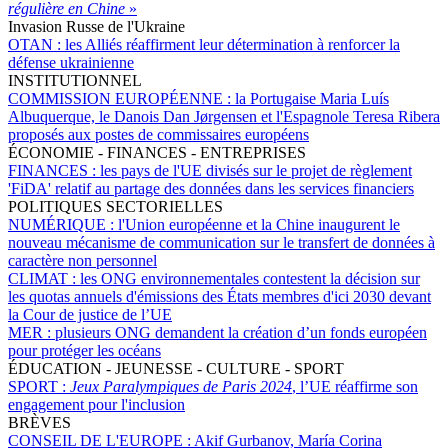
régulière en Chine
»
Invasion Russe de l'Ukraine
OTAN :
les Alliés réaffirment leur détermination à renforcer la
défense ukrainienne
INSTITUTIONNEL
COMMISSION EUROPÉENNE :
la Portugaise Maria Luís
Albuquerque, le Danois Dan Jørgensen et l'Espagnole Teresa Ribera
proposés aux postes de commissaires européens
ÉCONOMIE - FINANCES - ENTREPRISES
FINANCES :
les pays de l'UE divisés sur le projet de règlement
'FiDA' relatif au partage des données dans les services financiers
POLITIQUES SECTORIELLES
NUMÉRIQUE :
l'Union européenne et la Chine inaugurent le
nouveau mécanisme de communication sur le transfert de données à
caractère non personnel
CLIMAT :
les ONG environnementales contestent la décision sur
les quotas annuels d'émissions des États membres d'ici 2030 devant
la Cour de justice de l’UE
MER :
plusieurs ONG demandent la création d’un fonds européen
pour protéger les océans
ÉDUCATION - JEUNESSE - CULTURE - SPORT
SPORT :
Jeux Paralympiques de Paris 2024
, l’UE réaffirme son
engagement pour l'inclusion
BRÈVES
CONSEIL DE L'EUROPE :
Akif Gurbanov, María Corina