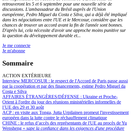
retrouveront les 5 et 6 septembre pour une nouvelle série de
discussions. L'ambassadeur du Brésil auprès de l'Union
européenne, Pedro Miguel da Costa e Silva, qui a déjà été impliqué
dans les négociations entre l'UE et le Mercosur, considère que les
chances de trouver un accord avant la fin de l'année sont bonnes.
D'après lui, cela nécessite d'avoir une approche moins punitive sur
la question du développement durable et...
Je me connecte
Je m'abonne
Sommaire
ACTION EXTÉRIEURE
Interview MERCOSUR :
le respect de l'Accord de Paris passe aussi
par la coopération et par des financements, estime Pedro Miguel da
Costa e Silva
AFFAIRES ÉTRANGÈRES/DÉFENSE :
Ukraine et Proche-
Orient à l'ordre du jour des réunions ministérielles informelles de
l’UE des 29 et 30 août
ACP :
en visite aux Tonga, Jutta Urpilainen promeut l'investissement
européen dans la lutte contre le réchauffement climatique
CHINE :
le refus d’accès des représentants de l'UE au procès de Yu
Wensheng «
sape la confiance dans les exigences d'une procédure