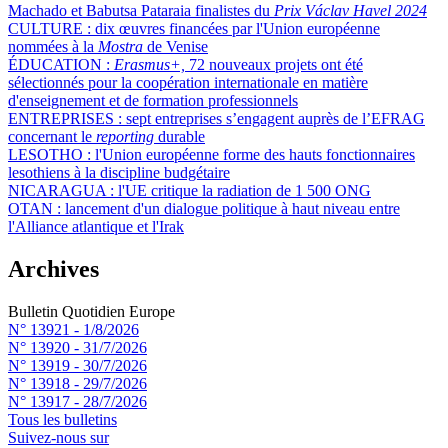
Machado et Babutsa Pataraia finalistes du
Prix Václav Havel 2024
CULTURE :
dix œuvres financées par l'Union européenne
nommées à la
Mostra
de Venise
ÉDUCATION :
Erasmus+,
72 nouveaux projets ont été
sélectionnés pour la coopération internationale en matière
d'enseignement et de formation professionnels
ENTREPRISES :
sept entreprises s’engagent auprès de l’EFRAG
concernant le
reporting
durable
LESOTHO :
l'Union européenne forme des hauts fonctionnaires
lesothiens à la discipline budgétaire
NICARAGUA :
l'UE critique la radiation de 1 500 ONG
OTAN :
lancement d'un dialogue politique à haut niveau entre
l'Alliance atlantique et l'Irak
Archives
Bulletin Quotidien Europe
N° 13921 -
1/8/2026
N° 13920 -
31/7/2026
N° 13919 -
30/7/2026
N° 13918 -
29/7/2026
N° 13917 -
28/7/2026
Tous les bulletins
Suivez-nous sur