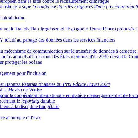
européen dans la lutte contre le réchauffement climatique
u Wensheng «
sape la confiance dans les exigences d'une procédure régul
se ukrainienne
rque, le Danois Dan Jørgensen et l'Espagnole Teresa Ribera proposés 
A' relatif au partage des données dans les services financiers
au mécanisme de communication sur le transfert de données à caractère
quotas annuels d'émissions des États membres d'ici 2030 devant la Cour
r protéger les océans
agement pour l'inclusion
 Babutsa Pataraia finalistes du
Prix Václav Havel 2024
à la
Mostra
de Venise
pour la coopération internationale en matière d'enseignement et de form
ncernant le
reporting
durable
iens à la discipline budgétaire
e atlantique et l'Irak