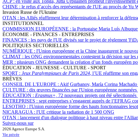
ACP :
en visite aux Tonga, Jutta Urpilainen promeut l'investissement 
CHINE :
le refus d’accès des représentants de l'UE au procès de Y
Invasion Russe de l'Ukraine
OTAN :
les Alliés réaffirment leur détermination à renforcer la défen
INSTITUTIONNEL
COMMISSION EUROPÉENNE :
la Portugaise Maria Luís Albuque
ÉCONOMIE - FINANCES - ENTREPRISES
FINANCES :
les pays de l'UE divisés sur le projet de règlement 'FiD
POLITIQUES SECTORIELLES
NUMÉRIQUE :
l'Union européenne et la Chine inaugurent le nouve
CLIMAT :
les ONG environnementales contestent la décision sur les 
MER :
plusieurs ONG demandent la création d’un fonds européen pou
ÉDUCATION - JEUNESSE - CULTURE - SPORT
SPORT :
Jeux Paralympiques de Paris 2024
, l’UE réaffirme son eng
BRÈVES
CONSEIL DE L'EUROPE :
Akif Gurbanov, María Corina Machado et
CULTURE :
dix œuvres financées par l'Union européenne nommées 
ÉDUCATION :
Erasmus+,
72 nouveaux projets ont été sélectionnés 
ENTREPRISES :
sept entreprises s’engagent auprès de l’EFRAG co
LESOTHO :
l'Union européenne forme des hauts fonctionnaires lesoth
NICARAGUA :
l'UE critique la radiation de 1 500 ONG
OTAN :
lancement d'un dialogue politique à haut niveau entre l'Allianc
Suivez-nous sur
2026 Agence Europe S.A.
Vie privée