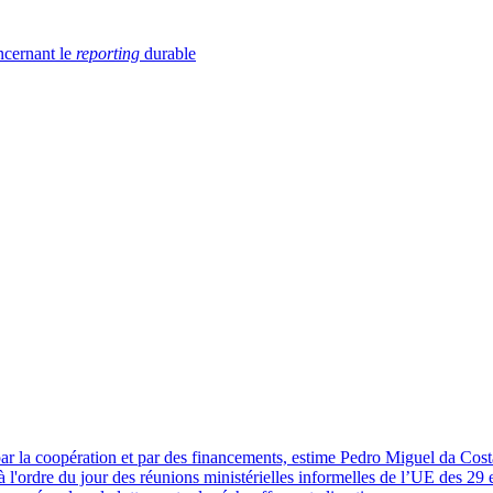
ncernant le
reporting
durable
 par la coopération et par des financements, estime Pedro Miguel da Cost
 l'ordre du jour des réunions ministérielles informelles de l’UE des 29 