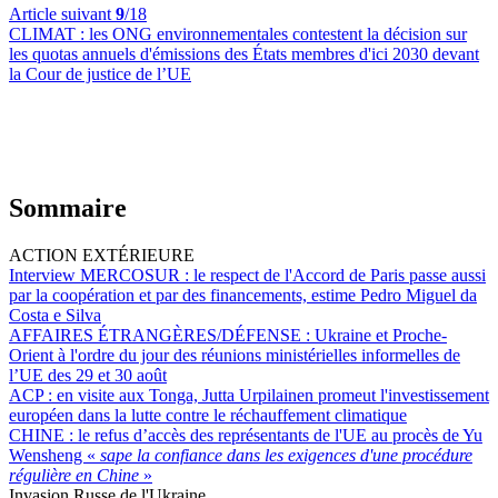
Article suivant
9
/18
CLIMAT :
les ONG environnementales contestent la décision sur
les quotas annuels d'émissions des États membres d'ici 2030 devant
la Cour de justice de l’UE
Sommaire
ACTION EXTÉRIEURE
Interview MERCOSUR :
le respect de l'Accord de Paris passe aussi
par la coopération et par des financements, estime Pedro Miguel da
Costa e Silva
AFFAIRES ÉTRANGÈRES/DÉFENSE :
Ukraine et Proche-
Orient à l'ordre du jour des réunions ministérielles informelles de
l’UE des 29 et 30 août
ACP :
en visite aux Tonga, Jutta Urpilainen promeut l'investissement
européen dans la lutte contre le réchauffement climatique
CHINE :
le refus d’accès des représentants de l'UE au procès de Yu
Wensheng «
sape la confiance dans les exigences d'une procédure
régulière en Chine
»
Invasion Russe de l'Ukraine