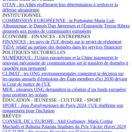
OTAN :
les Alliés réaffirment leur détermination à renforcer la
défense ukrainienne
INSTITUTIONNEL
COMMISSION EUROPÉENNE :
la Portugaise Maria Luís
Albuquerque, le Danois Dan Jørgensen et l'Espagnole Teresa Ribera
proposés aux postes de commissaires européens
ÉCONOMIE - FINANCES - ENTREPRISES
FINANCES :
les pays de l'UE divisés sur le projet de règlement
'FiDA' relatif au partage des données dans les services financiers
POLITIQUES SECTORIELLES
NUMÉRIQUE :
l'Union européenne et la Chine inaugurent le
nouveau mécanisme de communication sur le transfert de données à
caractère non personnel
CLIMAT :
les ONG environnementales contestent la décision sur
les quotas annuels d'émissions des États membres d'ici 2030 devant
la Cour de justice de l’UE
MER :
plusieurs ONG demandent la création d’un fonds européen
pour protéger les océans
ÉDUCATION - JEUNESSE - CULTURE - SPORT
SPORT :
Jeux Paralympiques de Paris 2024
, l’UE réaffirme son
engagement pour l'inclusion
BRÈVES
CONSEIL DE L'EUROPE :
Akif Gurbanov, María Corina
Machado et Babutsa Pataraia finalistes du
Prix Václav Havel 2024
CULTURE :
dix œuvres financées par l'Union européenne