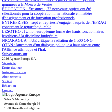
nommées à la
Mostra
de Venise
ÉDUCATION :
Erasmus+,
72 nouveaux projets ont été
sélectionnés pour la coopération internationale en matière
d'enseignement et de formation professionnels
ENTREPRISES :
sept entreprises s’engagent auprès de l’EFRAG
concernant le
reporting
durable
LESOTHO :
l'Union européenne forme des hauts fonctionnaires
lesothiens à la discipline budgétaire
NICARAGUA :
l'UE critique la radiation de 1 500 ONG
OTAN :
lancement d'un dialogue politique à haut niveau entre
l'Alliance atlantique et l'Irak
Suivez-nous sur
2026 Agence Europe S.A.
Vie privée
Droits d'auteur
Notre publication
Abonnements
Société
Rédaction
Contact
Sales & Marketing
Avenue de Cortenbergh 66
1000 Bruxelles - Belgique