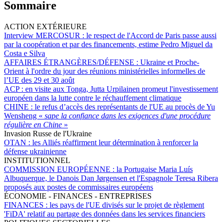
Sommaire
ACTION EXTÉRIEURE
Interview MERCOSUR :
le respect de l'Accord de Paris passe aussi
par la coopération et par des financements, estime Pedro Miguel da
Costa e Silva
AFFAIRES ÉTRANGÈRES/DÉFENSE :
Ukraine et Proche-
Orient à l'ordre du jour des réunions ministérielles informelles de
l’UE des 29 et 30 août
ACP :
en visite aux Tonga, Jutta Urpilainen promeut l'investissement
européen dans la lutte contre le réchauffement climatique
CHINE :
le refus d’accès des représentants de l'UE au procès de Yu
Wensheng «
sape la confiance dans les exigences d'une procédure
régulière en Chine
»
Invasion Russe de l'Ukraine
OTAN :
les Alliés réaffirment leur détermination à renforcer la
défense ukrainienne
INSTITUTIONNEL
COMMISSION EUROPÉENNE :
la Portugaise Maria Luís
Albuquerque, le Danois Dan Jørgensen et l'Espagnole Teresa Ribera
proposés aux postes de commissaires européens
ÉCONOMIE - FINANCES - ENTREPRISES
FINANCES :
les pays de l'UE divisés sur le projet de règlement
'FiDA' relatif au partage des données dans les services financiers