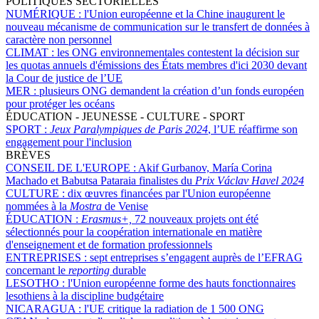
POLITIQUES SECTORIELLES
NUMÉRIQUE :
l'Union européenne et la Chine inaugurent le
nouveau mécanisme de communication sur le transfert de données à
caractère non personnel
CLIMAT :
les ONG environnementales contestent la décision sur
les quotas annuels d'émissions des États membres d'ici 2030 devant
la Cour de justice de l’UE
MER :
plusieurs ONG demandent la création d’un fonds européen
pour protéger les océans
ÉDUCATION - JEUNESSE - CULTURE - SPORT
SPORT :
Jeux Paralympiques de Paris 2024
, l’UE réaffirme son
engagement pour l'inclusion
BRÈVES
CONSEIL DE L'EUROPE :
Akif Gurbanov, María Corina
Machado et Babutsa Pataraia finalistes du
Prix Václav Havel 2024
CULTURE :
dix œuvres financées par l'Union européenne
nommées à la
Mostra
de Venise
ÉDUCATION :
Erasmus+,
72 nouveaux projets ont été
sélectionnés pour la coopération internationale en matière
d'enseignement et de formation professionnels
ENTREPRISES :
sept entreprises s’engagent auprès de l’EFRAG
concernant le
reporting
durable
LESOTHO :
l'Union européenne forme des hauts fonctionnaires
lesothiens à la discipline budgétaire
NICARAGUA :
l'UE critique la radiation de 1 500 ONG