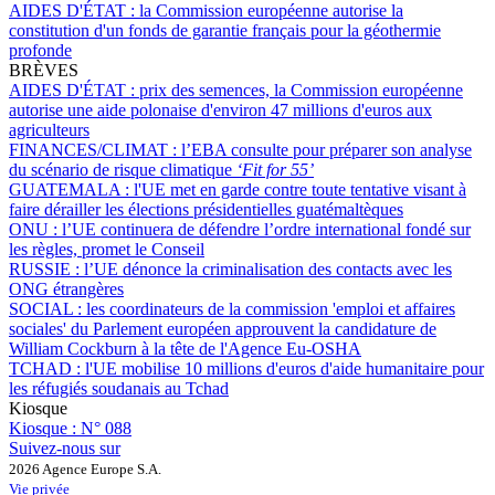
AIDES D'ÉTAT :
la Commission européenne autorise la
constitution d'un fonds de garantie français pour la géothermie
profonde
BRÈVES
AIDES D'ÉTAT :
prix des semences, la Commission européenne
autorise une aide polonaise d'environ 47 millions d'euros aux
agriculteurs
FINANCES/CLIMAT :
l’EBA consulte pour préparer son analyse
du scénario de risque climatique
‘Fit for 55’
GUATEMALA :
l'UE met en garde contre toute tentative visant à
faire dérailler les élections présidentielles guatémaltèques
ONU :
l’UE continuera de défendre l’ordre international fondé sur
les règles, promet le Conseil
RUSSIE :
l’UE dénonce la criminalisation des contacts avec les
ONG étrangères
SOCIAL :
les coordinateurs de la commission 'emploi et affaires
sociales' du Parlement européen approuvent la candidature de
William Cockburn à la tête de l'Agence Eu-OSHA
TCHAD :
l'UE mobilise 10 millions d'euros d'aide humanitaire pour
les réfugiés soudanais au Tchad
Kiosque
Kiosque :
N° 088
Suivez-nous sur
2026 Agence Europe S.A.
Vie privée