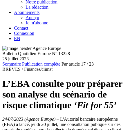
Notre publication
La rédaction
Abonnements
Aperçu
Je m'abonne
Contact
Connexion
EN
Bulletin Quotidien Europe N° 13228
25 juillet 2023
Sommaire
Publication complète
Par article
17
/ 23
BRÈVES /
Finances/climat
L’EBA consulte pour préparer
son analyse du scénario de
risque climatique
‘Fit for 55’
24/07/2023 (Agence Europe)
–
L'Autorité bancaire européenne
(EBA) a lancé, jeudi 20 juillet, une consultation publique sur des
projets de modèles pour la collecte de données relatives au climat