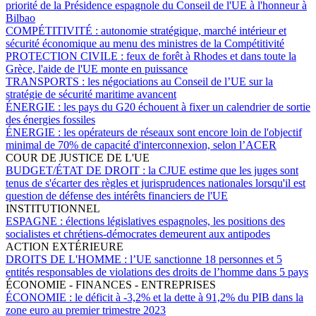
priorité de la Présidence espagnole du Conseil de l'UE à l'honneur à
Bilbao
COMPÉTITIVITÉ :
autonomie stratégique, marché intérieur et
sécurité économique au menu des ministres de la Compétitivité
PROTECTION CIVILE :
feux de forêt à Rhodes et dans toute la
Grèce, l'aide de l'UE monte en puissance
TRANSPORTS :
les négociations au Conseil de l’UE sur la
stratégie de sécurité maritime avancent
ÉNERGIE :
les pays du G20 échouent à fixer un calendrier de sortie
des énergies fossiles
ÉNERGIE :
les opérateurs de réseaux sont encore loin de l'objectif
minimal de 70% de capacité d'interconnexion, selon l’ACER
COUR DE JUSTICE DE L'UE
BUDGET/ÉTAT DE DROIT :
la CJUE estime que les juges sont
tenus de s'écarter des règles et jurisprudences nationales lorsqu'il est
question de défense des intérêts financiers de l'UE
INSTITUTIONNEL
ESPAGNE :
élections législatives espagnoles, les positions des
socialistes et chrétiens-démocrates demeurent aux antipodes
ACTION EXTÉRIEURE
DROITS DE L'HOMME :
l’UE sanctionne 18 personnes et 5
entités responsables de violations des droits de l’homme dans 5 pays
ÉCONOMIE - FINANCES - ENTREPRISES
ÉCONOMIE :
le déficit à -3,2% et la dette à 91,2% du PIB dans la
zone euro au premier trimestre 2023