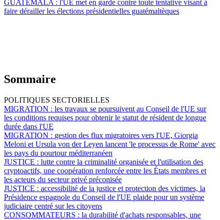
GUATEMALA :
l'UE met en garde contre toute tentative visant à
faire dérailler les élections présidentielles guatémaltèques
Sommaire
POLITIQUES SECTORIELLES
MIGRATION :
les travaux se poursuivent au Conseil de l'UE sur
les conditions requises pour obtenir le statut de résident de longue
durée dans l'UE
MIGRATION :
gestion des flux migratoires vers l'UE, Giorgia
Meloni et Ursula von der Leyen lancent 'le processus de Rome' avec
les pays du pourtour méditerranéen
JUSTICE :
lutte contre la criminalité organisée et l'utilisation des
cryptoactifs, une coopération renforcée entre les États membres et
les acteurs du secteur privé préconisée
JUSTICE :
accessibilité de la justice et protection des victimes, la
Présidence espagnole du Conseil de l'UE plaide pour un système
judiciaire centré sur les citoyens
CONSOMMATEURS :
la durabilité d'achats responsables, une