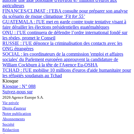
autorise une aide polonaise d'environ 47 millions d'euros aux
agriculteurs
FINANCES/CLIMAT :
l’EBA consulte pour préparer son analyse
du scénario de risque climatique
‘Fit for 55’
GUATEMALA :
l'UE met en garde contre toute tentative visant à
faire dérailler les élections présidentielles guatémaltèques
ONU :
l’UE continuera de défendre l’ordre international fondé sur
les règles, promet le Conseil
RUSSIE :
l’UE dénonce la criminalisation des contacts avec les
ONG étrangères
SOCIAL :
les coordinateurs de la commission 'emploi et affaires
sociales' du Parlement européen approuvent la candidature de
William Cockburn à la tête de l'Agence Eu-OSHA
TCHAD :
l'UE mobilise 10 millions d'euros d'aide humanitaire pour
les réfugiés soudanais au Tchad
Kiosque
Kiosque :
N° 088
Suivez-nous sur
2026 Agence Europe S.A.
Vie privée
Droits d'auteur
Notre publication
Abonnements
Société
Rédaction