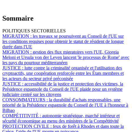
Sommaire
POLITIQUES SECTORIELLES
MIGRATION :
les travaux se poursuivent au Conseil de l'UE sur
les conditions requises pour obtenir le statut de résident de longue
durée dans l'UE
MIGRATION :
gestion des flux migratoires vers l'UE, Giorgia
Meloni et Ursula von der Leyen lancent 'le processus de Rome' avec
les pays du pourtour méditerranéen
JUSTICE :
lutte contre la criminalité organisée et l'utilisation des
cryptoactifs, une coopération renforcée entre les États membres et
les acteurs du secteur privé préconisée
JUSTICE :
accessibilité de la justice et protection des victimes, la
Présidence espagnole du Conseil de l'UE plaide pour un système
judiciaire centré sur les citoyens
CONSOMMATEURS :
la durabilité d'achats responsables, une
priorité de la Présidence espagnole du Conseil de l'UE à l'honneur à
Bilbao
COMPÉTITIVITÉ :
autonomie stratégique, marché intérieur et
sécurité économique au menu des ministres de la Compétitivité
PROTECTION CIVILE :
feux de forêt à Rhodes et dans toute la
Grèce, l'aide de l'UE monte en puissance