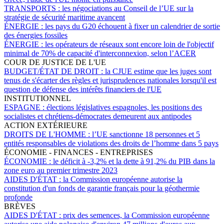
TRANSPORTS :
les négociations au Conseil de l’UE sur la
stratégie de sécurité maritime avancent
ÉNERGIE :
les pays du G20 échouent à fixer un calendrier de sortie
des énergies fossiles
ÉNERGIE :
les opérateurs de réseaux sont encore loin de l'objectif
minimal de 70% de capacité d'interconnexion, selon l’ACER
COUR DE JUSTICE DE L'UE
BUDGET/ÉTAT DE DROIT :
la CJUE estime que les juges sont
tenus de s'écarter des règles et jurisprudences nationales lorsqu'il est
question de défense des intérêts financiers de l'UE
INSTITUTIONNEL
ESPAGNE :
élections législatives espagnoles, les positions des
socialistes et chrétiens-démocrates demeurent aux antipodes
ACTION EXTÉRIEURE
DROITS DE L'HOMME :
l’UE sanctionne 18 personnes et 5
entités responsables de violations des droits de l’homme dans 5 pays
ÉCONOMIE - FINANCES - ENTREPRISES
ÉCONOMIE :
le déficit à -3,2% et la dette à 91,2% du PIB dans la
zone euro au premier trimestre 2023
AIDES D'ÉTAT :
la Commission européenne autorise la
constitution d'un fonds de garantie français pour la géothermie
profonde
BRÈVES
AIDES D'ÉTAT :
prix des semences, la Commission européenne