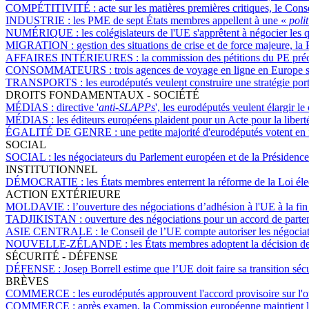
COMPÉTITIVITÉ :
acte sur les matières premières critiques, le Cons
INDUSTRIE :
les PME de sept États membres appellent à une «
polit
NUMÉRIQUE :
les colégislateurs de l'UE s'apprêtent à négocier les
MIGRATION :
gestion des situations de crise et de force majeure, l
AFFAIRES INTÉRIEURES :
la commission des pétitions du PE préc
CONSOMMATEURS :
trois agences de voyage en ligne en Europe s
TRANSPORTS :
les eurodéputés veulent construire une stratégie po
DROITS FONDAMENTAUX - SOCIÉTÉ
MÉDIAS :
directive '
anti-SLAPPs
', les eurodéputés veulent élargir l
MÉDIAS :
les éditeurs européens plaident pour un Acte pour la liber
ÉGALITÉ DE GENRE :
une petite majorité d'eurodéputés votent en 
SOCIAL
SOCIAL :
les négociateurs du Parlement européen et de la Présidence 
INSTITUTIONNEL
DÉMOCRATIE :
les États membres enterrent la réforme de la Loi éle
ACTION EXTÉRIEURE
MOLDAVIE :
l’ouverture des négociations d’adhésion à l'UE à la fin
TADJIKISTAN :
ouverture des négociations pour un accord de partena
ASIE CENTRALE :
le Conseil de l’UE compte autoriser les négociati
NOUVELLE-ZÉLANDE :
les États membres adoptent la décision d
SÉCURITÉ - DÉFENSE
DÉFENSE :
Josep Borrell estime que l’UE doit faire sa transition sécu
BRÈVES
COMMERCE :
les eurodéputés approuvent l'accord provisoire sur l'ou
COMMERCE :
après examen, la Commission européenne maintient le