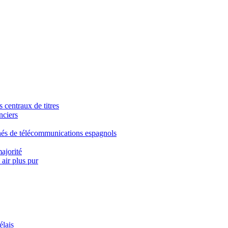
 centraux de titres
nciers
chés de télécommunications espagnols
ajorité
 air plus pur
élais