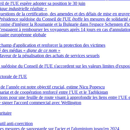
eil de l'UE espère adopter sa position le 30 juin
ique industrielle réaliste
»
 questions de la certification, des amendes et des délais de mise en œuvr
a Présidence suédoise du Conseil de l'UE étoffe les mesures de solidarité
onise d'intégrer la Roumanie et la Bulgarie dans l'espace Schengen d'ic
'engagent à rembourser les voyageurs après 14 jours en cas d'annulation
rtuaire européenne globale
e champ d'application et renforcer la protection des victimes
té des médias «
digne de ce nom
»
faveur de la pénalisation des achats de services sexuels
suédoise du Conseil de l'UE s'accordent sur les valeurs limites d'exposi
ctorale de l'UE
 de l’année est notre objectif crucial, estime Nicu Popescu
riat et de coopération renforcé entre l’UE et le Tadjikistan
ons pour une feuille de route visant à approfondir les liens entre l’UE e
e signer l'accord commercial avec Wellington
ritaire
til anti-coercition
s mesures de sauvegarde sur l'acier et l'aluminium jusqu'en 2024