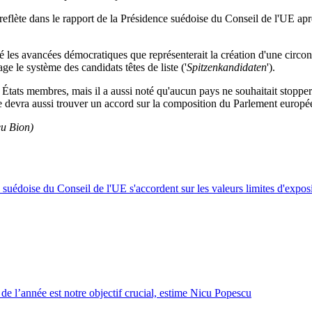
flète dans le rapport de la Présidence suédoise du Conseil de l'UE après
 les avancées démocratiques que représenterait la création d'une circo
age le système des candidats têtes de liste ('
Spitzenkandidaten
').
e États membres, mais il a aussi noté qu'aucun pays ne souhaitait stopp
Elle devra aussi trouver un accord sur la composition du Parlement eu
u Bion)
suédoise du Conseil de l'UE s'accordent sur les valeurs limites d'exposi
 de l’année est notre objectif crucial, estime Nicu Popescu