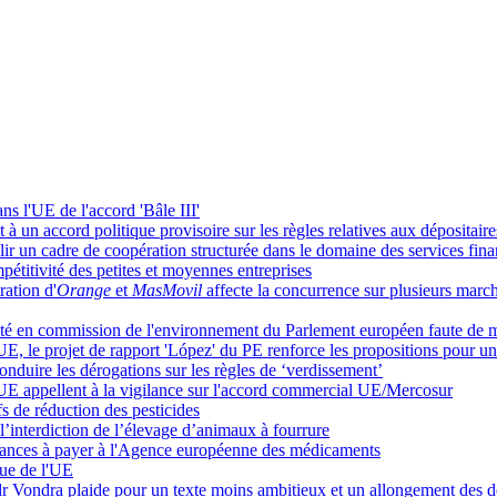
ns l'UE de l'accord 'Bâle III'
à un accord politique provisoire sur les règles relatives aux dépositaires
ir un cadre de coopération structurée dans le domaine des services fina
étitivité des petites et moyennes entreprises
ation d'
Orange
et
MasMovil
affecte la concurrence sur plusieurs mar
ejeté en commission de l'environnement du Parlement européen faute de m
 l'UE, le projet de rapport 'López' du PE renforce les propositions pour un
duire les dérogations sur les règles de ‘verdissement’
'UE appellent à la vigilance sur l'accord commercial UE/Mercosur
s de réduction des pesticides
l’interdiction de l’élevage d’animaux à fourrure
devances à payer à l'Agence européenne des médicaments
que de l'UE
Vondra plaide pour un texte moins ambitieux et un allongement des d