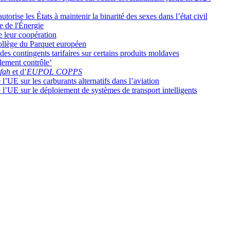
orise les États à maintenir la binarité des sexes dans l’état civil
e de l'Énergie
e leur coopération
ollège du Parquet européen
es contingents tarifaires sur certains produits moldaves
lement contrôle’
fah
et d’
EUPOL COPPS
l’UE sur les carburants alternatifs dans l’aviation
 l’UE sur le déploiement de systèmes de transport intelligents