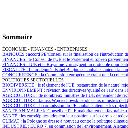
Sommaire
ÉCONOMIE - FINANCES - ENTREPRISES
BANQUES :
accord PE/Conseil sur la finalisation de l'introduction da
FINANCES :
le Conseil de l'UE et le Parlement européen parviennent 
FINANCES :
l'UE et le Royaume-Uni signent un protocole pour établ
FISCALITÉ :
l’eurodéputée Isabel Benjumea souhaite soutenir la comp
CONCURRENCE :
la Commission européenne craint que la concentr
POLITIQUES SECTORIELLES
BIODIVERSITÉ :
le règlement de l'UE 'restauration de la nature' r
ENVIRONNEMENT :
révision des directives 'qualité de l'air' dans
AGRICULTURE :
de nombreux ministres de l’UE demandent de recon
AGRICULTURE :
Janusz Wojciechowski et plusieurs ministres de l
AGRICULTURE :
la commission du PE souhaite atténuer les objectif
SANTÉ ANIMALE :
le Conseil de l’UE majoritairement favorable à 
SANTÉ :
les eurodéputés adoptent leur position sur les droits et re
CLIMAT :
la Pologne se dresse à nouveau contre la politique climati
INDUSTRIE :
EURO 7, en commission de l'environnement, Alexandr 