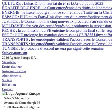
CULTURE :
Lukas Dhont, lauréat du
Prix LUX
du public 2023
ÉGALITÉ DE GENRE :
la Cour européenne des droits de l’homme aut
ÉNERGIE :
le Luxembourg annonce son retrait du Traité sur la Chart
ESPACE :
l’UE et les États-Unis discutent d’un approfondissement d
JUSTICE :
le Conseil nomme cinq nouveaux procureurs au sein du c
MOLDAVIE :
feu vert des eurodéputés pour prolonger la suspension d
PÊCHE :
la commission du PE entérine le compromis final sur le ‘règ
PSDC :
l’UE prolonge les mandats des missions
EUBAM Libya
et
Ra
TRANSPORTS :
les eurodéputés valident l’accord avec le Conseil de 
TRANSPORTS :
les eurodéputés valident l’accord avec le Conseil de
TUNISIE :
le protocole d’accord ne sera pas signé cette semaine
Suivez-nous sur
2026 Agence Europe S.A.
Vie privée
Droits d'auteur
Notre publication
Abonnements
Société
Rédaction
Contact
Sales & Marketing
Avenue de Cortenbergh 66
1000 Bruxelles - Belgique