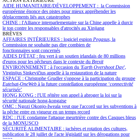
ACTION EXTÉRIEURE
AIDE HUMANITAIRE/DÉVELOPPEMENT :
la Commission
européenne énonce des pistes pour mieux appréhender les
déplacements liés aux catastrophes
CHINE :
l'Alliance interparlementaire sur la Chine appelle à durcir
le ton contre les responsables d'atrocités au Xinjiang
BRÈVES
AFFAIRES INTÉRIEURES :
logiciel espion
Pegasus
, la
Commission ne souhaite pas dire combien de
fonctionnaires sont concernés
AIDES D'ÉTAT :
feu vert à un soutien irlandais de 80 millions
d'euros pour les pêcheurs dans le contexte du
Brexit
ENVIRONNEMENT :
à l'occasion du
'Earth Overshoot Day
',
Virginijus Sinkevičius appelle à la restauration de la nature
ESPACE :
Christophe Grudler s'oppose à la participation du groupe
Eutelsat-OneWeb
à la future constellation européenne ‘
connectivité
sécurisée
’
HONG KONG :
l'UE réitère son appel à abroger la loi sur la
sécurité nationale hong-kongaise
OMC :
Ngozi Okonjo-Iweala veut que l'accord sur les subventions à
la pêche entre en vigueur en un temps record
RDC :
l'UE condamne l'attaque meurtrière contre des Casques bleus
de la MONUSCO
SÉCURITÉ ALIMENTAIRE :
jachères et rotation des cultures,
publication le 28 juillet de l'acte législatif sur les dérogations pour