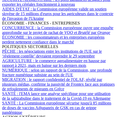
exporter les céréales fonctionnent à nouveau
AIDES D'ÉTAT :
la Commission européenne valide un soutien
slovène de 15 millions d'euros pour les agriculteurs dans le contexte
de l'invasion de l'Ukraine
ÉCONOMIE - FINANCES - ENTREPRISES
CONCURRENCE :
la Commission européenne ouvre une enquête
approfondie sur le projet de rachat de
VOO
et
Brutélé
par
Orange
ÉCONOMIE :
les consommateurs et les entreprises européens
perdent nettement confiance dans le marché
POLITIQUES SECTORIELLES
PÊCHE :
les négociations entre les institutions de l'UE sur le
‘règlement contrôle’ devraient reprendre le 29 septembre
AGRICULTURE :
le commerce agroalimentaire en hausse par
rapport à 2021, mais en baisse sur les derniers mois
NUMÉRIQUE :
selon un rapport de la Commission, une profonde
fracture numérique subsiste au sein de l'UE
MIGRATION :
le rapport confidentiel de l'OLAF, révélé par
plusieurs médias, confirme la passivité de Frontex face aux pratiques
de refoulements de migrants en Grèce
SANTÉ :
l'EMA lance une analyse spécifique pour une utilisation
de la sabizabuline dans le traitement de la Covid-19 en Allemagne
SANTÉ :
La Commission européenne sécurise jusqu'à 85 millions
de doses de vaccins Adjupanrix de GSK en cas de grippe
pandémique