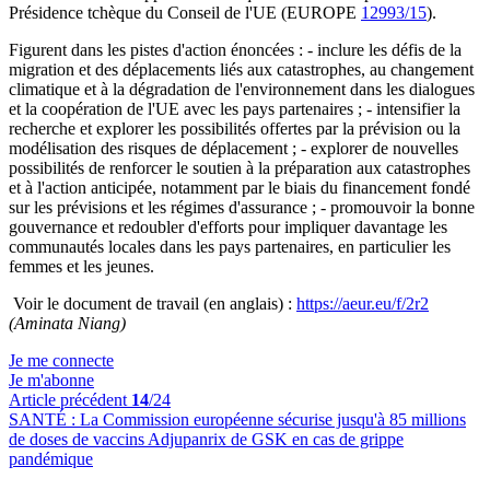
Présidence tchèque du Conseil de l'UE (EUROPE
12993/15
).
Figurent dans les pistes d'action énoncées : - inclure les défis de la
migration et des déplacements liés aux catastrophes, au changement
climatique et à la dégradation de l'environnement dans les dialogues
et la coopération de l'UE avec les pays partenaires ; - intensifier la
recherche et explorer les possibilités offertes par la prévision ou la
modélisation des risques de déplacement ; - explorer de nouvelles
possibilités de renforcer le soutien à la préparation aux catastrophes
et à l'action anticipée, notamment par le biais du financement fondé
sur les prévisions et les régimes d'assurance ; - promouvoir la bonne
gouvernance et redoubler d'efforts pour impliquer davantage les
communautés locales dans les pays partenaires, en particulier les
femmes et les jeunes.
Voir le document de travail (en anglais) :
https://aeur.eu/f/2r2
(Aminata Niang)
Je me connecte
Je m'abonne
Article précédent
14
/24
SANTÉ :
La Commission européenne sécurise jusqu'à 85 millions
de doses de vaccins Adjupanrix de GSK en cas de grippe
pandémique