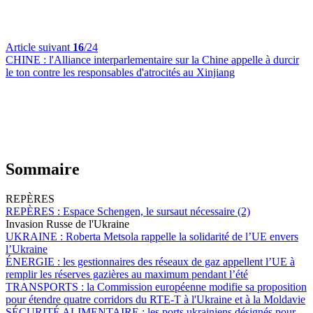
Article suivant
16
/24
CHINE :
l'Alliance interparlementaire sur la Chine appelle à durcir
le ton contre les responsables d'atrocités au Xinjiang
Sommaire
REPÈRES
REPÈRES :
Espace Schengen, le sursaut nécessaire (2)
Invasion Russe de l'Ukraine
UKRAINE :
Roberta Metsola rappelle la solidarité de l’UE envers
l’Ukraine
ÉNERGIE :
les gestionnaires des réseaux de gaz appellent l’UE à
remplir les réserves gazières au maximum pendant l’été
TRANSPORTS :
la Commission européenne modifie sa proposition
pour étendre quatre corridors du RTE-T à l'Ukraine et à la Moldavie
SÉCURITÉ ALIMENTAIRE :
les ports ukrainiens désignés pour