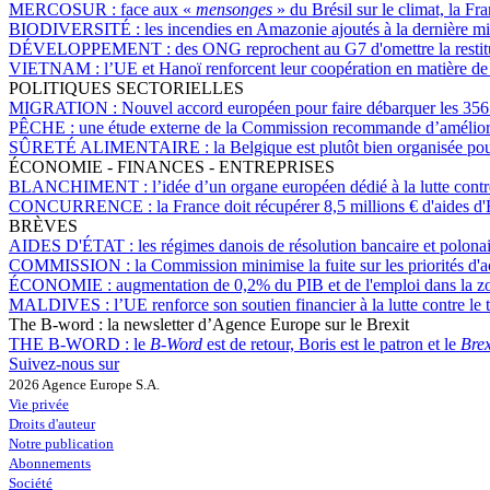
MERCOSUR :
face aux «
mensonges
» du Brésil sur le climat, la F
BIODIVERSITÉ :
les incendies en Amazonie ajoutés à la dernière
DÉVELOPPEMENT :
des ONG reprochent au G7 d'omettre la restitu
VIETNAM :
l’UE et Hanoï renforcent leur coopération en matière de 
POLITIQUES SECTORIELLES
MIGRATION :
Nouvel accord européen pour faire débarquer les 356
PÊCHE :
une étude externe de la Commission recommande d’améliorer 
SÛRETÉ ALIMENTAIRE :
la Belgique est plutôt bien organisée po
ÉCONOMIE - FINANCES - ENTREPRISES
BLANCHIMENT :
l’idée d’un organe européen dédié à la lutte contr
CONCURRENCE :
la France doit récupérer 8,5 millions € d'aides d'
BRÈVES
AIDES D'ÉTAT :
les régimes danois de résolution bancaire et polona
COMMISSION :
la Commission minimise la fuite sur les priorités d'ac
ÉCONOMIE :
augmentation de 0,2% du PIB et de l'emploi dans la z
MALDIVES :
l’UE renforce son soutien financier à la lutte contre le 
The B-word : la newsletter d’Agence Europe sur le Brexit
THE B-WORD :
le
B-Word
est de retour, Boris est le patron et le
Brex
Suivez-nous sur
2026 Agence Europe S.A.
Vie privée
Droits d'auteur
Notre publication
Abonnements
Société