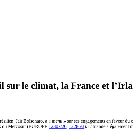
l sur le climat, la France et l’I
silien, Jair Bolsonaro, a
« menti »
sur ses engagements en faveur du cl
 pays du Mercosur (EUROPE
12307/20
,
12286/3
). L’Irlande a également m