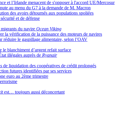
rance et l’Irlande menacent de s'opposer à l'accord UE/Mercosur
 minute au menu du G7 à la demande de M. Macron
tion des avoirs détournés aux populations spoliées
sécurité et de défense
 migrants du navire
Ocean Viking
la vérification de la puissance des moteurs de navires
ur réduire le gaspillage alimentaire, selon l’OAV
e le blanchiment d’argent refait surface
État illégales auprès de
Ryanair
is de liquidation des coopératives de crédit prolongés
tion futures identifiées par ses services
one euro au 2ème trimestre
terrorisme
it
est… toujours aussi déconcertant