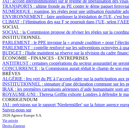
JAI :
accord interinstitutionnel sur le régime de libéralisation des visa
TRANSPORTS :
ultime fronde au PE contre le 4ème paquet ferroviai
NUMÉRIQUE :
roaming, les règles pour une utilisation équitable a
ENVIRONNEMENT :
faire appliquer la législation de l'UE, c'est 
CLIMAT :
l’élimination des gaz F se poursuit dans l’UE, selon l’AE
SOCIAL
SOCIAL :
la Commission propose de réviser les règles sur la coordina
INSTITUTIONNEL
PARLEMENT :
le PPE invoque la «
grande coalition
» pour l’électi
PARLEMENT :
contrôle renforcé sur les subventions octroyées à qua
BUDGET :
l'Italie maintient sa réserve sur la révision du cadre fina
ÉCONOMIE - FINANCES - ENTREPRISES
ANTITRUST :
certaines coopérations du secteur assurantiel ne sero
CONCURRENCE :
la Commission aurait réduit le champ de son en
BRÈVES
ALGÉRIE :
feu vert du PE à l’accord-cadre sur la participation aux
INSTITUTIONNEL :
signature d’une déclaration commune sur les pri
IRAK :
les premières cargaisons aériennes d’aide humanitaire sont arr
ROYAUME-UNI :
Theresa Griffin exhorte Londres à défendre le ma
CORRIGENDUM
JAI :
précisions sur le rapport 'Niedermüller' sur la future agence euro
Suivez-nous sur
2026 Agence Europe S.A.
Vie privée
Droits d'auteur