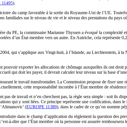
 11495
).
ictoire du camp favorable à la sortie du Royaume-Uni de l’UE. Toutefois
tions familiales sur le niveau de vie et le niveau des prestations du pays
ière du PE, la commissaire Marianne Thyssen a évoqué la complexité et l
tées d’un État membre vers un autre. En Autriche, cela représente 0,25
004, qui s’applique aux Vingt-huit, à l’Islande, au Liechtenstein, à la N
t pouvoir exporter les allocations de chômage auxquelles ils ont droit 
ueil qui doit les payer, il devrait calculer leur niveau sur la base d’u
rant le travail transfrontalier. La Commission propose de fixer une règ
Actuellement, cette responsabilité incombe à l’État membre de résidence
 pas de travail et n’en cherchent pas, la règle sera simple : soit ils d
llocations qui y sont liées. Ce principe représente une codification, dans 
t ‘Alimanovic’ (
EUROPE 11389
), dans le cadre de ce qu’on nomme péjo
troduire dans le champ d’application du règlement la question des pres
 c’est-à-dire que l’État membre où la personne est assurée remboursera l