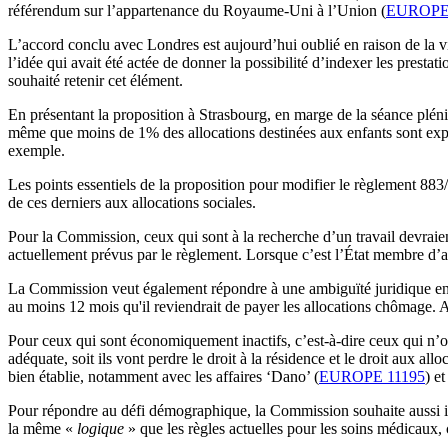
référendum sur l’appartenance du Royaume-Uni à l’Union (
EUROPE
L’accord conclu avec Londres est aujourd’hui oublié en raison de la v
l’idée qui avait été actée de donner la possibilité d’indexer les presta
souhaité retenir cet élément.
En présentant la proposition à Strasbourg, en marge de la séance plén
même que moins de 1% des allocations destinées aux enfants sont expor
exemple.
Les points essentiels de la proposition pour modifier le règlement 883/2
de ces derniers aux allocations sociales.
Pour la Commission, ceux qui sont à la recherche d’un travail devraien
actuellement prévus par le règlement. Lorsque c’est l’État membre d’acc
La Commission veut également répondre à une ambiguïté juridique entou
au moins 12 mois qu'il reviendrait de payer les allocations chômage. 
Pour ceux qui sont économiquement inactifs, c’est-à-dire ceux qui n’ont
adéquate, soit ils vont perdre le droit à la résidence et le droit aux a
bien établie, notamment avec les affaires ‘Dano’ (
EUROPE 11195
) e
Pour répondre au défi démographique, la Commission souhaite aussi in
la même «
logique
» que les règles actuelles pour les soins médicaux,