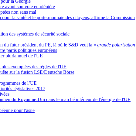
s pour la Géorgie
re avant son vote en plénière
doptées non sans mal
bon pour la santé et le porte-monnaie des citoyens, affirme la Commission
E
tion des systèmes de sécurité sociale
on du futur président du PE, là où le S&D veut la «
grande polarisation
tre partis politiques européens
ncier pluriannuel de l'UE
nt plus exemptées des règles de l'UE
quête sur la fusion LSE/Deutsche Börse
 programmes de l’UE
orités législatives 2017
ivées
intien du Royaume-Uni dans le marché intérieur de l'énergie de l'UE
péenne pour l'asile