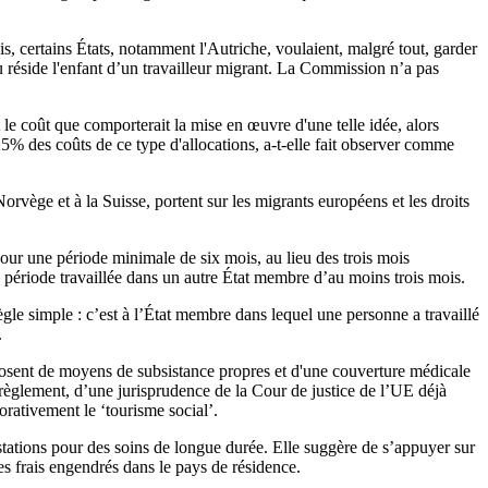
, certains États, notamment l'Autriche, voulaient, malgré tout, garder
 où réside l'enfant d’un travailleur migrant. La Commission n’a pas
e coût que comporterait la mise en œuvre d'une telle idée, alors
% des coûts de ce type d'allocations, a-t-elle fait observer comme
orvège et à la Suisse, portent sur les migrants européens et les droits
pour une période minimale de six mois, au lieu des trois mois
ne période travaillée dans un autre État membre d’au moins trois mois.
le simple : c’est à l’État membre dans lequel une personne a travaillé
.
isposent de moyens de subsistance propres et d'une couverture médicale
le règlement, d’une jurisprudence de la Cour de justice de l’UE déjà
rativement le ‘tourisme social’.
tations pour des soins de longue durée. Elle suggère de s’appuyer sur
es frais engendrés dans le pays de résidence.