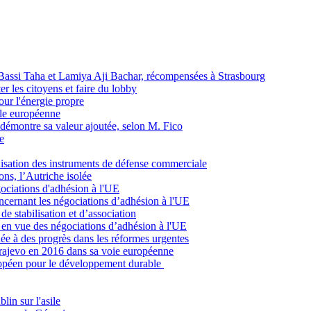
 Bassi Taha et Lamiya Aji Bachar, récompensées à Strasbourg
er les citoyens et faire du lobby
our l'énergie propre
lle européenne
et démontre sa valeur ajoutée, selon M. Fico
e
nisation des instruments de défense commerciale
ons, l’Autriche isolée
gociations d'adhésion à l'UE
cernant les négociations d’adhésion à l'UE
de stabilisation et d’association
es en vue des négociations d’adhésion à l'UE
née à des progrès dans les réformes urgentes
arajevo en 2016 dans sa voie européenne
uropéen pour le développement durable
lin sur l'asile