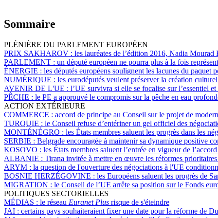
Sommaire
PLÉNIÈRE DU PARLEMENT EUROPÉEN
PRIX SAKHAROV :
les lauréates de l’édition 2016, Nadia Mourad
PARLEMENT :
un député européen ne pourra plus à la fois représent
ÉNERGIE :
les députés européens soulignent les lacunes du paquet p
NUMÉRIQUE :
les eurodéputés veulent préserver la création culture
AVENIR DE L'UE :
l’UE survivra si elle se focalise sur l’essentiel 
PÊCHE :
le PE a approuvé le compromis sur la pêche en eau profond
ACTION EXTÉRIEURE
COMMERCE :
accord de principe au Conseil sur le projet de moder
TURQUIE :
le Conseil refuse d’entériner un gel officiel des négociati
MONTÉNÉGRO :
les États membres saluent les progrès dans les né
SERBIE :
Belgrade encouragée à maintenir sa dynamique positive con
KOSOVO :
les États membres saluent l’entrée en vigueur de l’accord 
ALBANIE :
Tirana invitée à mettre en œuvre les réformes prioritair
ARYM :
la question de l'ouverture des négociations à l'UE condition
BOSNIE HERZÉGOVINE :
les Européens saluent les progrès de S
MIGRATION :
le Conseil de l’UE arrête sa position sur le Fonds e
POLITIQUES SECTORIELLES
MÉDIAS :
le réseau
Euranet Plus
risque de s'éteindre
JAI :
certains pays souhaiteraient fixer une date pour la réforme de Dub