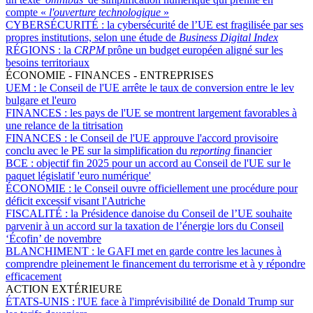
compte «
l'ouverture technologique
»
CYBERSÉCURITÉ :
la cybersécurité de l’UE est fragilisée par ses
propres institutions, selon une étude de
Business Digital Index
RÉGIONS :
la
CRPM
prône un budget européen aligné sur les
besoins territoriaux
ÉCONOMIE - FINANCES - ENTREPRISES
UEM :
le Conseil de l'UE arrête le taux de conversion entre le lev
bulgare et l'euro
FINANCES :
les pays de l'UE se montrent largement favorables à
une relance de la titrisation
FINANCES :
le Conseil de l'UE approuve l'accord provisoire
conclu avec le PE sur la simplification du
reporting
financier
BCE :
objectif fin 2025 pour un accord au Conseil de l'UE sur le
paquet législatif 'euro numérique'
ÉCONOMIE :
le Conseil ouvre officiellement une procédure pour
déficit excessif visant l'Autriche
FISCALITÉ :
la Présidence danoise du Conseil de l’UE souhaite
parvenir à un accord sur la taxation de l’énergie lors du Conseil
‘Écofin’ de novembre
BLANCHIMENT :
le GAFI met en garde contre les lacunes à
comprendre pleinement le financement du terrorisme et à y répondre
efficacement
ACTION EXTÉRIEURE
ÉTATS-UNIS :
l'UE face à l'imprévisibilité de Donald Trump sur