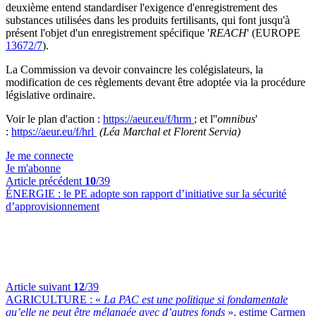
deuxième entend standardiser l'exigence d'enregistrement des
substances utilisées dans les produits fertilisants, qui font jusqu'à
présent l'objet d'un enregistrement spécifique '
REACH
' (EUROPE
13672/7
).
La Commission va devoir convaincre les colégislateurs, la
modification de ces règlements devant être adoptée via la procédure
législative ordinaire.
Voir le plan d'action :
https://aeur.eu/f/hrm
; et l''
omnibus
'
:
https://aeur.eu/f/hrl
(Léa Marchal et Florent Servia)
Je me connecte
Je m'abonne
Article précédent
10
/39
ÉNERGIE :
le PE adopte son rapport d’initiative sur la sécurité
d’approvisionnement
Article suivant
12
/39
AGRICULTURE :
«
La PAC est une politique si fondamentale
qu’elle ne peut être mélangée avec d’autres fonds
», estime Carmen