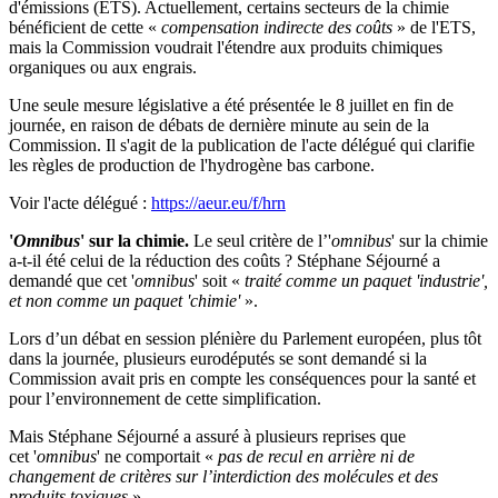
d'émissions (ETS). Actuellement, certains secteurs de la chimie
bénéficient de cette «
compensation indirecte des coûts
» de l'ETS,
mais la Commission voudrait l'étendre aux produits chimiques
organiques ou aux engrais.
Une seule mesure législative a été présentée le 8 juillet en fin de
journée, en raison de débats de dernière minute au sein de la
Commission. Il s'agit de la publication de l'acte délégué qui clarifie
les règles de production de l'hydrogène bas carbone.
Voir l'acte délégué :
https://aeur.eu/f/hrn
'
Omnibus
' sur la chimie.
Le seul critère de l’'
omnibus
' sur la chimie
a-t-il été celui de la réduction des coûts ? Stéphane Séjourné a
demandé que cet '
omnibus
' soit «
traité comme un paquet 'industrie',
et non comme un paquet 'chimie'
».
Lors d’un débat en session plénière du Parlement européen, plus tôt
dans la journée, plusieurs eurodéputés se sont demandé si la
Commission avait pris en compte les conséquences pour la santé et
pour l’environnement de cette simplification.
Mais Stéphane Séjourné a assuré à plusieurs reprises que
cet '
omnibus
' ne comportait «
pas de recul en arrière ni de
changement de critères sur l’interdiction des molécules et des
produits toxiques
».