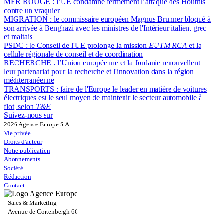
MER ROUGE :
l’UE condamne fermement l’attaque des Houthis
contre un vraquier
MIGRATION :
le commissaire européen Magnus Brunner bloqué à
son arrivée à Benghazi avec les ministres de l'Intérieur italien, grec
et maltais
PSDC :
le Conseil de l'UE prolonge la mission
EUTM RCA
et la
cellule régionale de conseil et de coordination
RECHERCHE :
l’Union européenne et la Jordanie renouvellent
leur partenariat pour la recherche et l'innovation dans la région
méditerranéenne
TRANSPORTS :
faire de l'Europe le leader en matière de voitures
électriques est le seul moyen de maintenir le secteur automobile à
flot, selon
T&E
Suivez-nous sur
2026 Agence Europe S.A.
Vie privée
Droits d'auteur
Notre publication
Abonnements
Société
Rédaction
Contact
Sales & Marketing
Avenue de Cortenbergh 66