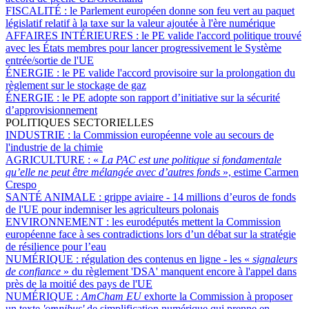
FISCALITÉ :
le Parlement européen donne son feu vert au paquet
législatif relatif à la taxe sur la valeur ajoutée à l'ère numérique
AFFAIRES INTÉRIEURES :
le PE valide l'accord politique trouvé
avec les États membres pour lancer progressivement le Système
entrée/sortie de l'UE
ÉNERGIE :
le PE valide l'accord provisoire sur la prolongation du
règlement sur le stockage de gaz
ÉNERGIE :
le PE adopte son rapport d’initiative sur la sécurité
d’approvisionnement
POLITIQUES SECTORIELLES
INDUSTRIE :
la Commission européenne vole au secours de
l'industrie de la chimie
AGRICULTURE :
«
La PAC est une politique si fondamentale
qu’elle ne peut être mélangée avec d’autres fonds
», estime Carmen
Crespo
SANTÉ ANIMALE :
grippe aviaire - 14 millions d’euros de fonds
de l'UE pour indemniser les agriculteurs polonais
ENVIRONNEMENT :
les eurodéputés mettent la Commission
européenne face à ses contradictions lors d’un débat sur la stratégie
de résilience pour l’eau
NUMÉRIQUE :
régulation des contenus en ligne - les «
signaleurs
de confiance
» du règlement 'DSA' manquent encore à l'appel dans
près de la moitié des pays de l'UE
NUMÉRIQUE :
AmCham EU
exhorte la Commission à proposer
un texte
'omnibus'
de simplification numérique qui prenne en