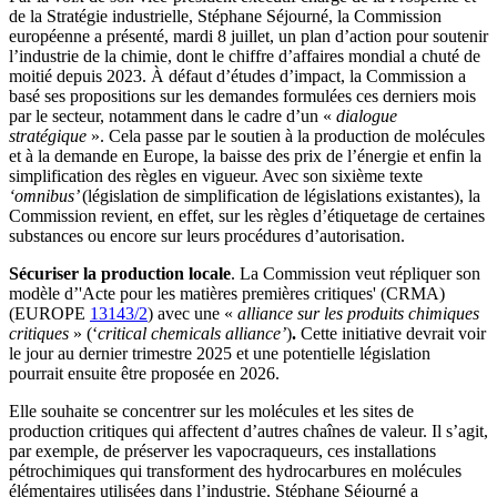
de la Stratégie industrielle, Stéphane Séjourné, la Commission
européenne a présenté, mardi 8 juillet, un plan d’action pour soutenir
l’industrie de la chimie, dont le chiffre d’affaires mondial a chuté de
moitié depuis 2023. À défaut d’études d’impact, la Commission a
basé ses propositions sur les demandes formulées ces derniers mois
par le secteur, notamment dans le cadre d’un «
dialogue
stratégique
». Cela passe par le soutien à la production de molécules
et à la demande en Europe, la baisse des prix de l’énergie et enfin la
simplification des règles en vigueur. Avec son sixième texte
‘omnibus’
(législation de simplification de législations existantes), la
Commission revient, en effet, sur les règles d’étiquetage de certaines
substances ou encore sur leurs procédures d’autorisation.
Sécuriser la production locale
. La Commission veut répliquer son
modèle d’'Acte pour les matières premières critiques' (CRMA)
(EUROPE
13143/2
) avec une «
alliance sur les produits chimiques
critiques
» (‘
critical chemicals alliance’
)
.
Cette initiative devrait voir
le jour au dernier trimestre 2025 et une potentielle législation
pourrait ensuite être proposée en 2026.
Elle souhaite se concentrer sur les molécules et les sites de
production critiques qui affectent d’autres chaînes de valeur. Il s’agit,
par exemple, de préserver les vapocraqueurs, ces installations
pétrochimiques qui transforment des hydrocarbures en molécules
élémentaires utilisées dans l’industrie. Stéphane Séjourné a