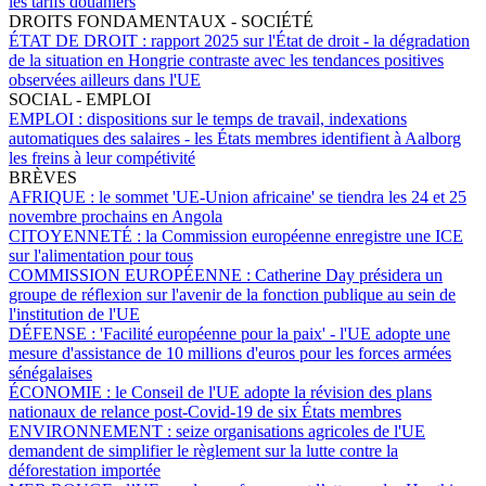
les tarifs douaniers
DROITS FONDAMENTAUX - SOCIÉTÉ
ÉTAT DE DROIT :
rapport 2025 sur l'État de droit - la dégradation
de la situation en Hongrie contraste avec les tendances positives
observées ailleurs dans l'UE
SOCIAL - EMPLOI
EMPLOI :
dispositions sur le temps de travail, indexations
automatiques des salaires - les États membres identifient à Aalborg
les freins à leur compétivité
BRÈVES
AFRIQUE :
le sommet 'UE-Union africaine' se tiendra les 24 et 25
novembre prochains en Angola
CITOYENNETÉ :
la Commission européenne enregistre une ICE
sur l'alimentation pour tous
COMMISSION EUROPÉENNE :
Catherine Day présidera un
groupe de réflexion sur l'avenir de la fonction publique au sein de
l'institution de l'UE
DÉFENSE :
'Facilité européenne pour la paix' - l'UE adopte une
mesure d'assistance de 10 millions d'euros pour les forces armées
sénégalaises
ÉCONOMIE :
le Conseil de l'UE adopte la révision des plans
nationaux de relance post-Covid-19 de six États membres
ENVIRONNEMENT :
seize organisations agricoles de l'UE
demandent de simplifier le règlement sur la lutte contre la
déforestation importée