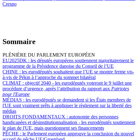
Crespo
Sommaire
PLÉNIÈRE DU PARLEMENT EUROPÉEN
EU2025DK :
les députés européens soutiennent majoritairement le
programme de la Présidence danoise du Conseil de l’UE
CHINE :
les eurodéputés souhaitent que l’UE se montre ferme vis-
à-vis de Pékin à l’approche du sommet bilatéral
CLIMAT :
objectif 2040 - les eurodéputés voteront le 9 juillet une
procédure d’urgence, après l’attribution du rapport aux
Patriotes
pour l'Europe
MÉDIAS :
les eurodéputés se demandent si les États membres de
l'UE sont vraiment prêts à appliquer le règlement sur la liberté des
médias
DROITS FONDAMENTAUX :
autonomie des personnes
handicapées et désinstitutionnalisation - les eurodéputés soutiennent
le plan de l'UE, mais questionnent ses financements
PÊCHE :
le Parlement européen approuve la conclusion du nouvel
accord de pêche UE/Groenland