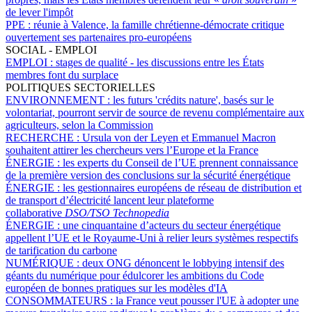
de lever l'impôt
PPE :
réunie à Valence, la famille chrétienne-démocrate critique
ouvertement ses partenaires pro-européens
SOCIAL - EMPLOI
EMPLOI :
stages de qualité - les discussions entre les États
membres font du surplace
POLITIQUES SECTORIELLES
ENVIRONNEMENT :
les futurs 'crédits nature', basés sur le
volontariat, pourront servir de source de revenu complémentaire aux
agriculteurs, selon la Commission
RECHERCHE :
Ursula von der Leyen et Emmanuel Macron
souhaitent attirer les chercheurs vers l’Europe et la France
ÉNERGIE :
les experts du Conseil de l’UE prennent connaissance
de la première version des conclusions sur la sécurité énergétique
ÉNERGIE :
les gestionnaires européens de réseau de distribution et
de transport d’électricité lancent leur plateforme
collaborative
DSO/TSO Technopedia
ÉNERGIE :
une cinquantaine d’acteurs du secteur énergétique
appellent l’UE et le Royaume-Uni à relier leurs systèmes respectifs
de tarification du carbone
NUMÉRIQUE :
deux ONG dénoncent le lobbying intensif des
géants du numérique pour édulcorer les ambitions du Code
européen de bonnes pratiques sur les modèles d'IA
CONSOMMATEURS :
la France veut pousser l'UE à adopter une