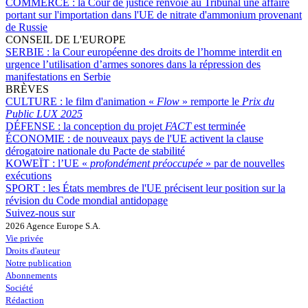
COMMERCE :
la Cour de justice renvoie au Tribunal une affaire
portant sur l'importation dans l'UE de nitrate d'ammonium provenant
de Russie
CONSEIL DE L'EUROPE
SERBIE :
la Cour européenne des droits de l’homme interdit en
urgence l’utilisation d’armes sonores dans la répression des
manifestations en Serbie
BRÈVES
CULTURE :
le film d'animation «
Flow
» remporte le
Prix du
Public LUX 2025
DÉFENSE :
la conception du projet
FACT
est terminée
ÉCONOMIE :
de nouveaux pays de l'UE activent la clause
dérogatoire nationale du Pacte de stabilité
KOWEÏT :
l’UE «
profondément préoccupée
» par de nouvelles
exécutions
SPORT :
les États membres de l'UE précisent leur position sur la
révision du Code mondial antidopage
Suivez-nous sur
2026 Agence Europe S.A.
Vie privée
Droits d'auteur
Notre publication
Abonnements
Société
Rédaction