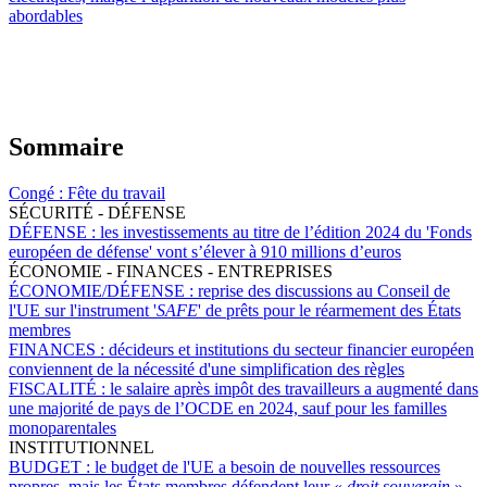
abordables
Sommaire
Congé :
Fête du travail
SÉCURITÉ - DÉFENSE
DÉFENSE :
les investissements au titre de l’édition 2024 du 'Fonds
européen de défense' vont s’élever à 910 millions d’euros
ÉCONOMIE - FINANCES - ENTREPRISES
ÉCONOMIE/DÉFENSE :
reprise des discussions au Conseil de
l'UE sur l'instrument '
SAFE
' de prêts pour le réarmement des États
membres
FINANCES :
décideurs et institutions du secteur financier européen
conviennent de la nécessité d'une simplification des règles
FISCALITÉ :
le salaire après impôt des travailleurs a augmenté dans
une majorité de pays de l’OCDE en 2024, sauf pour les familles
monoparentales
INSTITUTIONNEL
BUDGET :
le budget de l'UE a besoin de nouvelles ressources
propres, mais les États membres défendent leur «
droit souverain
»