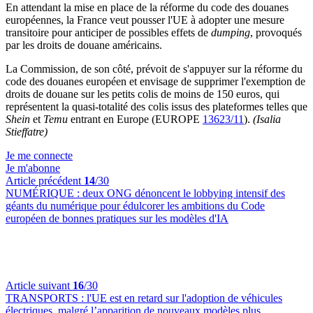
En attendant la mise en place de la réforme du code des douanes
européennes, la France veut pousser l'UE à adopter une mesure
transitoire pour anticiper de possibles effets de
dumping
, provoqués
par les droits de douane américains.
La Commission, de son côté, prévoit de s'appuyer sur la réforme du
code des douanes européen et envisage de supprimer l'exemption de
droits de douane sur les petits colis de moins de 150 euros, qui
représentent la quasi-totalité des colis issus des plateformes telles que
Shein
et
Temu
entrant en Europe (EUROPE
13623/11
).
(Isalia
Stieffatre)
Je me connecte
Je m'abonne
Article précédent
14
/30
NUMÉRIQUE :
deux ONG dénoncent le lobbying intensif des
géants du numérique pour édulcorer les ambitions du Code
européen de bonnes pratiques sur les modèles d'IA
Article suivant
16
/30
TRANSPORTS :
l'UE est en retard sur l'adoption de véhicules
électriques, malgré l’apparition de nouveaux modèles plus