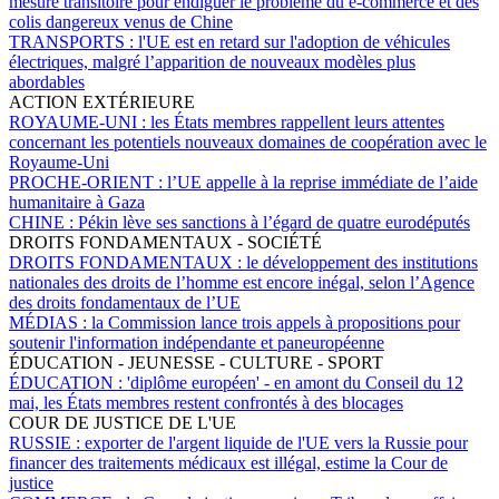
mesure transitoire pour endiguer le problème du e-commerce et des
colis dangereux venus de Chine
TRANSPORTS :
l'UE est en retard sur l'adoption de véhicules
électriques, malgré l’apparition de nouveaux modèles plus
abordables
ACTION EXTÉRIEURE
ROYAUME-UNI :
les États membres rappellent leurs attentes
concernant les potentiels nouveaux domaines de coopération avec le
Royaume-Uni
PROCHE-ORIENT :
l’UE appelle à la reprise immédiate de l’aide
humanitaire à Gaza
CHINE :
Pékin lève ses sanctions à l’égard de quatre eurodéputés
DROITS FONDAMENTAUX - SOCIÉTÉ
DROITS FONDAMENTAUX :
le développement des institutions
nationales des droits de l’homme est encore inégal, selon l’Agence
des droits fondamentaux de l’UE
MÉDIAS :
la Commission lance trois appels à propositions pour
soutenir l'information indépendante et paneuropéenne
ÉDUCATION - JEUNESSE - CULTURE - SPORT
ÉDUCATION :
'diplôme européen' - en amont du Conseil du 12
mai, les États membres restent confrontés à des blocages
COUR DE JUSTICE DE L'UE
RUSSIE :
exporter de l'argent liquide de l'UE vers la Russie pour
financer des traitements médicaux est illégal, estime la Cour de
justice