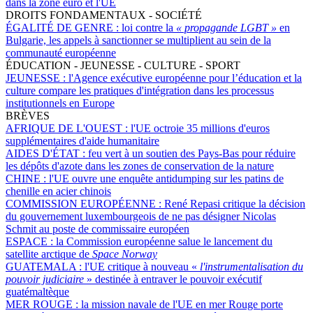
dans la zone euro et l'UE
DROITS FONDAMENTAUX - SOCIÉTÉ
ÉGALITÉ DE GENRE :
loi contre la
«
propagande LGBT
»
en
Bulgarie,
les appels à sanctionner se multiplient au sein de la
communauté européenne
ÉDUCATION - JEUNESSE - CULTURE - SPORT
JEUNESSE :
l'Agence exécutive européenne pour l’éducation et la
culture compare les pratiques d'intégration dans les processus
institutionnels en Europe
BRÈVES
AFRIQUE DE L'OUEST :
l'UE octroie 35 millions d'euros
supplémentaires d'aide humanitaire
AIDES D'ÉTAT :
feu vert à un soutien des Pays-Bas pour réduire
les dépôts d'azote dans les zones de conservation de la nature
CHINE :
l'UE ouvre une enquête antidumping sur les patins de
chenille en acier chinois
COMMISSION EUROPÉENNE :
René Repasi critique la décision
du gouvernement luxembourgeois de ne pas désigner Nicolas
Schmit au poste de commissaire européen
ESPACE :
la Commission européenne salue le lancement du
satellite arctique de
Space Norway
GUATEMALA :
l'UE critique à nouveau «
l'instrumentalisation du
pouvoir judiciaire
» destinée à entraver le pouvoir exécutif
guatémaltèque
MER ROUGE :
la mission navale de l'UE en mer Rouge porte