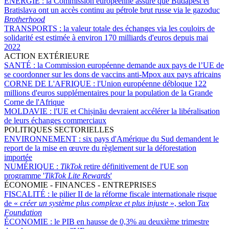
ÉNERGIE :
la Commission européenne assure que Budapest et
Bratislava ont un accès continu au pétrole brut russe via le gazoduc
Brotherhood
TRANSPORTS :
la valeur totale des échanges via les couloirs de
solidarité est estimée à environ 170 milliards d'euros depuis mai
2022
ACTION EXTÉRIEURE
SANTÉ :
la Commission européenne demande aux pays de l’UE de
se coordonner sur les dons de vaccins anti-Mpox aux pays africains
CORNE DE L'AFRIQUE :
l'Union européenne débloque 122
millions d'euros supplémentaires pour la population de la Grande
Corne de l'Afrique
MOLDAVIE :
l'UE et Chișinău devraient accélérer la libéralisation
de leurs échanges commerciaux
POLITIQUES SECTORIELLES
ENVIRONNEMENT :
six pays d'Amérique du Sud demandent le
report de la mise en œuvre du règlement sur la déforestation
importée
NUMÉRIQUE :
TikTok
retire définitivement de l'UE son
programme '
TikTok Lite Rewards
'
ÉCONOMIE - FINANCES - ENTREPRISES
FISCALITÉ :
le pilier II de la réforme fiscale internationale risque
de «
créer un système plus complexe et plus injuste
», selon
Tax
Foundation
ÉCONOMIE :
le PIB en hausse de 0,3% au deuxième trimestre