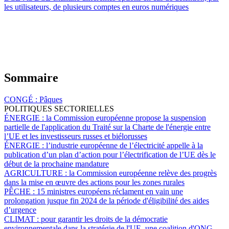
les utilisateurs, de plusieurs comptes en euros numériques
Sommaire
CONGÉ :
Pâques
POLITIQUES SECTORIELLES
ÉNERGIE :
la Commission européenne propose la suspension
partielle de l'application du Traité sur la Charte de l'énergie entre
l’UE et les investisseurs russes et biélorusses
ÉNERGIE :
l’industrie européenne de l’électricité appelle à la
publication d’un plan d’action pour l’électrification de l’UE dès le
début de la prochaine mandature
AGRICULTURE :
la Commission européenne relève des progrès
dans la mise en œuvre des actions pour les zones rurales
PÊCHE :
15 ministres européens réclament en vain une
prolongation jusque fin 2024 de la période d'éligibilité des aides
d’urgence
CLIMAT :
pour garantir les droits de la démocratie
environnementale dans la stratégie de l'UE, une coalition d'ONG