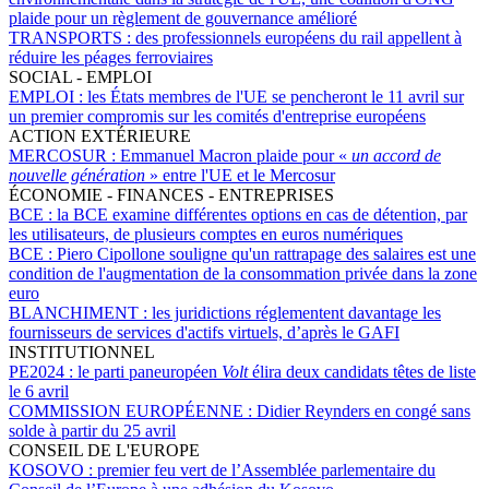
plaide pour un règlement de gouvernance amélioré
TRANSPORTS :
des professionnels européens du rail appellent à
réduire les péages ferroviaires
SOCIAL - EMPLOI
EMPLOI :
les États membres de l'UE se pencheront le 11 avril sur
un premier compromis sur les comités d'entreprise européens
ACTION EXTÉRIEURE
MERCOSUR :
Emmanuel Macron plaide pour «
un accord de
nouvelle génération
» entre l'UE et le Mercosur
ÉCONOMIE - FINANCES - ENTREPRISES
BCE :
la BCE examine différentes options en cas de détention, par
les utilisateurs, de plusieurs comptes en euros numériques
BCE :
Piero Cipollone souligne qu'un rattrapage des salaires est une
condition de l'augmentation de la consommation privée dans la zone
euro
BLANCHIMENT :
les juridictions réglementent davantage les
fournisseurs de services d'actifs virtuels, d’après le GAFI
INSTITUTIONNEL
PE2024 :
le parti paneuropéen
Volt
élira deux candidats têtes de liste
le 6 avril
COMMISSION EUROPÉENNE :
Didier Reynders en congé sans
solde à partir du 25 avril
CONSEIL DE L'EUROPE
KOSOVO :
premier feu vert de l’Assemblée parlementaire du