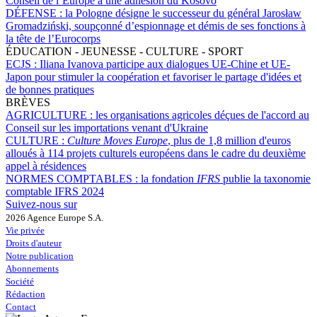
Conseil de l’Europe à une adhésion du Kosovo
DÉFENSE :
la Pologne désigne le successeur du général Jarosław
Gromadziński, soupçonné d’espionnage et démis de ses fonctions à
la tête de l’Eurocorps
ÉDUCATION - JEUNESSE - CULTURE - SPORT
ECJS :
Iliana Ivanova participe aux dialogues UE-Chine et UE-
Japon pour stimuler la coopération et favoriser le partage d'idées et
de bonnes pratiques
BRÈVES
AGRICULTURE :
les organisations agricoles déçues de l'accord au
Conseil sur les importations venant d'Ukraine
CULTURE :
Culture Moves Europe
, plus de 1,8 million d'euros
alloués à 114 projets culturels européens dans le cadre du deuxième
appel à résidences
NORMES COMPTABLES :
la fondation
IFRS
publie la taxonomie
comptable IFRS 2024
Suivez-nous sur
2026 Agence Europe S.A.
Vie privée
Droits d'auteur
Notre publication
Abonnements
Société
Rédaction
Contact