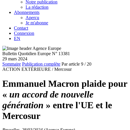
Notre publication
La rédaction
Abonnements
Aperçu
Je m'abonne
Contact
Connexion
EN
Bulletin Quotidien Europe N° 13381
29 mars 2024
Sommaire
Publication complète
Par article
9
/ 20
ACTION EXTÉRIEURE /
Mercosur
Emmanuel Macron plaide pour
«
un accord de nouvelle
génération
» entre l'UE et le
Mercosur
Bruxelles, 28/03/2024 (Agence Europe)