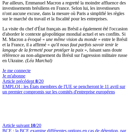
Par ailleurs, Emmanuel Macron a regretté la moindre affluence des
investissements brésiliens en France. Selon lui, les investisseurs
n'ont aucune excuse, dans la mesure où Paris a simplifié les règles
sur le marché du travail et la fiscalité pour les entreprises.
La visite du chef d'État français au Brésil a également été l'occasion
d'aborder le contexte géopolitique mondial actuel et ses conflits. Si
M. Macron a évoqué «
une même vision du monde
» entre le Brésil
et la France, il a affirmé «
qu'il nous faut parfois savoir tenir le
langage de la fermeté pour protéger la paix
», faisant sans doute
référence au non-alignement du Brésil sur l'agression militaire russe
en Ukraine.
(Léa Marchal)
Je me connecte
Je m'abonne
Article précédent
8
/20
EMPLOI :
les États membres de l'UE se pencheront le 11 avril sur
un premier compromis sur les comités d'entreprise européens
Article suivant
10
/20
BCE :
la BCE examine différentes options en cas de détention, par