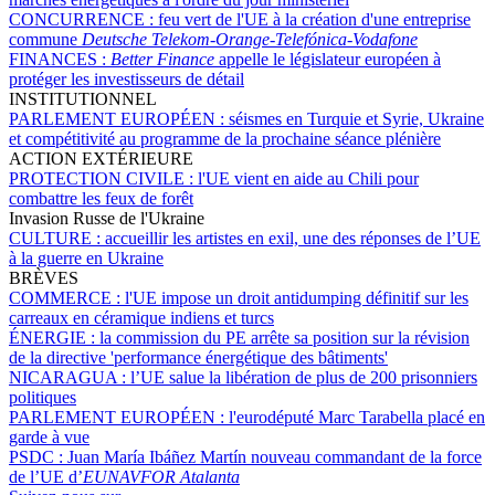
CONCURRENCE :
feu vert de l'UE à la création d'une entreprise
commune
Deutsche Telekom-Orange
-
Telefónica
-
Vodafone
FINANCES :
Better Finance
appelle le législateur européen à
protéger les investisseurs de détail
INSTITUTIONNEL
PARLEMENT EUROPÉEN :
séismes en Turquie et Syrie, Ukraine
et compétitivité au programme de la prochaine séance plénière
ACTION EXTÉRIEURE
PROTECTION CIVILE :
l'UE vient en aide au Chili pour
combattre les feux de forêt
Invasion Russe de l'Ukraine
CULTURE :
accueillir les artistes en exil, une des réponses de l’UE
à la guerre en Ukraine
BRÈVES
COMMERCE :
l'UE impose un droit antidumping définitif sur les
carreaux en céramique indiens et turcs
ÉNERGIE :
la commission du PE arrête sa position sur la révision
de la directive 'performance énergétique des bâtiments'
NICARAGUA :
l’UE salue la libération de plus de 200 prisonniers
politiques
PARLEMENT EUROPÉEN :
l'eurodéputé Marc Tarabella placé en
garde à vue
PSDC :
Juan María Ibáñez Martín nouveau commandant de la force
de l’UE d’
EUNAVFOR Atalanta