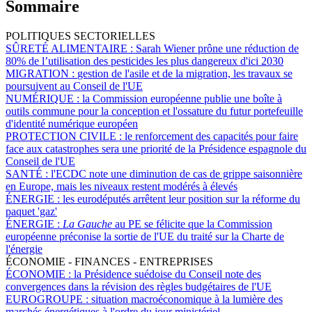
Sommaire
POLITIQUES SECTORIELLES
SÛRETÉ ALIMENTAIRE :
Sarah Wiener prône une réduction de
80% de l’utilisation des pesticides les plus dangereux d'ici 2030
MIGRATION :
gestion de l'asile et de la migration, les travaux se
poursuivent au Conseil de l'UE
NUMÉRIQUE :
la Commission européenne publie une boîte à
outils commune pour la conception et l'ossature du futur portefeuille
d'identité numérique européen
PROTECTION CIVILE :
le renforcement des capacités pour faire
face aux catastrophes sera une priorité de la Présidence espagnole du
Conseil de l'UE
SANTÉ :
l'ECDC note une diminution de cas de grippe saisonnière
en Europe, mais les niveaux restent modérés à élevés
ÉNERGIE :
les eurodéputés arrêtent leur position sur la réforme du
paquet 'gaz'
ÉNERGIE :
La Gauche
au PE se félicite que la Commission
européenne préconise la sortie de l'UE du traité sur la Charte de
l'énergie
ÉCONOMIE - FINANCES - ENTREPRISES
ÉCONOMIE :
la Présidence suédoise du Conseil note des
convergences dans la révision des règles budgétaires de l'UE
EUROGROUPE :
situation macroéconomique à la lumière des
marchés énergétiques à l'ordre du jour ministériel