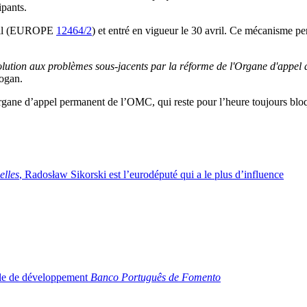
ipants.
avril (EUROPE
12464/2
) et entré en vigueur le 30 avril. Ce mécanisme pe
lution aux problèmes sous-jacents par la réforme de l'Organe d'appel 
ogan.
n organe d’appel permanent de l’OMC, qui reste pour l’heure toujours 
lles
, Radosław Sikorski est l’eurodéputé qui a le plus d’influence
nale de développement
Banco Português de Fomento