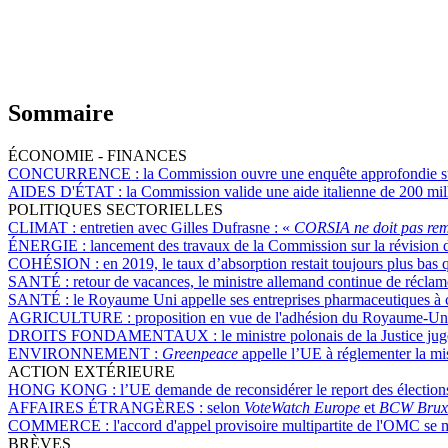
Sommaire
ÉCONOMIE - FINANCES
CONCURRENCE :
la Commission ouvre une enquête approfondie su
AIDES D'ÉTAT :
la Commission valide une aide italienne de 200 mill
POLITIQUES SECTORIELLES
CLIMAT :
entretien avec Gilles Dufrasne : «
CORSIA ne doit pas rem
ÉNERGIE :
lancement des travaux de la Commission sur la révision de
COHÉSION :
en 2019, le taux d’absorption restait toujours plus ba
SANTÉ :
retour de vacances, le ministre allemand continue de récla
SANTÉ :
le Royaume Uni appelle ses entreprises pharmaceutiques à co
AGRICULTURE :
proposition en vue de l'adhésion du Royaume-Uni
DROITS FONDAMENTAUX :
le ministre polonais de la Justice ju
ENVIRONNEMENT :
Greenpeace
appelle l’UE à réglementer la mis
ACTION EXTÉRIEURE
HONG KONG :
l’UE demande de reconsidérer le report des élection
AFFAIRES ÉTRANGÈRES :
selon
VoteWatch Europe
et
BCW Bruxe
COMMERCE :
l'accord d'appel provisoire multipartite de l'OMC se 
BRÈVES