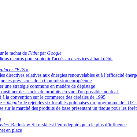
r le rachat de
Fitbit
par
Google
ions d'euros pour soutenir l'accès aux services à haut débit
placer l'ETS
»
s directives relatives aux énergies renouvelables et à l’efficacité énerg
s que les prévisions de la Commission européenne
mer une stratégie commune en matière de dépistage
nstituer des stocks de produits en vue d'un possible 'no deal'
 à la convention sur le commerce des céréales de 1995
ge «
illégal
» le rejet des six localités polonaises du programme de l'UE 
e sur le marché des produits de base présentant un risque pour les forêt
s
lles
, Radosław Sikorski est l’eurodéputé qui a le plus d’influence
met en place