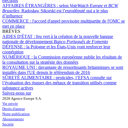
élections
AFFAIRES ÉTRANGÈRES :
selon
VoteWatch Europe
et
BCW
Bruxelles
, Radosław Sikorski est l’eurodéputé qui a le plus
d’influence
COMMERCE :
l'accord d'appel provisoire multipartite de l'OMC se
met en place
BRÈVES
AIDES D'ÉTAT :
feu vert à la création de la nouvelle banque
nationale de développement
Banco Português de Fomento
DÉFENSE :
la Pologne et les États-Unis vont renforcer leur
coopération
NUMÉRIQUE :
la Commission européenne publie les résultats de
la consultation sur la stratégie des données
ROYAUME UNI :
davantage de ressortissants britanniques se sont
installés dans l'UE depuis le référendum de 2016
SÛRETÉ ALIMENTAIRE :
pesticides, l’EFSA consulte sur
l’évaluation des risques des métaux de transition utilisés comme
substance actives
Suivez-nous sur
2026 Agence Europe S.A.
Vie privée
Droits d'auteur
Notre publication
Abonnements
Société