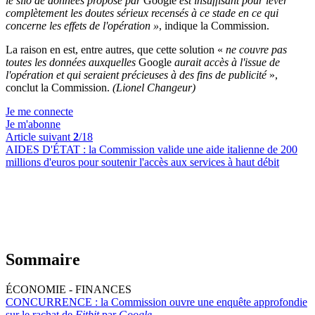
le silo de données proposé par
Google
est insuffisant pour lever
complètement les doutes sérieux recensés à ce stade en ce qui
concerne les effets de l'opération »
, indique la Commission.
La raison en est, entre autres, que cette solution «
ne couvre pas
toutes les données auxquelles
Google
aurait accès à l'issue de
l'opération et qui seraient précieuses à des fins de publicité
»,
conclut la Commission.
(Lionel Changeur)
Je me connecte
Je m'abonne
Article suivant
2
/18
AIDES D'ÉTAT :
la Commission valide une aide italienne de 200
millions d'euros pour soutenir l'accès aux services à haut débit
Sommaire
ÉCONOMIE - FINANCES
CONCURRENCE :
la Commission ouvre une enquête approfondie
sur le rachat de
Fitbit
par
Google