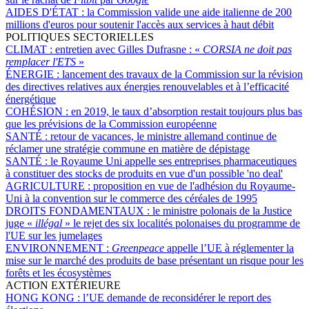
AIDES D'ÉTAT :
la Commission valide une aide italienne de 200
millions d'euros pour soutenir l'accès aux services à haut débit
POLITIQUES SECTORIELLES
CLIMAT :
entretien avec Gilles Dufrasne : «
CORSIA ne doit pas
remplacer l'ETS
»
ÉNERGIE :
lancement des travaux de la Commission sur la révision
des directives relatives aux énergies renouvelables et à l’efficacité
énergétique
COHÉSION :
en 2019, le taux d’absorption restait toujours plus bas
que les prévisions de la Commission européenne
SANTÉ :
retour de vacances, le ministre allemand continue de
réclamer une stratégie commune en matière de dépistage
SANTÉ :
le Royaume Uni appelle ses entreprises pharmaceutiques
à constituer des stocks de produits en vue d'un possible 'no deal'
AGRICULTURE :
proposition en vue de l'adhésion du Royaume-
Uni à la convention sur le commerce des céréales de 1995
DROITS FONDAMENTAUX :
le ministre polonais de la Justice
juge «
illégal
» le rejet des six localités polonaises du programme de
l'UE sur les jumelages
ENVIRONNEMENT :
Greenpeace
appelle l’UE à réglementer la
mise sur le marché des produits de base présentant un risque pour les
forêts et les écosystèmes
ACTION EXTÉRIEURE
HONG KONG :
l’UE demande de reconsidérer le report des