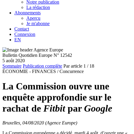
Notre publication
La rédaction
Abonnements
Aperçu
Je m'abonne
Contact
Connexion
EN
Bulletin Quotidien Europe N° 12542
5 août 2020
Sommaire
Publication complète
Par article
1
/ 18
ÉCONOMIE - FINANCES /
Concurrence
La Commission ouvre une
enquête approfondie sur le
rachat de
Fitbit
par
Google
Bruxelles, 04/08/2020 (Agence Europe)
La Commission européenne a décidé, mardi 4 août, d’ouvrir une
«