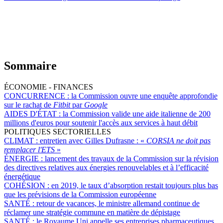
Sommaire
ÉCONOMIE - FINANCES
CONCURRENCE :
la Commission ouvre une enquête approfondie
sur le rachat de
Fitbit
par
Google
AIDES D'ÉTAT :
la Commission valide une aide italienne de 200
millions d'euros pour soutenir l'accès aux services à haut débit
POLITIQUES SECTORIELLES
CLIMAT :
entretien avec Gilles Dufrasne : «
CORSIA ne doit pas
remplacer l'ETS
»
ÉNERGIE :
lancement des travaux de la Commission sur la révision
des directives relatives aux énergies renouvelables et à l’efficacité
énergétique
COHÉSION :
en 2019, le taux d’absorption restait toujours plus bas
que les prévisions de la Commission européenne
SANTÉ :
retour de vacances, le ministre allemand continue de
réclamer une stratégie commune en matière de dépistage
SANTÉ :
le Royaume Uni appelle ses entreprises pharmaceutiques