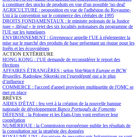
à constituer des stocks de produits en vue d'un possible 'no deal'
AGRICULTURE :
proposition en vue de l'adhésion du Royaume-
Uni à la convention sur le commerce des céréales de 1995
DROITS FONDAMENTAUX :
le ministre polonais de la Justice
juge «
illégal
» le rejet des six localités polonaises du programme de
l'UE sur les jumelages
ENVIRONNEMENT :
Greenpeace
appelle l’UE à réglementer la
mise sur le marché des produits de base présentant un risque pour les
forêts et les écosystèmes
ACTION EXTÉRIEURE
HONG KONG :
l’UE demande de reconsidérer le report des
élections
AFFAIRES ÉTRANGÈRES :
selon
VoteWatch Europe
et
BCW
Bruxelles
, Radosław Sikorski est l’eurodéputé qui a le plus
d’influence
COMMERCE :
l'accord d'appel provisoire multipartite de l'OMC se
met en place
BRÈVES
AIDES D'ÉTAT :
feu vert à la création de la nouvelle banque
nationale de développement
Banco Português de Fomento
DÉFENSE :
la Pologne et les États-Unis vont renforcer leur
coopération
NUMÉRIQUE :
la Commission européenne publie les résultats de
la consultation sur la stratégie des données
ROYAUME UNI :
davantage de ressortissants britanniques se sont